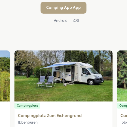
Camping App App
Android
iOS
Campingplass
Camp
Campingplatz Zum Eichengrund
Ca
Ibbenbüren
Ibb