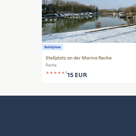
Bobilplass
Stellplatz an der Marina Recke
Recke
★
★
★
★
★
5
15 EUR