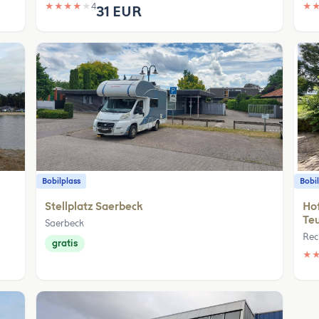
★
★
★
★
★
4
★
31 EUR
Bobilplass
Bobil
Stellplatz Saerbeck
Hof
Te
Saerbeck
Rec
gratis
★