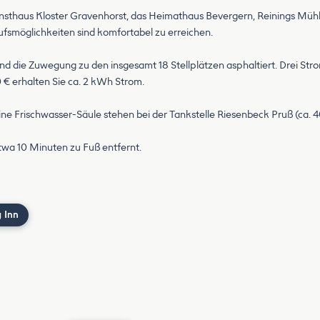
unsthaus Kloster Gravenhorst, das Heimathaus Bevergern, Reinings Müh
möglichkeiten sind komfortabel zu erreichen.
 und die Zuwegung zu den insgesamt 18 Stellplätzen asphaltiert. Drei St
 € erhalten Sie ca. 2 kWh Strom.
ine Frischwasser-Säule stehen bei der Tankstelle Riesenbeck Pruß (ca. 
etwa 10 Minuten zu Fuß entfernt.
 Inn