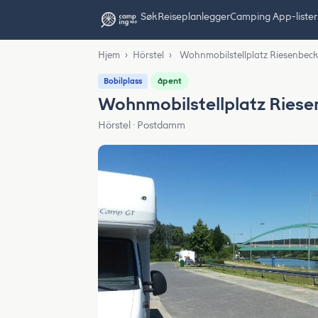
Søk
Reiseplanlegger
Camping App-lister
Hjem
›
Hörstel
›
Wohnmobilstellplatz Riesenbeck
åpent
Bobilplass
Wohnmobilstellplatz Riese
Hörstel · Postdamm