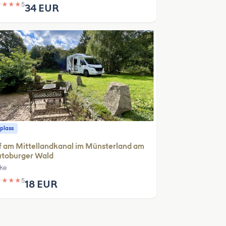
★
★
★
★
5
34 EUR
plass
 am Mittellandkanal im Münsterland am
utoburger Wald
ke
★
★
★
★
5
18 EUR