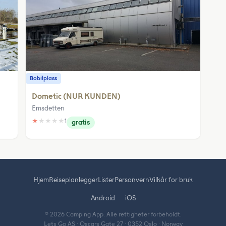
Bobilplass
Dometic (NUR KUNDEN)
Emsdetten
★
★
★
★
★
1
gratis
Hjem
Reiseplanlegger
Lister
Personvern
Vilkår for bruk
Android
iOS
© 2026 Camping App. Alle rettigheter forbeholdt.
Lets Go AS · Oscars Gate 27 · 0352 Oslo · Norway