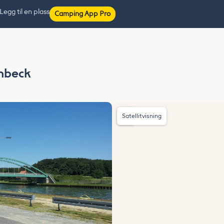
Legg til en plass
Camping App Pro
nbeck
Satellitvisning