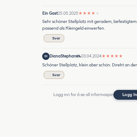
Ein Gast
25.05.2025
★
★
★
★
★
Sehr schöner Stellplatz mit geradem, befestigtem
passend als Kleingeld einwerfen.
Svar
DianaStephan
03.04.2024
★
★
★
★
★
DI
Schöner Stellplatz, klein aber schön. Direkt an de
Svar
Logg inn for å se all informasjon
Logg I