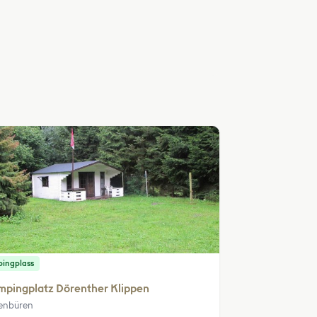
ingplass
mpingplatz Dörenther Klippen
enbüren