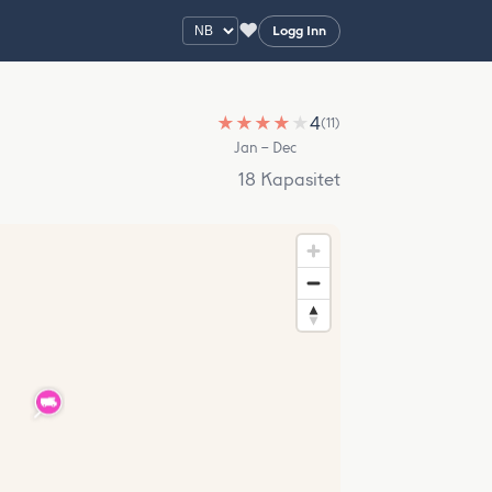
♥
Logg Inn
★
★
★
★
★
4
(11)
Jan – Dec
18 Kapasitet