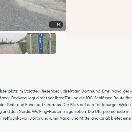
14
+8
lstellplatz im Stadtteil Riesenbeck direkt am Dortmund-Ems-Kanal der 
al-Radweg liegt direkt vor Ihrer Tür und die 100-Schlösser-Route finde
es Reit- und Fahrsportzentrums. Der Blick auf den Teutoburger Wald lä
d den Nordic Walking-Routen zu genießen. Die Uferpromenade mit de
(Treffpunkt von Dortmund-Ems-Kanal und Mittellandkanal) bietet eine e