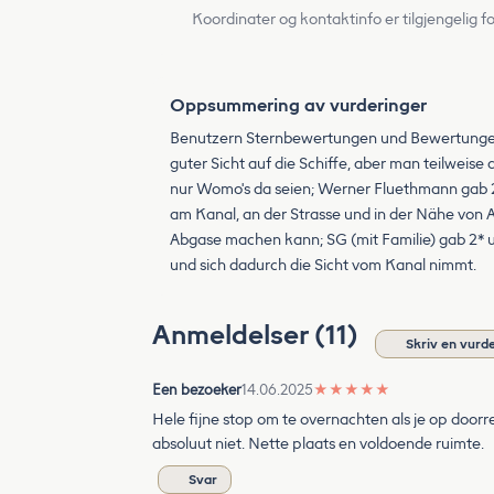
Koordinater og kontaktinfo er tilgjengelig f
Oppsummering av vurderinger
Benutzern Sternbewertungen und Bewertungen v
guter Sicht auf die Schiffe, aber man teilweise
nur Womo's da seien; Werner Fluethmann gab 2*
am Kanal, an der Strasse und in der Nähe von A
Abgase machen kann; SG (mit Familie) gab 2* un
und sich dadurch die Sicht vom Kanal nimmt.
Anmeldelser (11)
Skriv en vurd
Een bezoeker
14.06.2025
★
★
★
★
★
Hele fijne stop om te overnachten als je op doorr
absoluut niet. Nette plaats en voldoende ruimte.
Svar