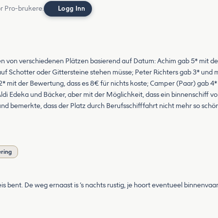
or Pro-brukere.
Logg Inn
on verschiedenen Plätzen basierend auf Datum: Achim gab 5* mit der 
 auf Schotter oder Gittersteine stehen müsse; Peter Richters gab 3* und 
 mit der Bewertung, dass es 8€ für nichts koste; Camper (Paar) gab 4* 
ldi Edeka und Bäcker, aber mit der Möglichkeit, dass ein binnenschiff 
d bemerkte, dass der Platz durch Berufsschifffahrt nicht mehr so schön
ering
eis bent. De weg ernaast is ‘s nachts rustig, je hoort eventueel binnenv