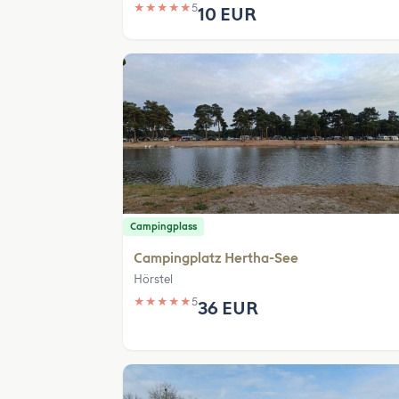
★
★
★
★
★
5
10 EUR
Campingplass
Campingplatz Hertha-See
Hörstel
★
★
★
★
★
5
36 EUR