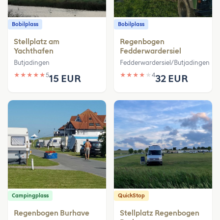
Bobilplass
Bobilplass
Stellplatz am
Regenbogen
Yachthafen
Fedderwardersiel
Butjadingen
Fedderwardersiel/Butjadingen
★
★
★
★
★
5
★
★
★
★
★
4
15 EUR
32 EUR
Campingplass
QuickStop
Regenbogen Burhave
Stellplatz Regenbogen