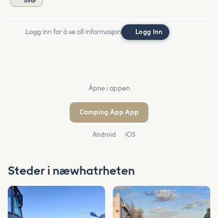
Svar
Logg inn for å se all informasjon
Logg Inn
Åpne i appen
Camping App App
Android
iOS
Steder i næwhatrheten