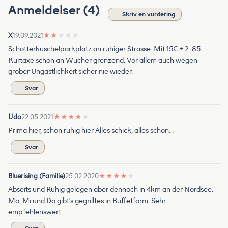
Anmeldelser (4)
Skriv en vurdering
X
19.09.2021
★
★
★
★
★
Schotterkuschelparkplatz an ruhiger Strasse. Mit 15€ + 2. 85
Kurtaxe schon an Wucher grenzend. Vor allem auch wegen
grober Ungastlichkeit sicher nie wieder.
Svar
Udo
22.05.2021
★
★
★
★
★
Prima hier, schön ruhig hier Alles schick, alles schön. .
Svar
Bluerising (Familie)
25.02.2020
★
★
★
★
★
Abseits und Ruhig gelegen aber dennoch in 4km an der Nordsee.
Mo, Mi und Do gibt's gegrilltes in Buffetform. Sehr
empfehlenswert