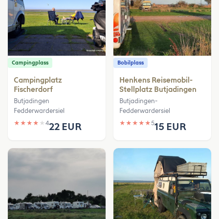
Campingplass
Bobilplass
Campingplatz
Henkens Reisemobil-
Fischerdorf
Stellplatz Butjadingen
Butjadingen
Butjadingen-
Fedderwardersiel
Fedderwardersiel
★
★
★
★
★
4
★
★
★
★
★
5
22 EUR
15 EUR