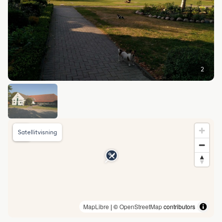
2
Satellitvisning
MapLibre
| ©
OpenStreetMap
contributors