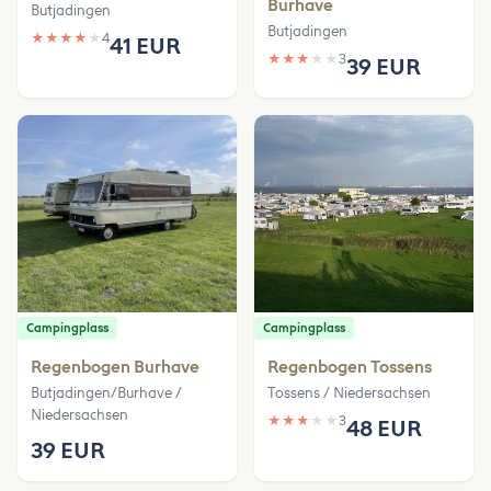
Burhave
Butjadingen
Butjadingen
★
★
★
★
★
4
41 EUR
★
★
★
★
★
3
39 EUR
Campingplass
Campingplass
Regenbogen Burhave
Regenbogen Tossens
Butjadingen/Burhave /
Tossens / Niedersachsen
Niedersachsen
★
★
★
★
★
3
48 EUR
39 EUR