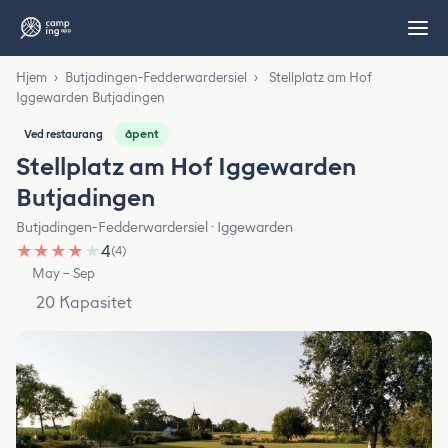
Hjem
›
Butjadingen-Fedderwardersiel
›
Stellplatz am Hof
Iggewarden Butjadingen
åpent
Ved restaurang
Stellplatz am Hof Iggewarden
Butjadingen
Butjadingen-Fedderwardersiel · Iggewarden
★
★
★
★
★
4
(4)
May – Sep
20 Kapasitet