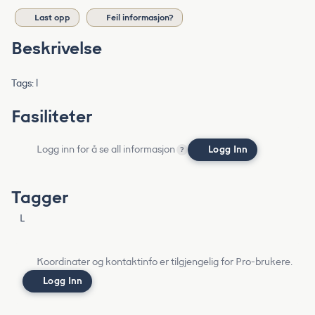
Last opp
Feil informasjon?
Beskrivelse
Tags: l
Fasiliteter
Logg inn for å se all informasjon
Logg Inn
?
Tagger
L
Koordinater og kontaktinfo er tilgjengelig for Pro-brukere.
Logg Inn