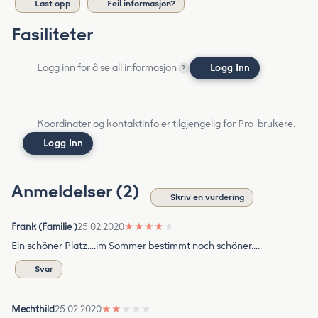
Last opp
Feil informasjon?
Fasiliteter
Logg inn for å se all informasjon
Logg Inn
?
Koordinater og kontaktinfo er tilgjengelig for Pro-brukere.
Logg Inn
Anmeldelser (2)
Skriv en vurdering
Frank (Familie )
25.02.2020
★
★
★
★
★
Ein schöner Platz....im Sommer bestimmt noch schöner.....
Svar
Mechthild
25.02.2020
★
★
★
★
★