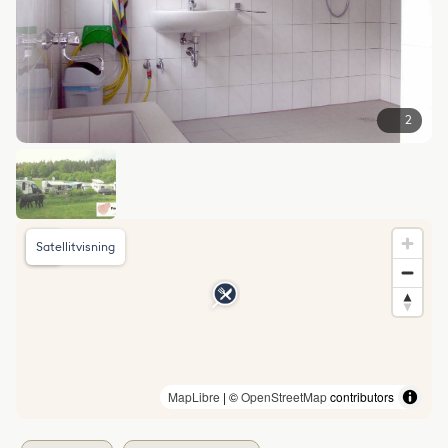
2
Satellitvisning
MapLibre
| ©
OpenStreetMap
contributors