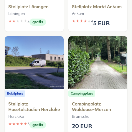
Stellplatz Löningen
Stellplatz Markt Ankum
Löningen
Ankum
★
★
★
★
★
2
★
★
★
★
★
4
gratis
5 EUR
Bobilplass
Campingplass
Stellplatz
Campingplatz
Hasetalstadion Herzlake
Waldoase-Merzen
Herzlake
Bramsche
★
★
★
★
★
5
gratis
20 EUR