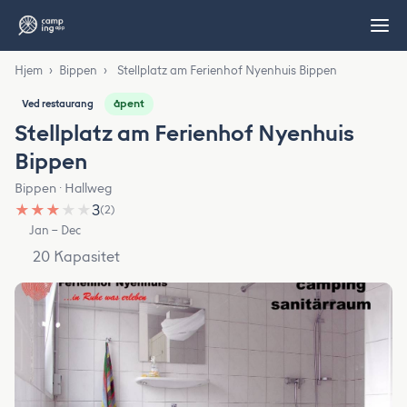
Hjem
›
Bippen
›
Stellplatz am Ferienhof Nyenhuis Bippen
åpent
Ved restaurang
Stellplatz am Ferienhof Nyenhuis
Bippen
Bippen · Hallweg
★
★
★
★
★
3
(2)
Jan – Dec
20 Kapasitet