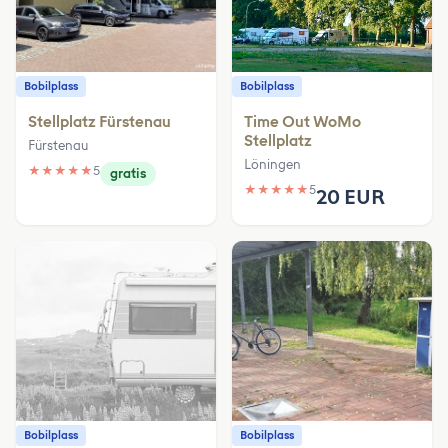
Bobilplass
Bobilplass
Stellplatz Fürstenau
Time Out WoMo
Stellplatz
Fürstenau
Löningen
★
★
★
★
★
5
gratis
★
★
★
★
★
5
20 EUR
Bobilplass
Bobilplass