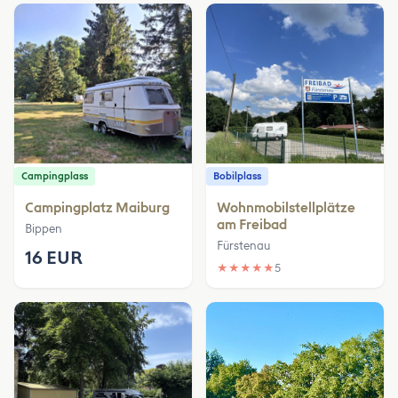
Campingplass
Bobilplass
Campingplatz Maiburg
Wohnmobilstellplätze
am Freibad
Bippen
Fürstenau
16 EUR
★
★
★
★
★
5