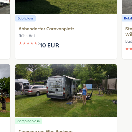
Bobilplass
Bobil
Abbendorfer Caravanplatz
Ste
Wi
Rühstädt
Bad
★
★
★
★
★
5
10 EUR
★
Campingplass
Camping am Elbe Radweg