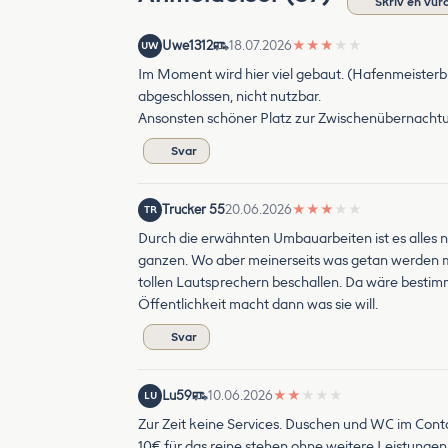
Skriv en vur
Uwe1312
18.07.2026
★
★
★
★
★
UW
Im Moment wird hier viel gebaut. (Hafenmeisterbü
abgeschlossen, nicht nutzbar.
Ansonsten schöner Platz zur Zwischenübernacht
Svar
Trucker 55
20.06.2026
★
★
★
★
★
TR
Durch die erwähnten Umbauarbeiten ist es alles n
ganzen. Wo aber meinerseits was getan werden mus
tollen Lautsprechern beschallen. Da wäre bestim
Öffentlichkeit macht dann was sie will.
Svar
Lu59
10.06.2026
★
★
★
★
★
LU
Zur Zeit keine Services. Duschen und WC im Conta
10€ für das reine stehen ohne weitere Leistungen i