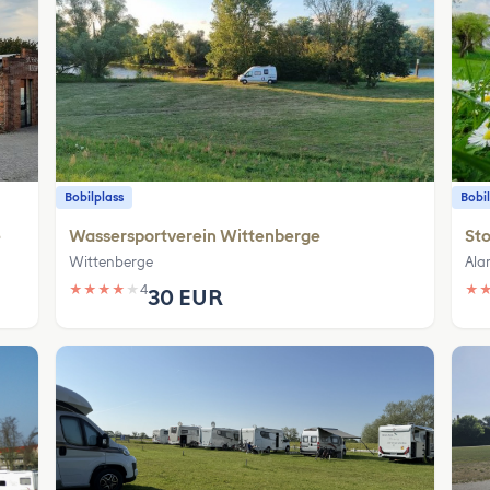
Bobilplass
Bobil
e
Wassersportverein Wittenberge
St
Wittenberge
Ala
★
★
★
★
★
4
★
30 EUR