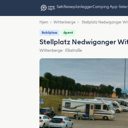
Søk
Reiseplanlegger
Camping App-lister
Hjem
›
Wittenberge
›
Stellplatz Nedwiganger Wi
åpent
Bobilplass
Stellplatz Nedwiganger Wi
Wittenberge · Elbstraße