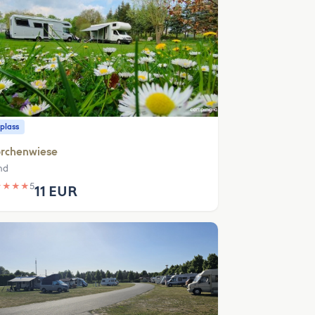
plass
orchenwiese
nd
★
★
★
★
5
11 EUR