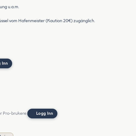
ung u.a.m.
üssel vom Hafenmeister (Kaution 20€) zugänglich.
 Inn
or Pro-brukere.
Logg Inn