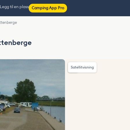
Legg til en plass
Camping App Pro
ttenberge
ttenberge
Satellitvisning