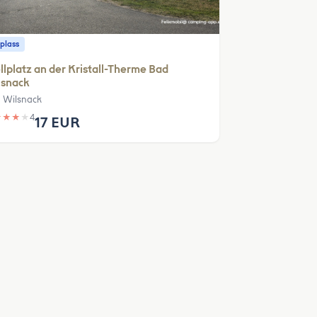
plass
llplatz an der Kristall-Therme Bad
lsnack
 Wilsnack
★
★
★
★
4
17 EUR