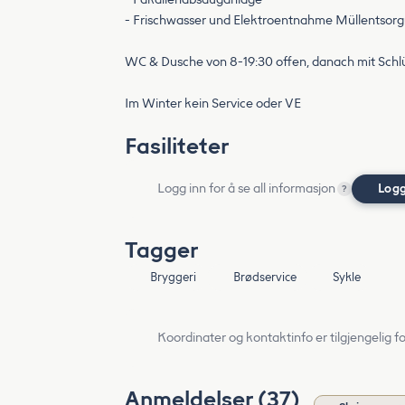
- Frischwasser und Elektroentnahme Müllentsorg
WC & Dusche von 8-19:30 offen, danach mit Schl
Im Winter kein Service oder VE
Fasiliteter
Logg inn for å se all informasjon
Logg
?
Tagger
Bryggeri
Brødservice
Sykle
Koordinater og kontaktinfo er tilgjengelig f
Anmeldelser (37)