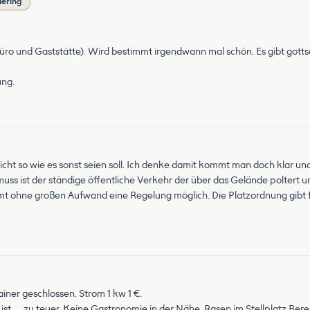
dering
ro und Gaststätte). Wird bestimmt irgendwann mal schön. Es gibt gotts
ung.
icht so wie es sonst seien soll. Ich denke damit kommt man doch klar u
s ist der ständige öffentliche Verkehr der über das Gelände poltert u
mt ohne großen Aufwand eine Regelung möglich. Die Platzordnung gibt 
iner geschlossen. Strom 1 kw 1 €.
st. . . zu teuer. Keine Gastronomie in der Nähe. Rasen im Stellplatz Bere