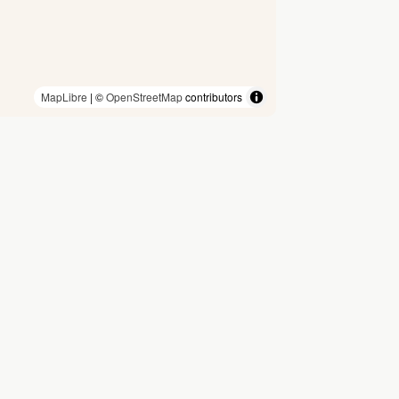
MapLibre
| ©
OpenStreetMap
contributors