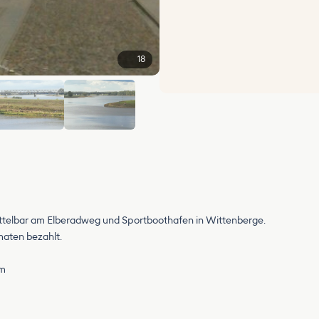
18
+12
ttelbar am Elberadweg und Sportboothafen in Wittenberge.
aten bezahlt.
um