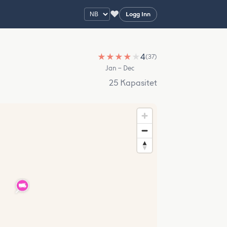
♥
Logg Inn
★
★
★
★
★
4
(37)
Jan – Dec
25 Kapasitet