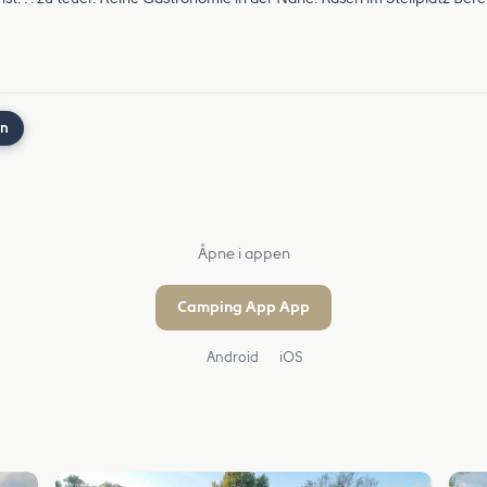
nn
Åpne i appen
Camping App App
Android
iOS