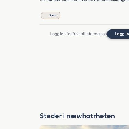
Svar
Logg inn for å se all informasjon
Logg I
Steder i næwhatrheten