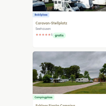
Bobilplass
Caravan-Stellplatz
Seehausen
★
★
★
★
★
5
gratis
Campingplass
Schloss Sigrön Camping