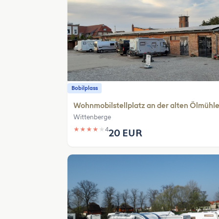
Bobilplass
Wohnmobilstellplatz an der alten Ölmühl
Wittenberge
★
★
★
★
★
4
20 EUR