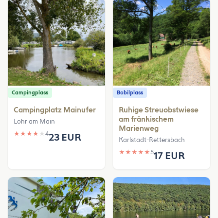
Campingplass
Bobilplass
Campingplatz Mainufer
Ruhige Streuobstwiese
am fränkischem
Lohr am Main
Marienweg
★
★
★
★
★
4
23 EUR
Karlstadt-Rettersbach
★
★
★
★
★
5
17 EUR