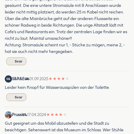
gesäumt. Die eine untere Stromsäule mit 8 Anschlüssen wurde
leider nicht mittig platziert, da werden 25 m Kabel nicht reichen.
Über die alte Mainbrücke geht auf der anderen Flussseite ein
schöner Radweg in beide Richtungen. Die urige Altstadt lädt mit
Cafe's und Restaurants ein. Trotz der zentralen Lage finden wir es
nicht zu laut. Maintal umsoschöner!!
Achtung: Stromsäule scheint nur 1, - Stücke zu mögen, meine 2, -
hat sie auch nicht mehr hergegeben.
Svar
S&R&E
01.09.2025
★
★
★
★
★
S&
Leider kein Knopf für Wasserausspülen von der Toilette.
Svar
Prussi
17.04.2024
★
★
★
★
★
Gut geeignet um das Mobil abzustellen und die Stadt zu
besichtigen. Sehenswert ist das Museum im Schloss. Wer Stühle