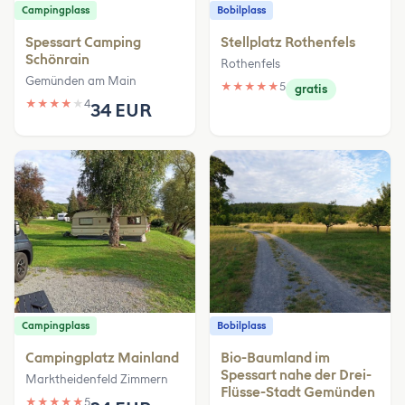
Campingplass
Bobilplass
Spessart Camping
Stellplatz Rothenfels
Schönrain
Rothenfels
Gemünden am Main
★
★
★
★
★
5
gratis
★
★
★
★
★
4
34 EUR
Campingplass
Bobilplass
Campingplatz Mainland
Bio-Baumland im
Spessart nahe der Drei-
Marktheidenfeld Zimmern
Flüsse-Stadt Gemünden
★
★
★
★
★
5