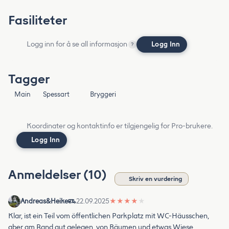
Fasiliteter
Logg inn for å se all informasjon
Logg Inn
?
Tagger
Main
Spessart
Bryggeri
Koordinater og kontaktinfo er tilgjengelig for Pro-brukere.
Logg Inn
Anmeldelser (10)
Skriv en vurdering
Andreas&Heike
22.09.2025
★
★
★
★
★
Klar, ist ein Teil vom öffentlichen Parkplatz mit WC-Häusschen,
aber am Rand gut gelegen, von Bäumen und etwas Wiese