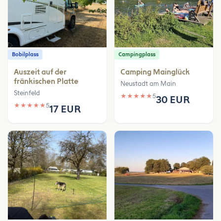
Bobilplass
Campingplass
Auszeit auf der
Camping Mainglück
fränkischen Platte
Neustadt am Main
Steinfeld
★
★
★
★
★
5
30 EUR
★
★
★
★
★
5
17 EUR