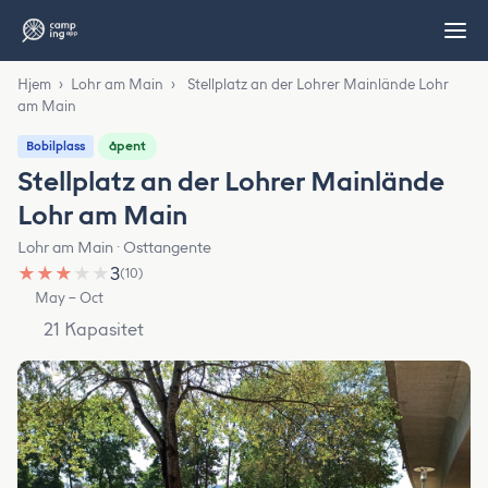
Hjem
›
Lohr am Main
›
Stellplatz an der Lohrer Mainlände Lohr
am Main
åpent
Bobilplass
Stellplatz an der Lohrer Mainlände
Lohr am Main
Lohr am Main · Osttangente
★
★
★
★
★
3
(10)
May – Oct
21 Kapasitet