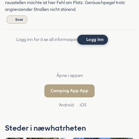
rausstellen möchte ist hier Fehl am Platz. Geräuschpegel trotz
angrenzender Straßen nicht störend.
Svar
Logg inn for å se all informasjon
Logg Inn
Åpne i appen
Camping App App
Android
iOS
Steder i næwhatrheten