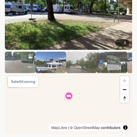
8
Satellitvisning
MapLibre
| ©
OpenStreetMap
contributors