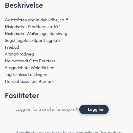
Beskrivelse
Gaststätten sind in der Nähe, ca. 5´
Historischer Stadtkern ca. 10´
Historische Wallanlage, Rundweg
Segelflugplatz/Sportflugplatz
Freibad
Altmarkradweg
Heimatstadt Otto Reutters
Ausgedehnte Waldflächen
Jagdschloss Letzlingen
Herrenhäuser der Altmark
Fasiliteter
Logg inn for å se all informasjon
Logg Inn
?
Koordinater og kontaktinfo er tilgjengelig for Pro-brukere.