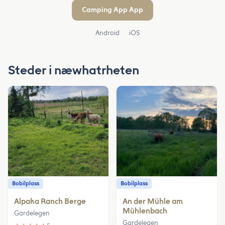
Camping App App
Android
iOS
Steder i næwhatrheten
Bobilplass
Bobilplass
Alpaka Ranch Berge
An der Mühle am
Mühlenbach
Gardelegen
Gardelegen