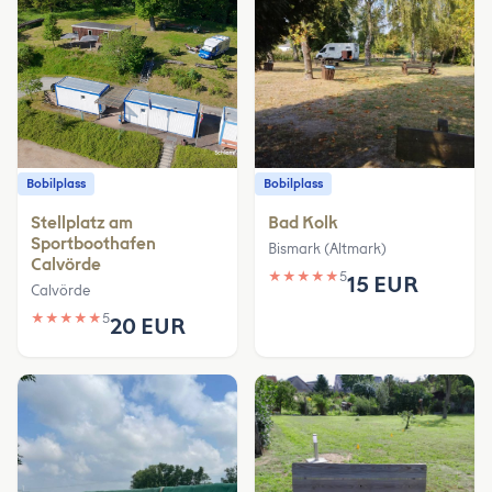
Bobilplass
Bobilplass
Stellplatz am
Bad Kolk
Sportboothafen
Bismark (Altmark)
Calvörde
★
★
★
★
★
5
15 EUR
Calvörde
★
★
★
★
★
5
20 EUR