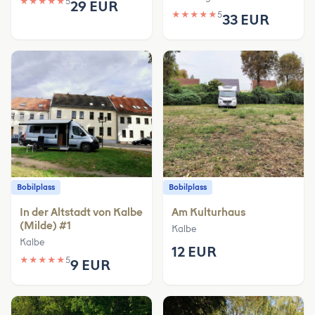
★
★
★
★
★
5
29 EUR
★
★
★
★
★
5
33 EUR
Bobilplass
Bobilplass
In der Altstadt von Kalbe
Am Kulturhaus
(Milde) #1
Kalbe
Kalbe
12 EUR
★
★
★
★
★
5
9 EUR