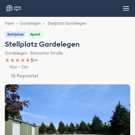
Hjem
›
Gardelegen
›
Stellplatz Gardelegen
åpent
Bobilplass
Stellplatz Gardelegen
Gardelegen · Bismarker Straße
★
★
★
★
★
5
(4)
Mar – Oct
16 Kapasitet