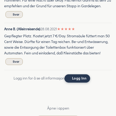
Koniferen. Für eine Nacht aber okay. Fischerhof Gahrns ist sehr zu
empfehlen und der Grund für unseren Stopp in Gardelegen.
Svar
Anne B. (Alleinreisende)
28.08.2021
★
★
★
★
★
Gepflegter Platz. Kostet jetzt 7 €/Day. Stromsäule füttert man 50
Cent Weise. Dürfte für einen Tag reichen. Be-und Entwässerung,
sowie die Entsorgung der Toilettenbox funktioniert über
Automaten. Fein und einladend, daß Kleinstädte das bieten!
Svar
Logg inn for å se all informasjon
Logg Inn
Åpne i appen