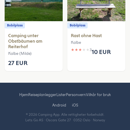
Bobilplass
Bobilplass
Camping unter
Rast ohne Hast
Obstbäumen am
Kalbe
Reiterhof
★
★
★
★
★
3
10 EUR
Kalbe (Milde)
27 EUR
Hjem
Reiseplanlegger
Lister
Personvern
Vilkår for bruk
Android
iOS
© 2026 Camping App. Alle rettigheter forbeholdt.
Lets Go AS · Oscars Gate 27 · 0352 Oslo · Norway