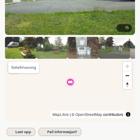
15
Satellitvisning
MapLibre
| ©
OpenStreetMap
contributors
Last opp
Feil informasjon?