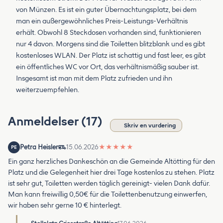
von Münzen. Es ist ein guter Übernachtungsplatz, bei dem
man ein außergewöhnliches Preis-Leistungs-Verhältnis
erhält. Obwohl 8 Steckdosen vorhanden sind, funktionieren
nur 4 davon. Morgens sind die Toiletten blitzblank und es gibt
kostenloses WLAN. Der Platz ist schattig und fast leer, es gibt
ein öffentliches WC vor Ort, das verhältnismäßig sauber ist.
Insgesamt ist man mit dem Platz zufrieden und ihn
weiterzuempfehlen.
Anmeldelser (17)
Skriv en vurdering
Petra Heisler
15.06.2026
★
★
★
★
★
PE
Ein ganz herzliches Dankeschön an die Gemeinde Altötting für den
Platz und die Gelegenheit hier drei Tage kostenlos zu stehen. Platz
ist sehr gut, Toiletten werden täglich gereinigt- vielen Dank dafür.
Man kann freiwillig 0,50€ für die Toilettenbenutzung einwerfen,
wir haben sehr gerne 10 € hinterlegt.