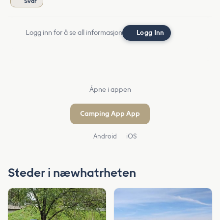
Svar
Logg inn for å se all informasjon
Logg Inn
Åpne i appen
Camping App App
Android
iOS
Steder i næwhatrheten