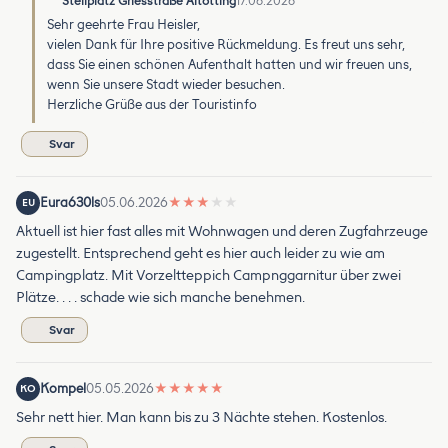
Stellplatz Griesstraße Altötting
17.06.2026
Sehr geehrte Frau Heisler,
vielen Dank für Ihre positive Rückmeldung. Es freut uns sehr,
dass Sie einen schönen Aufenthalt hatten und wir freuen uns,
wenn Sie unsere Stadt wieder besuchen.
Herzliche Grüße aus der Touristinfo
Svar
Eura630ls
05.06.2026
★
★
★
★
★
EU
Aktuell ist hier fast alles mit Wohnwagen und deren Zugfahrzeuge
zugestellt. Entsprechend geht es hier auch leider zu wie am
Campingplatz. Mit Vorzeltteppich Campnggarnitur über zwei
Plätze. . . . schade wie sich manche benehmen.
Svar
Kompel
05.05.2026
★
★
★
★
★
KO
Sehr nett hier. Man kann bis zu 3 Nächte stehen. Kostenlos.