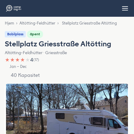
Hjem
›
Altötting-Feldhütter
›
Stellplatz Griesstraße Altötting
åpent
Bobilplass
Stellplatz Griesstraße Altötting
Altötting-Feldhütter · Griesstraße
★
★
★
★
★
4
(17)
Jan – Dec
40 Kapasitet