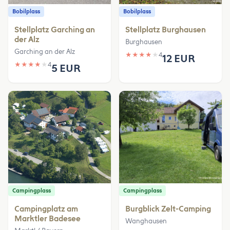
Bobilplass
Bobilplass
Stellplatz Garching an
Stellplatz Burghausen
der Alz
Burghausen
Garching an der Alz
★
★
★
★
★
4
12 EUR
★
★
★
★
★
4
5 EUR
Campingplass
Campingplass
Campingplatz am
Burgblick Zelt-Camping
Marktler Badesee
Wanghausen