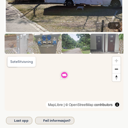
9
Satellitvisning
MapLibre
| ©
OpenStreetMap
contributors
Last opp
Feil informasjon?