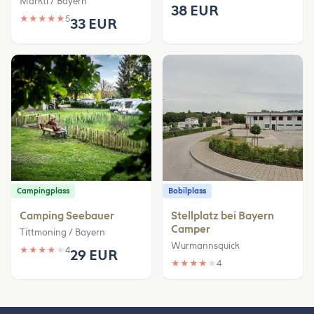
Marktl / Bayern
38 EUR
★
★
★
★
★
5
33 EUR
Campingplass
Bobilplass
Camping Seebauer
Stellplatz bei Bayern
Camper
Tittmoning / Bayern
Wurmannsquick
★
★
★
★
★
4
29 EUR
★
★
★
★
★
4