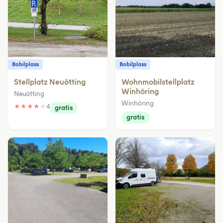
Bobilplass
Bobilplass
Stellplatz Neuötting
Wohnmobilstellplatz
Winhöring
Neuötting
Winhöring
★
★
★
★
★
4
gratis
gratis