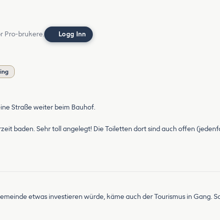
or Pro-brukere.
Logg Inn
ing
eine Straße weiter beim Bauhof.
it baden. Sehr toll angelegt! Die Toiletten dort sind auch offen (jedenfall
einde etwas investieren würde, käme auch der Tourismus in Gang. So