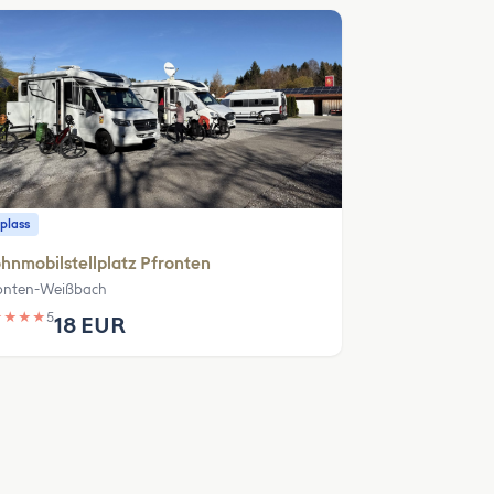
plass
nmobilstellplatz Pfronten
onten-Weißbach
★
★
★
★
5
18 EUR