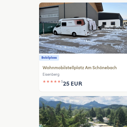
Bobilplass
Wohnmobilstellplatz Am Schönebach
Eisenberg
★
★
★
★
★
5
25 EUR