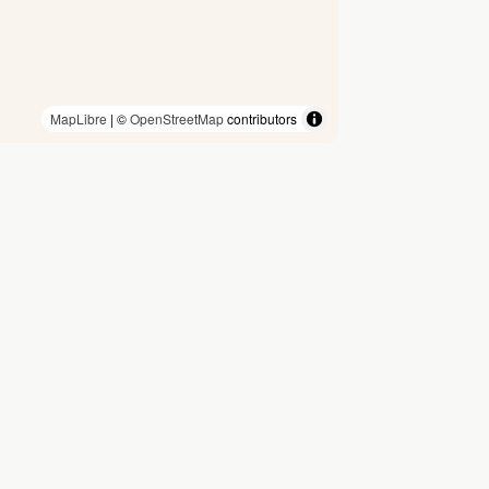
MapLibre
| ©
OpenStreetMap
contributors