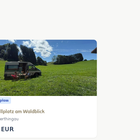
plass
llplatz am Waldblick
erthingau
 EUR