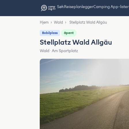
Søk
Reiseplanlegger
Camping App-lister
Hjem
›
Wald
›
Stellplatz Wald Allgäu
åpent
Bobilplass
Stellplatz Wald Allgäu
Wald · Am Sportplatz