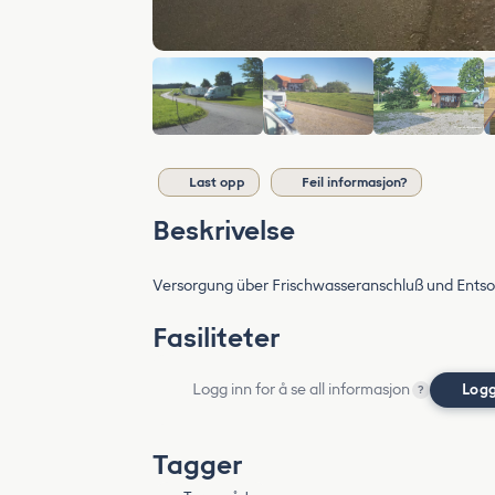
Last opp
Feil informasjon?
Beskrivelse
Versorgung über Frischwasseranschluß und Entso
Fasiliteter
Logg inn for å se all informasjon
Logg
?
Tagger