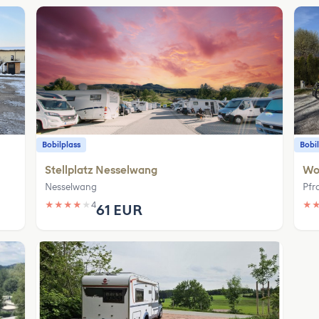
Bobilplass
Bobil
Stellplatz Nesselwang
Woh
Nesselwang
Pfr
★
★
★
★
★
4
★
61 EUR