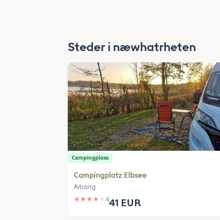
Steder i næwhatrheten
Campingplass
Campingplatz Elbsee
Aitrang
★
★
★
★
★
4
41 EUR