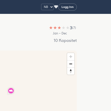
♥
Logg Inn
★
★
★
★
★
3
(7)
Jan – Dec
10 Kapasitet