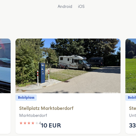
Android
iOS
Bobilplass
Bobil
Stellplatz Marktoberdorf
Ste
Marktoberdorf
Unt
★
★
★
★
★
4
10 EUR
33