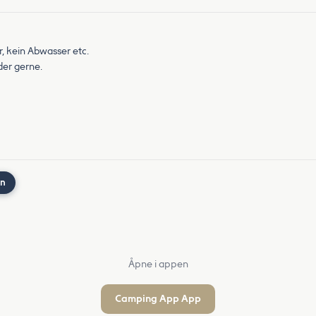
r, kein Abwasser etc.
der gerne.
nn
Åpne i appen
Camping App App