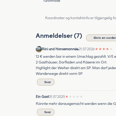
Turområde
Koordinater og kontaktinfo er tilgjengelig f
Anmeldelser (7)
Skriv en vurder
Rini und Hansemann
21.07.2026
★
★
★
★
★
12 € werden bar in einem Umschlag gezahlt. V/E 
2 Gasthäuser, Dorfladen und Käserei im Ort.
Highlight der Weiher direkt am SP. Man darf jederze
Wanderwege direkt vorm SP.
Svar
Ein Gast
31.07.2025
★
★
★
★
★
Könnte mehr darausgemacht werden wenn die Gem
Svar