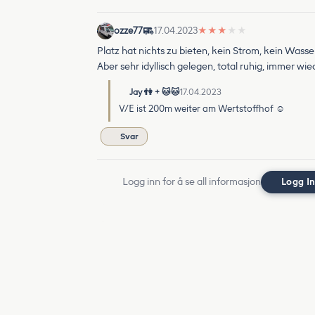
ozze77
17.04.2023
★
★
★
★
★
Platz hat nichts zu bieten, kein Strom, kein Wasse
Aber sehr idyllisch gelegen, total ruhig, immer wie
Jay 👫 + 🐱🐱
17.04.2023
V/E ist 200m weiter am Wertstoffhof ☺️
Svar
Logg inn for å se all informasjon
Logg I