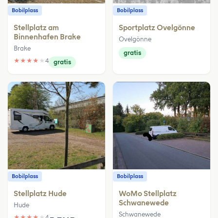
Bobilplass
Bobilplass
Stellplatz am
Sportplatz Ovelgönne
Binnenhafen Brake
Ovelgönne
Brake
gratis
★
★
★
★
★
4
gratis
Bobilplass
Bobilplass
Stellplatz Hude
WoMo Stellplatz
Schwanewede
Hude
Schwanewede
★
★
★
★
★
4