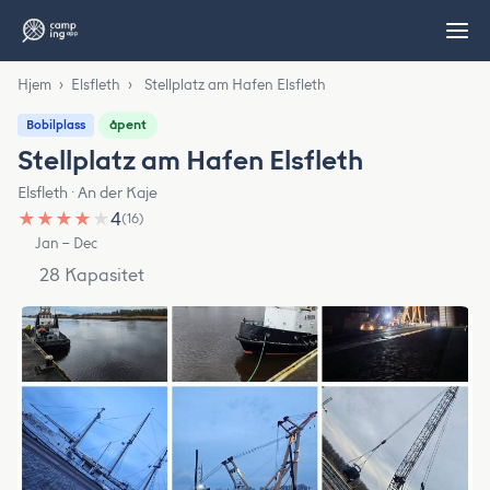
Hjem
›
Elsfleth
›
Stellplatz am Hafen Elsfleth
åpent
Bobilplass
Stellplatz am Hafen Elsfleth
Elsfleth · An der Kaje
★
★
★
★
★
4
(16)
Jan – Dec
28 Kapasitet