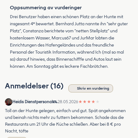
Oppsummering av vurderinger
Drei Benutzer haben einen schönen Platz an der Hunte mit
insgesamt 4* bewertet. Bernhard Jutta nannte ihn "sehr guter
Platz", Constanza berichtete vom "netten Stellplatz" und
kostenlosem Wasser, Marcus67 und JurMar lobten die
Einrichtungen des Hafengeländes und das freundliche
Personal der Touristik Information, während Ich (mal so mal
so) darauf hinwies, dass Binnenschifffe und Autos laut sein
können. Am Sonntag gibt es leckere Fischbrötchen.
Anmeldelser (16)
Skriv en vurdering
Heidis Dienstpersonal
28.05.2026
★
★
★
★
★
Toll an der Hunte gelegen, einfach und gut. Spät angekommen
und beinah nichts mehr zu futtern bekommen. Schade das die
Restaurants um 21 Uhr die Küche schließen. Aber bei 8 € pro
Nacht, töfte