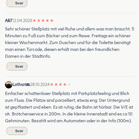
Svar
A&T
12.04.2025
★
★
★
★
★
Sehr schöner Stellplatz mit viel Ruhe und allem was man braucht. 5
Minuten zu Fuß zum Bäcker und zum Rewe. Freitags ein schöner
kleiner Wochenmarkt. Zum Duschen und für die Toilette benötigt
man einen Türcode, diesen erhält man bei den freundlichen
Damen in der Stadtinfo.
Svar
Lothar
28.10.2024
★
★
★
★
★
Einfacher schattenloser Stellplatz mit Parkplatzfeeling und Blick
zum Fluss. Die Plätze sind parzelliert, etwas eng. Der Untergrund
ist gepflastert und eben. Es ist ruhig, die Bahn ist hörbar. Die V/E ist
ok. Brötchenservice in 200m. In die kleine Innenstadt sind es ca 10
Gehminuten. Bezahlt wird am Automaten oder in der Info (100m).
Svar