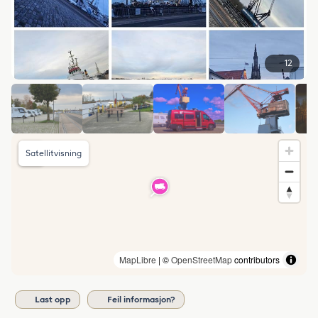
12
Satellitvisning
MapLibre
| ©
OpenStreetMap
contributors
Last opp
Feil informasjon?