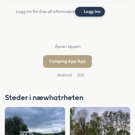
Logg inn for å se all informasjon
Logg Inn
Åpne i appen
Camping App App
Android
iOS
Steder i næwhatrheten