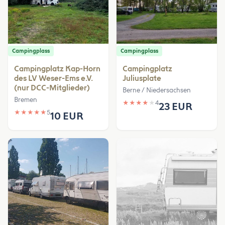
Campingplass
Campingplass
Campingplatz Kap-Horn
Campingplatz
des LV Weser-Ems e.V.
Juliusplate
(nur DCC-Mitglieder)
Berne / Niedersachsen
Bremen
★
★
★
★
★
4
23 EUR
★
★
★
★
★
5
10 EUR