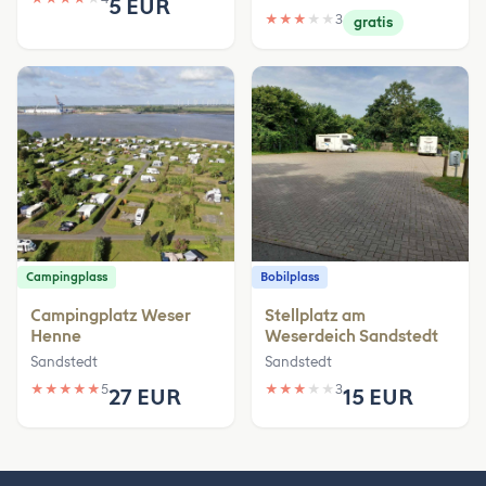
5 EUR
★
★
★
★
★
3
gratis
Campingplass
Bobilplass
Campingplatz Weser
Stellplatz am
Henne
Weserdeich Sandstedt
Sandstedt
Sandstedt
★
★
★
★
★
5
★
★
★
★
★
3
27 EUR
15 EUR