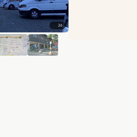
26
+20