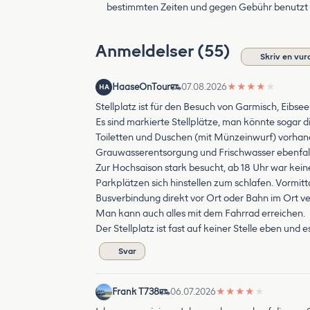
bestimmten Zeiten und gegen Gebühr benutzt w
Anmeldelser (55)
Skriv en vur
HaaseOnTour
07.08.2026
★
★
★
★
★
HA
Stellplatz ist für den Besuch von Garmisch, Eibs
Es sind markierte Stellplätze, man könnte sogar 
Toiletten und Duschen (mit Münzeinwurf) vorhan
Grauwasserentsorgung und Frischwasser ebenfall
Zur Hochsaison stark besucht, ab 18 Uhr war kein
Parkplätzen sich hinstellen zum schlafen. Vormitta
Busverbindung direkt vor Ort oder Bahn im Ort ve
Man kann auch alles mit dem Fahrrad erreichen.
Der Stellplatz ist fast auf keiner Stelle eben und e
Svar
Frank T738
06.07.2026
★
★
★
★
★