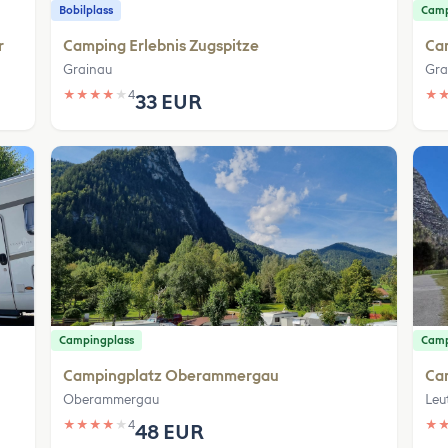
Bobilplass
Camp
r
Camping Erlebnis Zugspitze
Cam
Grainau
Gra
★
★
★
★
★
4
★
33 EUR
Campingplass
Camp
Campingplatz Oberammergau
Ca
Oberammergau
Leu
★
★
★
★
★
4
★
48 EUR