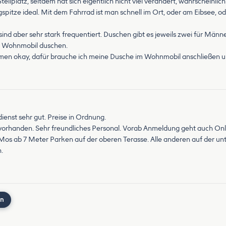
llplatz, seitdem hat sich eigentlich nicht viel verändert, wahrscheinlich 
pitze ideal. Mit dem Fahrrad ist man schnell im Ort, oder am Eibsee,
 sind aber sehr stark frequentiert. Duschen gibt es jeweils zwei für Män
em Wohnmobil duschen.
mmen okay, dafür brauche ich meine Dusche im Wohnmobil anschließen u
zdienst sehr gut. Preise in Ordnung.
vorhanden. Sehr freundliches Personal. Vorab Anmeldung geht auch Onlin
s ab 7 Meter Parken auf der oberen Terasse. Alle anderen auf der unteren
.
nn