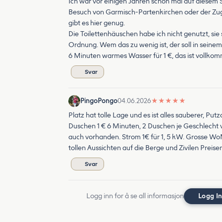
Ich war vor einigen Jahren schon mal auf diesem Ste
Besuch von Garmisch-Partenkirchen oder der Zugs
gibt es hier genug.
Die Toilettenhäuschen habe ich nicht genutzt, sie
Ordnung. Wem das zu wenig ist, der soll in sein
6 Minuten warmes Wasser für 1 €, das ist vollko
Svar
PingoPongo
04.06.2026
★
★
★
★
★
Platz hat tolle Lage und es ist alles sauberer, Put
Duschen 1 € 6 Minuten, 2 Duschen je Geschlecht 
auch vorhanden. Strom 1€ für 1, 5 kW. Grosse WoMo
tollen Aussichten auf die Berge und Zivilen Preisen
Svar
Logg inn for å se all informasjon
Logg I