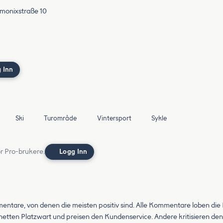
amonixstraße 10
 Inn
Ski
Turområde
Vintersport
Sykle
or Pro-brukere.
Logg Inn
tare, von denen die meisten positiv sind. Alle Kommentare loben die 
tten Platzwart und preisen den Kundenservice. Andere kritisieren den