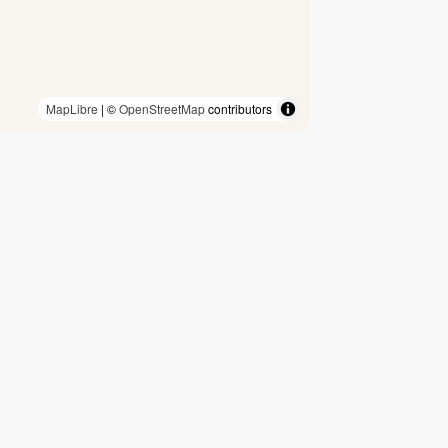
MapLibre
| ©
OpenStreetMap
contributors