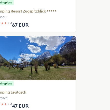
ingplass
ping Resort Zugspitzblick *****
inau
★
★
★
★
4
67 EUR
ingplass
mping Leutasch
tasch
★
★
★
★
4
47 EUR