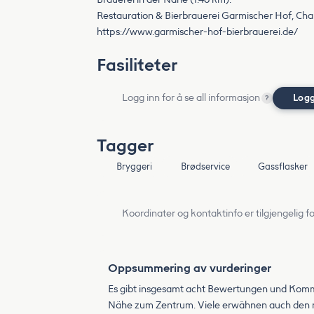
Restauration & Bierbrauerei Garmischer Hof, Ch
https://www.garmischer-hof-bierbrauerei.de/
Fasiliteter
Logg inn for å se all informasjon
Logg
?
Tagger
Bryggeri
Brødservice
Gassflasker
Koordinater og kontaktinfo er tilgjengelig f
Oppsummering av vurderinger
Es gibt insgesamt acht Bewertungen und Kommen
Nähe zum Zentrum. Viele erwähnen auch den ne