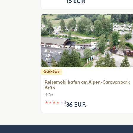
15 EUR
QuickStop
Reisemobilhafen am Alpen-Caravanpark
Krün
Krün
★
★
★
★
★
4
36 EUR