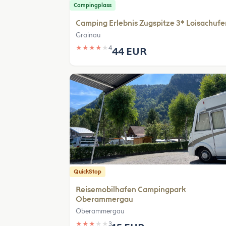
Campingplass
Camping Erlebnis Zugspitze 3* Loisachufe
Grainau
★
★
★
★
★
4
44 EUR
QuickStop
Reisemobilhafen Campingpark
Oberammergau
Oberammergau
★
★
★
★
★
3