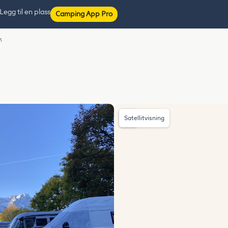
Legg til en plass
Camping App Pro
k
Satellitvisning