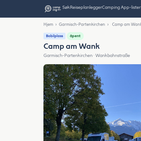
Søk
Reiseplanlegger
Camping App-lister
Hjem
›
Garmisch-Partenkirchen
›
Camp am Wan
åpent
Bobilplass
Camp am Wank
Garmisch-Partenkirchen · Wankbahnstraße