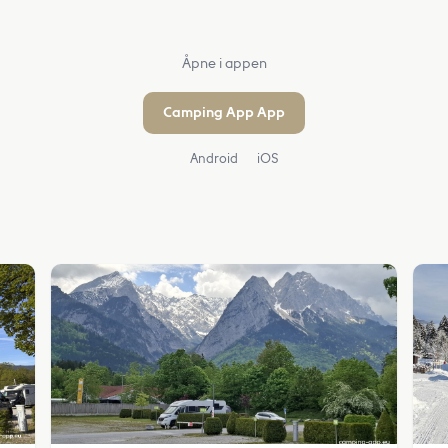
Åpne i appen
Camping App App
Android
iOS