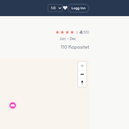
♥
Logg Inn
★
★
★
★
★
4
(55)
Jan – Dec
110 Kapasitet