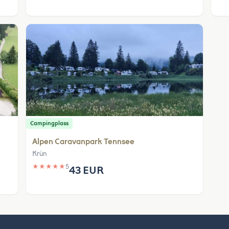
Campingplass
Alpen Caravanpark Tennsee
Krün
★
★
★
★
★
5
43 EUR