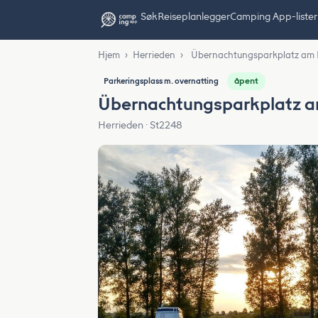
Søk
Reiseplanlegger
Camping App-lister
Hjem
›
Herrieden
›
Übernachtungsparkplatz am F
åpent
Parkeringsplass m. overnatting
Übernachtungsparkplatz am
Herrieden · St2248