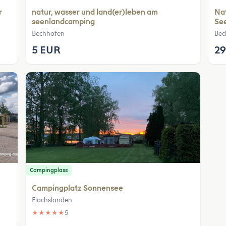
r
natur, wasser und land(er)leben am
Nat
seenlandcamping
Se
Bechhofen
Bec
5 EUR
29
Campingplass
Campingplatz Sonnensee
Flachslanden
★
★
★
★
★
5