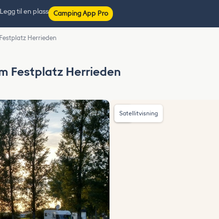
Legg til en plass
Camping App Pro
estplatz Herrieden
 Festplatz Herrieden
Satellitvisning