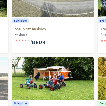
Bobilplass
Bobil
Stellplatz Ansbach
Fre
Ansbach
Ans
★
★
★
★
★
4
★
8 EUR
Bobilplass
Camp