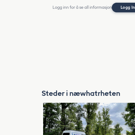
Logg inn for å se all informasjon
Logg I
Steder i næwhatrheten