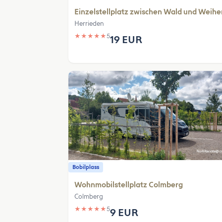
Einzelstellplatz zwischen Wald und Weihe
Herrieden
★
★
★
★
★
5
19 EUR
Bobilplass
Wohnmobilstellplatz Colmberg
Colmberg
★
★
★
★
★
5
9 EUR