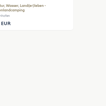
ur, Wasser, Land(er)leben -
enlandcamping
hhofen
 EUR