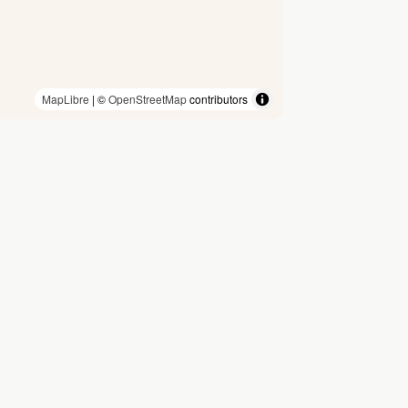
MapLibre
| ©
OpenStreetMap
contributors