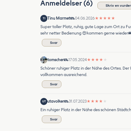
Anmeldelser (6)
Skriv en vurder
Tinu Marmet
04.06.2026
★
★
★
★
★
TI
Super toller Platz, ruhig, gute Lage zum Ort zu 
sehr netter Bedienung 😍kommen gerne wieder
Svar
tomscher
17.05.2024
★
★
★
★
★
Schöner ruhiger Platz in der Nähe des Ortes. Der
vollkommen ausreichend.
Svar
utavolker
31.07.2023
★
★
★
★
★
UT
Ein ruhiger Platz in der Nähe des schönen Städtc
Svar