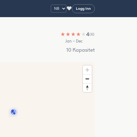
♥
Logg Inn
★
★
★
★
★
4
(6)
Jan – Dec
10 Kapasitet