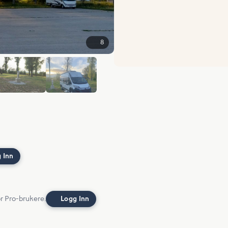
8
+2
 Inn
or Pro-brukere.
Logg Inn