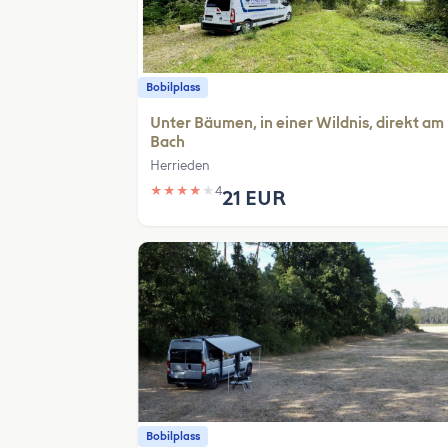
Bobilplass
Unter Bäumen, in einer Wildnis, direkt am
Bach
Herrieden
★
★
★
★
★
4
21 EUR
Bobilplass