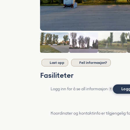
Last opp
Feil informasjon?
Fasiliteter
Logg inn for å se all informasjon
Logg
?
Koordinater og kontaktinfo er tilgjengelig f