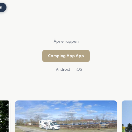
nn
Åpne i appen
Camping App App
Android
iOS