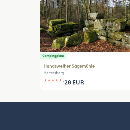
Campingplass
Hundsweiher Sägemühle
Heltersberg
★
★
★
★
★
5
28 EUR