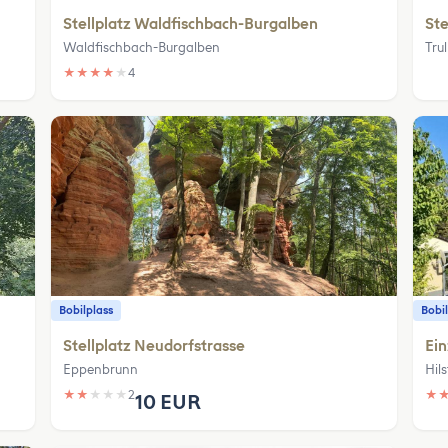
Stellplatz Waldfischbach-Burgalben
Ste
Waldfischbach-Burgalben
Tru
★
★
★
★
★
4
Bobilplass
Bobil
Stellplatz Neudorfstrasse
Ein
Eppenbrunn
Hils
★
★
★
★
★
2
★
10 EUR