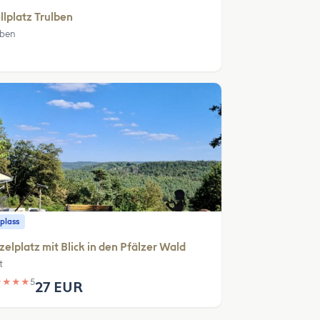
llplatz Trulben
lben
plass
zelplatz mit Blick in den Pfälzer Wald
t
★
★
★
★
5
27 EUR