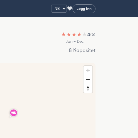
♥
Logg Inn
★
★
★
★
★
4
(5)
Jan – Dec
8 Kapasitet