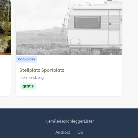
Bobilplass
Stellplatz Sportplatz
Hermersberg
gratis
Hjem
Reiseplanlegger
Lister
Android
iOS