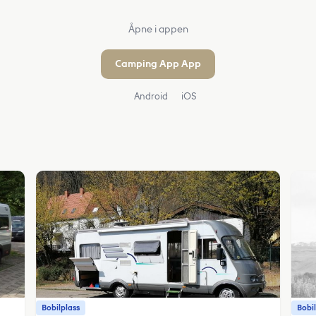
Åpne i appen
Camping App App
Android
iOS
Bobilplass
Bobil