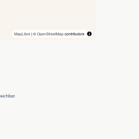
MapLibre
| ©
OpenStreetMap
contributors
eichbar.