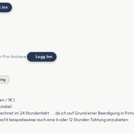
 Inn
or Pro-brukere.
Logg Inn
ring
en / 1€ )
ptabel.
erechnet im 24 Stundentakt . . . da ich auf Grund einer Beerdigung in P
acht beispielsweise auch eine 6 oder 12 Stunden Taktung anzubieten.