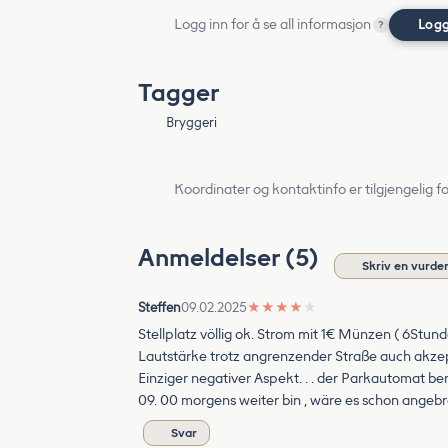
Logg inn for å se all informasjon
Logg
?
Tagger
Bryggeri
Koordinater og kontaktinfo er tilgjengelig f
Anmeldelser (5)
Skriv en vurde
Steffen
09.02.2025
★
★
★
★
★
Stellplatz völlig ok. Strom mit 1€ Münzen ( 6Stund
Lautstärke trotz angrenzender Straße auch akze
Einziger negativer Aspekt. . . der Parkautomat b
09. 00 morgens weiter bin , wäre es schon angebr
Svar