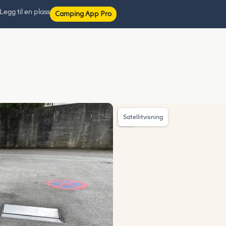
Legg til en plass
Camping App Pro
Satellitvisning