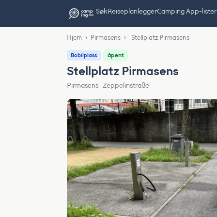
Søk
Reiseplanlegger
Camping App-lister
Hjem
›
Pirmasens
›
Stellplatz Pirmasens
åpent
Bobilplass
Stellplatz Pirmasens
Pirmasens · Zeppelinstraße