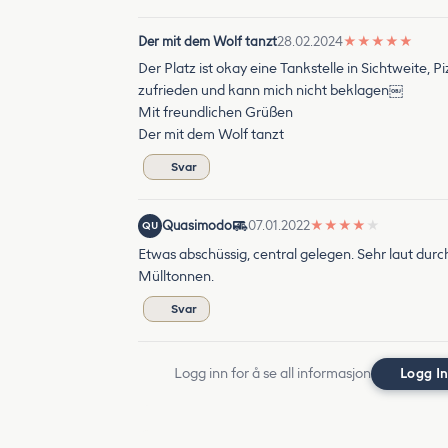
Der mit dem Wolf tanzt
28.02.2024
★
★
★
★
★
Der Platz ist okay eine Tankstelle in Sichtweite, 
zufrieden und kann mich nicht beklagen￼
Mit freundlichen Grüßen
Der mit dem Wolf tanzt
Svar
Quasimodo
07.01.2022
★
★
★
★
★
QU
Etwas abschüssig, central gelegen. Sehr laut dur
Mülltonnen.
Svar
Logg inn for å se all informasjon
Logg I