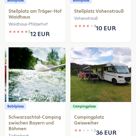
Bobilplass
Bobilplass
Stellplatz am Träger-Hof
Stellplatz Vohenstrauß
Waidhaus
Vohenstrauß
Waidhaus-Pfälzerhof
★
★
★
★
★
4
10 EUR
★
★
★
★
★
5
12 EUR
Bobilplass
Campingplass
Schwarzachtal-Camping
Campingplatz
zwischen Bayern und
Geisweiher
Böhmen
★
★
★
★
★
2
36 EUR
Tiefenbach