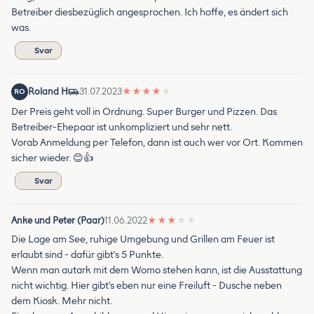
Betreiber diesbezüglich angesprochen. Ich hoffe, es ändert sich
was.
Svar
Roland H
31.07.2023
★
★
★
★
★
RO
Der Preis geht voll in Ordnung. Super Burger und Pizzen. Das
Betreiber-Ehepaar ist unkompliziert und sehr nett.
Vorab Anmeldung per Telefon, dann ist auch wer vor Ort. Kommen
sicher wieder. 😊👍
Svar
Anke und Peter (Paar)
11.06.2022
★
★
★
★
★
Die Lage am See, ruhige Umgebung und Grillen am Feuer ist
erlaubt sind - dafür gibt's 5 Punkte.
Wenn man autark mit dem Womo stehen kann, ist die Ausstattung
nicht wichtig. Hier gibt's eben nur eine Freiluft - Dusche neben
dem Kiosk. Mehr nicht.