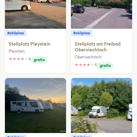
Bobilplass
Bobilplass
Stellplatz Pleystein
Stellplatz am Freibad
Oberviechtach
Pleystein
Oberviechtach
★
★
★
★
★
4
gratis
★
★
★
★
★
4
gratis