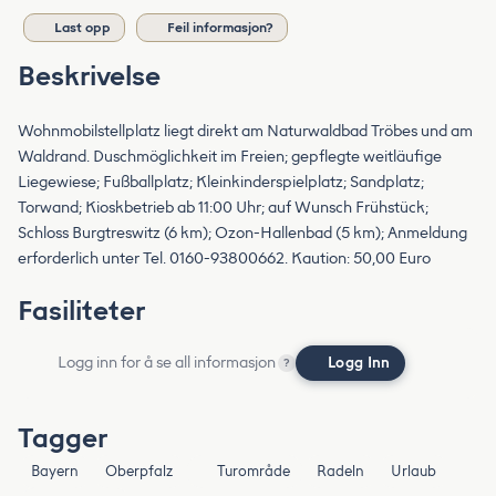
Last opp
Feil informasjon?
Beskrivelse
Wohnmobilstellplatz liegt direkt am Naturwaldbad Tröbes und am
Waldrand. Duschmöglichkeit im Freien; gepflegte weitläufige
Liegewiese; Fußballplatz; Kleinkinderspielplatz; Sandplatz;
Torwand; Kioskbetrieb ab 11:00 Uhr; auf Wunsch Frühstück;
Schloss Burgtreswitz (6 km); Ozon-Hallenbad (5 km); Anmeldung
erforderlich unter Tel. 0160-93800662. Kaution: 50,00 Euro
Fasiliteter
Logg inn for å se all informasjon
Logg Inn
?
Tagger
Bayern
Oberpfalz
Turområde
Radeln
Urlaub