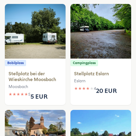
Bobilplass
Campingplass
Stellplatz bei der
Stellplatz Eslarn
Wieskirche Moosbach
Eslarn
Moosbach
★
★
★
★
★
4
20 EUR
★
★
★
★
★
5
5 EUR