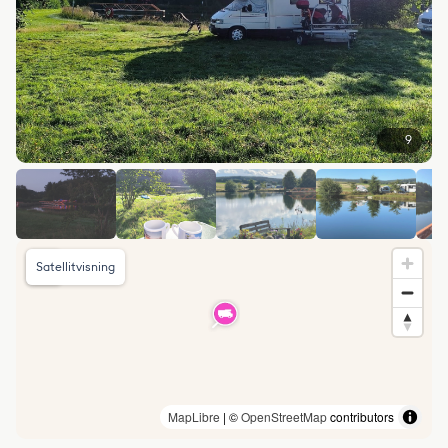
9
Satellitvisning
MapLibre
| ©
OpenStreetMap
contributors