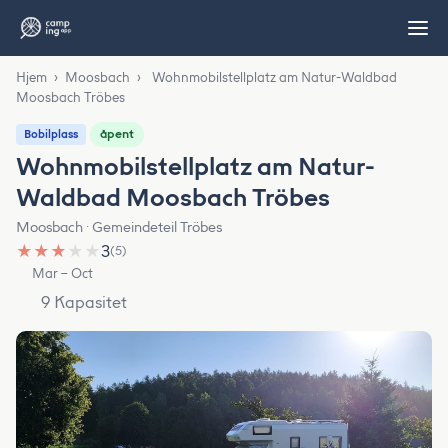
Hjem
›
Moosbach
›
Wohnmobilstellplatz am Natur-Waldbad
Moosbach Tröbes
åpent
Bobilplass
Wohnmobilstellplatz am Natur-
Waldbad Moosbach Tröbes
Moosbach · Gemeindeteil Tröbes
★
★
★
★
★
3
(5)
Mar – Oct
9 Kapasitet