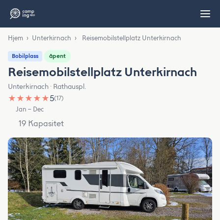
Hjem
›
Unterkirnach
›
Reisemobilstellplatz Unterkirnach
åpent
Bobilplass
Reisemobilstellplatz Unterkirnach
Unterkirnach · Rathauspl.
★
★
★
★
★
5
(17)
Jan – Dec
19 Kapasitet