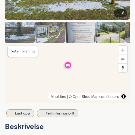
8
Satellitvisning
MapLibre
| ©
OpenStreetMap
contributors
Last opp
Feil informasjon?
Beskrivelse