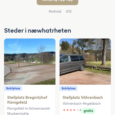
Android
iOS
Steder i næwhatrheten
Bobilplass
Bobilplass
Stellplatz Bregnitzhof
Stellplatz Vöhrenbach
Königsfeld
Vöhrenbach-Angelsbach
Königsfeld im Schwarzwald-
★
★
★
★
★
4
gratis
Muckenmühle