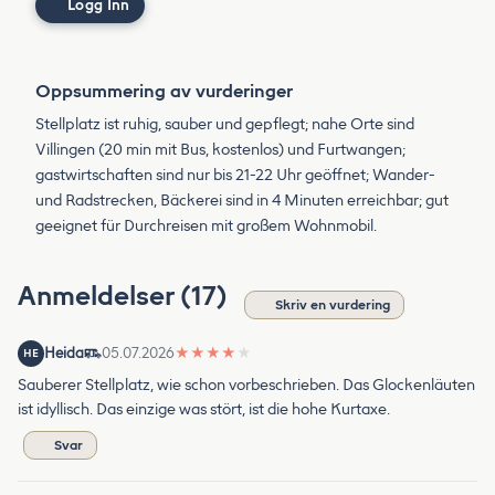
Logg Inn
Oppsummering av vurderinger
Stellplatz ist ruhig, sauber und gepflegt; nahe Orte sind
Villingen (20 min mit Bus, kostenlos) und Furtwangen;
gastwirtschaften sind nur bis 21-22 Uhr geöffnet; Wander-
und Radstrecken, Bäckerei sind in 4 Minuten erreichbar; gut
geeignet für Durchreisen mit großem Wohnmobil.
Anmeldelser (17)
Skriv en vurdering
Heida
05.07.2026
★
★
★
★
★
HE
Sauberer Stellplatz, wie schon vorbeschrieben. Das Glockenläuten
ist idyllisch. Das einzige was stört, ist die hohe Kurtaxe.
Svar