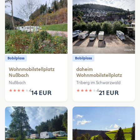
Bobilplass
Bobilplass
Wohnmobilstellplatz
daheim
Nußbach
Wohnmobilstellplatz
Nußbach
Triberg im Schwarzwald
★
★
★
★
★
4
★
★
★
★
★
4
14 EUR
21 EUR