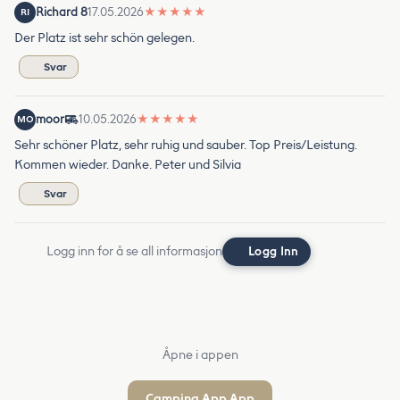
Richard 8
17.05.2026
★
★
★
★
★
RI
Der Platz ist sehr schön gelegen.
Svar
moor
10.05.2026
★
★
★
★
★
MO
Sehr schöner Platz, sehr ruhig und sauber. Top Preis/Leistung.
Kommen wieder. Danke. Peter und Silvia
Svar
Logg inn for å se all informasjon
Logg Inn
Åpne i appen
Camping App App