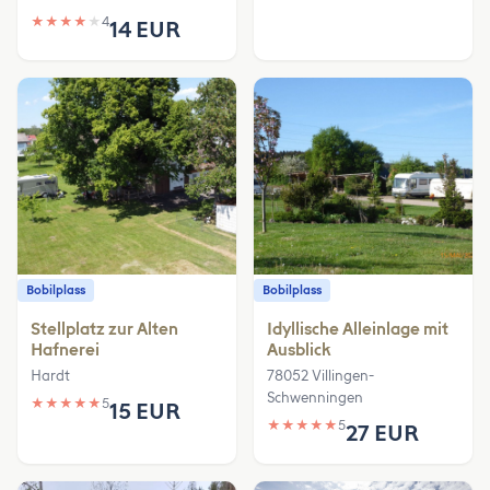
★
★
★
★
★
4
14 EUR
Bobilplass
Bobilplass
Stellplatz zur Alten
Idyllische Alleinlage mit
Hafnerei
Ausblick
Hardt
78052 Villingen-
Schwenningen
★
★
★
★
★
5
15 EUR
★
★
★
★
★
5
27 EUR