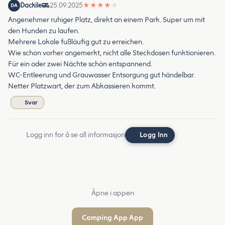
Dackile
25.09.2025
★
★
★
★
★
DA
Angenehmer ruhiger Platz, direkt an einem Park. Super um mit
den Hunden zu laufen.
Mehrere Lokale fußläufig gut zu erreichen.
Wie schon vorher angemerkt, nicht alle Steckdosen funktionieren.
Für ein oder zwei Nächte schön entspannend.
WC-Entleerung und Grauwasser Entsorgung gut händelbar.
Netter Platzwart, der zum Abkassieren kommt.
Svar
Logg inn for å se all informasjon
Logg Inn
Åpne i appen
Camping App App