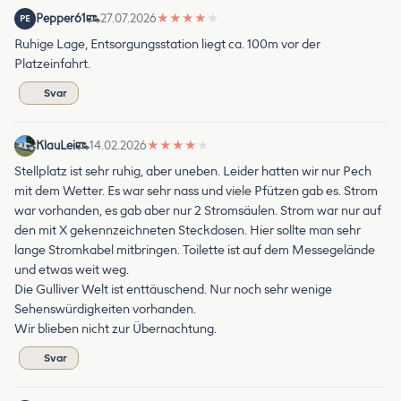
Pepper61
27.07.2026
★
★
★
★
★
PE
Ruhige Lage, Entsorgungsstation liegt ca. 100m vor der
Platzeinfahrt.
Svar
KlauLei
14.02.2026
★
★
★
★
★
Stellplatz ist sehr ruhig, aber uneben. Leider hatten wir nur Pech
mit dem Wetter. Es war sehr nass und viele Pfützen gab es. Strom
war vorhanden, es gab aber nur 2 Stromsäulen. Strom war nur auf
den mit X gekennzeichneten Steckdosen. Hier sollte man sehr
lange Stromkabel mitbringen. Toilette ist auf dem Messegelände
und etwas weit weg.
Die Gulliver Welt ist enttäuschend. Nur noch sehr wenige
Sehenswürdigkeiten vorhanden.
Wir blieben nicht zur Übernachtung.
Svar