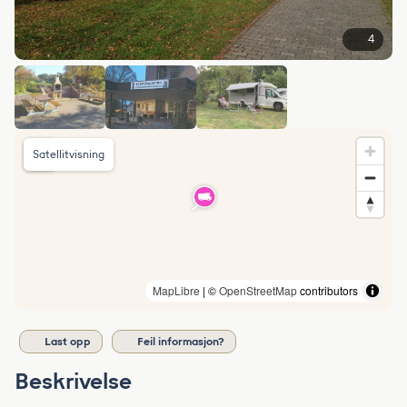
4
Satellitvisning
MapLibre
| ©
OpenStreetMap
contributors
Last opp
Feil informasjon?
Beskrivelse