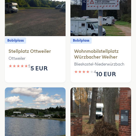
Bobilplass
Bobilplass
Stellplatz Ottweiler
Wohnmobilstellplatz
Würzbacher Weiher
Ottweiler
Blieskastel-Niederwürzbach
★
★
★
★
★
5
5 EUR
★
★
★
★
★
4
10 EUR