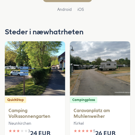
Android
iOS
Steder i næwhatrheten
QuickStop
Campingplass
Camping
Caravanplatz am
Volkssonnengarten
Muhlenweiher
Neunkirchen
Kirkel
★
★
★
★
★
3
★
★
★
★
★
5
24 EUR
26 EUR