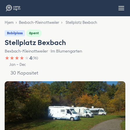
Hjem
›
Bexbach-Kleinottweiler
›
Stellplatz Bexbach
åpent
Bobilplass
Stellplatz Bexbach
Bexbach-Kleinottweiler · Im Blumengarten
★
★
★
★
★
4
(16)
Jan – Dec
30 Kapasitet