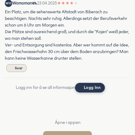
Womoman
23.04.2025
★
★
★
★
★
WO
Ein Platz, um die sehenswerte Altstadt von Biberach zu
besichtigen. Nachts sehr ruhig. Allerdings setzt der Berufsverkehr
schon um 6 Uhr am Morgen ein.
Die Plätze sind ausreichend groß, und durch die "Kojen" weiß jeder,
wo man stehen soll.
Ver- und Entsorgung sind kostenlos. Aber wer kommt auf die Idee,
den Frischwasserhahn 30 cm über dem Boden anzubringen? Man
kann keine Wasserkanne drunter stellen.
Svar
Logg inn for å se all informasjon
Logg Inn
Åpne i appen