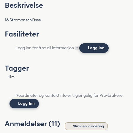
Beskrivelse
16 Stromanschlüsse
Fasiliteter
Logg inn for å se all informasjon
Logg Inn
?
Tagger
11m
Koordinater og kontaktinfo er tilgjengelig for Pro-brukere.
Logg Inn
Anmeldelser (11)
Skriv en vurdering