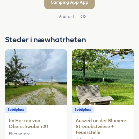
Camping App App
Android
iOS
Steder i næwhatrheten
Bobilplass
Bobilplass
Im Herzen von
Auszeit an der Blumen-
Oberschwaben #1
Streuobstwiese +
Feuerstelle
Eberhardzell