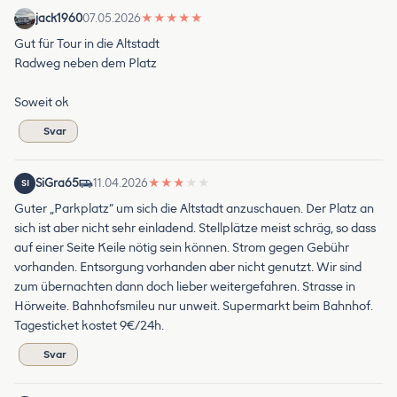
jack1960
07.05.2026
★
★
★
★
★
Gut für Tour in die Altstadt
Radweg neben dem Platz
Soweit ok
Svar
SiGra65
11.04.2026
★
★
★
★
★
SI
Guter „Parkplatz“ um sich die Altstadt anzuschauen. Der Platz an
sich ist aber nicht sehr einladend. Stellplätze meist schräg, so dass
auf einer Seite Keile nötig sein können. Strom gegen Gebühr
vorhanden. Entsorgung vorhanden aber nicht genutzt. Wir sind
zum übernachten dann doch lieber weitergefahren. Strasse in
Hörweite. Bahnhofsmileu nur unweit. Supermarkt beim Bahnhof.
Tagesticket kostet 9€/24h.
Svar