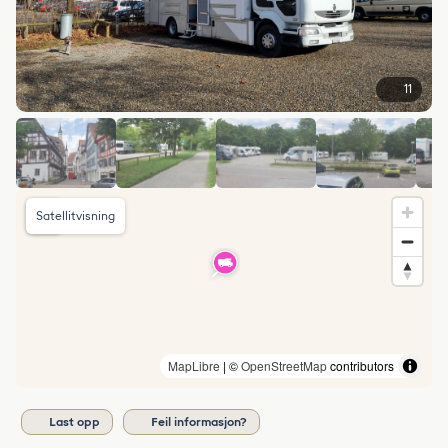
11
Satellitvisning
MapLibre
| ©
OpenStreetMap
contributors
Last opp
Feil informasjon?