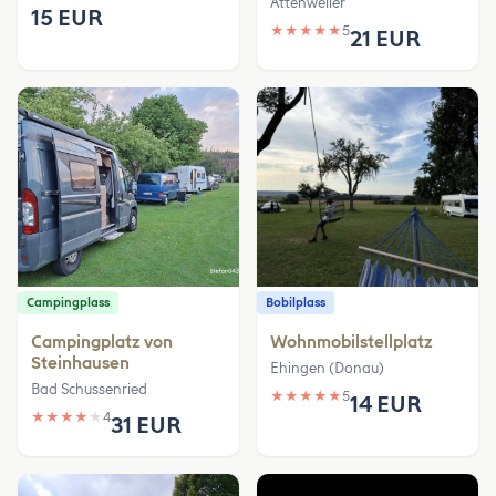
Attenweiler
15 EUR
★
★
★
★
★
5
21 EUR
Campingplass
Bobilplass
Campingplatz von
Wohnmobilstellplatz
Steinhausen
Ehingen (Donau)
Bad Schussenried
★
★
★
★
★
5
14 EUR
★
★
★
★
★
4
31 EUR