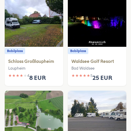
Bobilplass
Bobilplass
Schloss Großlaupheim
Waldsee Golf Resort
Laupheim
Bad Waldsee
★
★
★
★
★
4
★
★
★
★
★
5
8 EUR
25 EUR