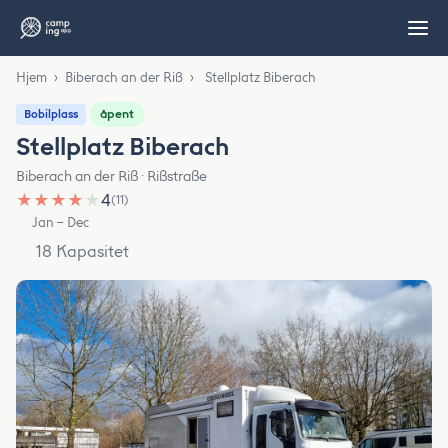
Hjem
›
Biberach an der Riß
›
Stellplatz Biberach
åpent
Bobilplass
Stellplatz Biberach
Biberach an der Riß · Rißstraße
★
★
★
★
★
4
(11)
Jan – Dec
18 Kapasitet