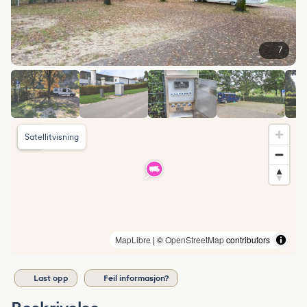
7
Satellitvisning
MapLibre
| ©
OpenStreetMap
contributors
Last opp
Feil informasjon?