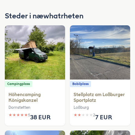
Steder i næwhatrheten
Campingplass
Bobilplass
Höhencamping
Stellplatz am Loßburger
Königskanzel
Sportplatz
Dornstetten
Loßburg
★
★
★
★
★
5
★
★
★
★
★
2
38 EUR
7 EUR