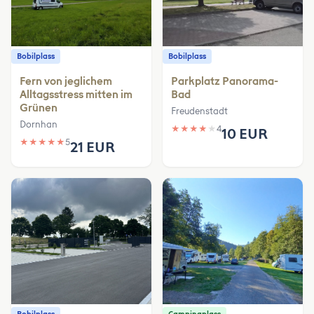
Bobilplass
Bobilplass
Fern von jeglichem
Parkplatz Panorama-
Alltagsstress mitten im
Bad
Grünen
Freudenstadt
Dornhan
★
★
★
★
★
4
10 EUR
★
★
★
★
★
5
21 EUR