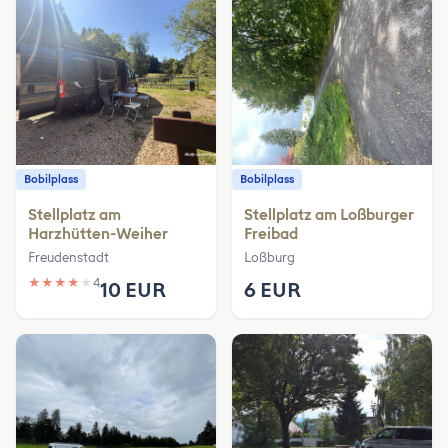
Bobilplass
Bobilplass
Stellplatz am
Stellplatz am Loßburger
Harzhütten-Weiher
Freibad
Freudenstadt
Loßburg
★
★
★
★
★
4
10 EUR
6 EUR