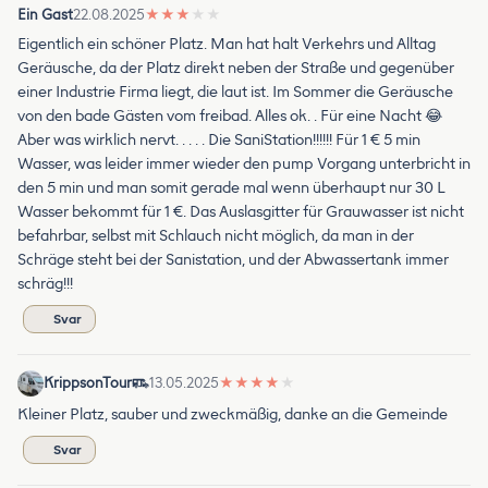
Ein Gast
22.08.2025
★
★
★
★
★
Eigentlich ein schöner Platz. Man hat halt Verkehrs und Alltag
Geräusche, da der Platz direkt neben der Straße und gegenüber
einer Industrie Firma liegt, die laut ist. Im Sommer die Geräusche
von den bade Gästen vom freibad. Alles ok. . Für eine Nacht 😂
Aber was wirklich nervt. . . . . Die SaniStation!!!!!! Für 1 € 5 min
Wasser, was leider immer wieder den pump Vorgang unterbricht in
den 5 min und man somit gerade mal wenn überhaupt nur 30 L
Wasser bekommt für 1 €. Das Auslasgitter für Grauwasser ist nicht
befahrbar, selbst mit Schlauch nicht möglich, da man in der
Schräge steht bei der Sanistation, und der Abwassertank immer
schräg!!!
Svar
KrippsonTour
13.05.2025
★
★
★
★
★
Kleiner Platz, sauber und zweckmäßig, danke an die Gemeinde
Svar