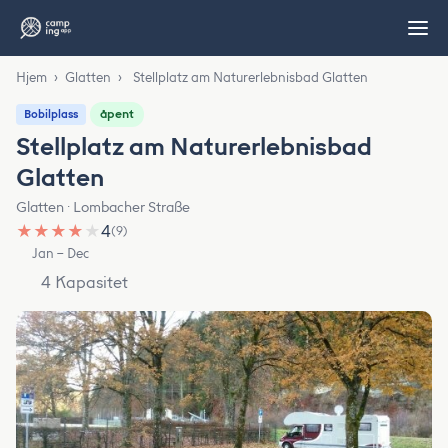
Hjem
›
Glatten
›
Stellplatz am Naturerlebnisbad Glatten
åpent
Bobilplass
Stellplatz am Naturerlebnisbad
Glatten
Glatten · Lombacher Straße
★
★
★
★
★
4
(9)
Jan – Dec
4 Kapasitet