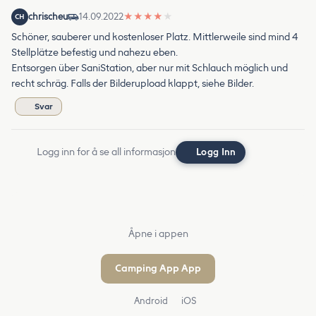
chrischeu
14.09.2022
★
★
★
★
★
CH
Schöner, sauberer und kostenloser Platz. Mittlerweile sind mind 4
Stellplätze befestig und nahezu eben.
Entsorgen über SaniStation, aber nur mit Schlauch möglich und
recht schräg. Falls der Bilderupload klappt, siehe Bilder.
Svar
Logg inn for å se all informasjon
Logg Inn
Åpne i appen
Camping App App
Android
iOS