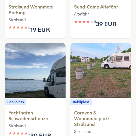
Stralsund Wohnmobil
Sund-Camp Altefähr
Parking
Altefähr
Stralsund
★
★
★
★
★
4
39 EUR
★
★
★
★
★
5
19 EUR
Bobilplass
Bobilplass
Yachthafen
Caravan &
Schwedenschanze
Wohnmobilplatz
Stralsund
Stralsund
Stralsund
★
★
★
★
★
5
30 EUR