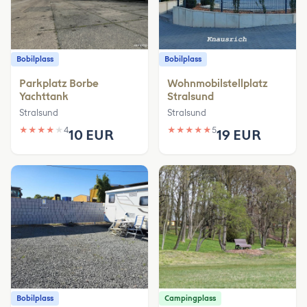
Bobilplass
Bobilplass
Parkplatz Borbe
Wohnmobilstellplatz
Yachttank
Stralsund
Stralsund
Stralsund
★
★
★
★
★
4
★
★
★
★
★
5
10 EUR
19 EUR
Bobilplass
Campingplass