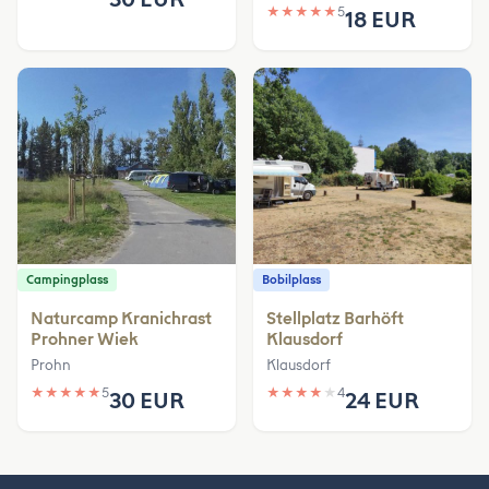
★
★
★
★
★
5
18 EUR
Campingplass
Bobilplass
Naturcamp Kranichrast
Stellplatz Barhöft
Prohner Wiek
Klausdorf
Prohn
Klausdorf
★
★
★
★
★
5
★
★
★
★
★
4
30 EUR
24 EUR