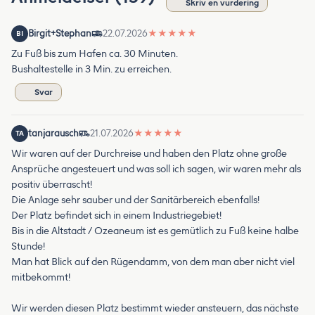
Skriv en vurdering
Birgit+Stephan
22.07.2026
★
★
★
★
★
BI
Zu Fuß bis zum Hafen ca. 30 Minuten.
Bushaltestelle in 3 Min. zu erreichen.
Svar
tanjarausch
21.07.2026
★
★
★
★
★
TA
Wir waren auf der Durchreise und haben den Platz ohne große
Ansprüche angesteuert und was soll ich sagen, wir waren mehr als
positiv überrascht!
Die Anlage sehr sauber und der Sanitärbereich ebenfalls!
Der Platz befindet sich in einem Industriegebiet!
Bis in die Altstadt / Ozeaneum ist es gemütlich zu Fuß keine halbe
Stunde!
Man hat Blick auf den Rügendamm, von dem man aber nicht viel
mitbekommt!
Wir werden diesen Platz bestimmt wieder ansteuern, das nächste