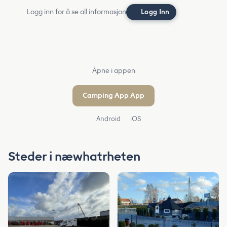
Logg inn for å se all informasjon
Logg Inn
Åpne i appen
Camping App App
Android
iOS
Steder i næwhatrheten