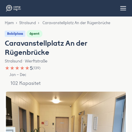
Hjem
›
Stralsund
›
Caravanstellplatz An der Rügenbrücke
åpent
Bobilplass
Caravanstellplatz An der
Rügenbrücke
Stralsund · Werftstraße
★
★
★
★
★
5
(139)
Jan – Dec
102 Kapasitet