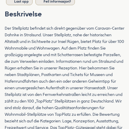
Last opp
Feil informasjon?
Beskrivelse
Der Stellplatz befindet sich direkt gegenüber vom Caravan-Center
Dahnke in Stralsund. Unser Stellplatz, nahe der historischen
Altstadt und in Sichtweite zur Insel Rügen, bietet Platz für über 100
Wohnmobile und Wohnwagen. Auf dem Platz finden Sie
großzügig angelegte und mit Schotterrasen befestigte Parzellen,
die zum Verweilen einladen. Informationen rund um Stralsund und
Rügen erhalten Sie in unserer Rezeption. Hier bekommen Sie
neben Stadtplänen, Postkarten und Tickets für Museen und
Hafenrundfahrten auch den ein oder anderen Geheimtipp für
einen unvergesslichen Aufenthalt in unserer Hansestadt. Unser
Stellplatz ist von den Fernverkehrsstraßen leicht zu erreichen und
zählt zu den 100 „TopPlatz“ Stellplätzen in ganz Deutschland. Wir
sind stolz darauf, die hohen Qualitätsanforderungen für
Wohnmobil-Stellplätze von TopPlatz zu erfüllen. Die Bewertung
bezieht sich auf die Kategorien: Lage, Konzeption, Ausstattung,
Freizeitwert und Service. Das TopPlatz-Gütesiegel steht dabei für