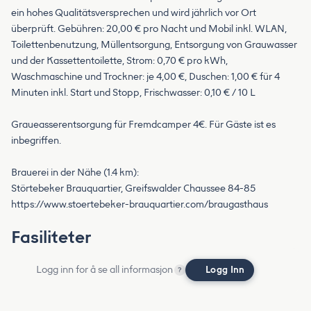
ein hohes Qualitätsversprechen und wird jährlich vor Ort
überprüft. Gebühren: 20,00 € pro Nacht und Mobil inkl. WLAN,
Toilettenbenutzung, Müllentsorgung, Entsorgung von Grauwasser
und der Kassettentoilette, Strom: 0,70 € pro kWh,
Waschmaschine und Trockner: je 4,00 €, Duschen: 1,00 € für 4
Minuten inkl. Start und Stopp, Frischwasser: 0,10 € / 10 L
Graueasserentsorgung für Fremdcamper 4€. Für Gäste ist es
inbegriffen.
Brauerei in der Nähe (1.4 km):
Störtebeker Brauquartier, Greifswalder Chaussee 84-85
https://www.stoertebeker-brauquartier.com/braugasthaus
Fasiliteter
Logg inn for å se all informasjon
Logg Inn
?