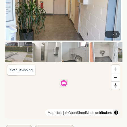
20
Satellitvisning
MapLibre
| ©
OpenStreetMap
contributors