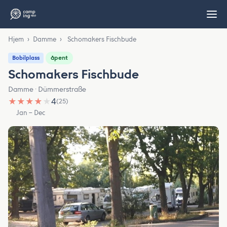
Hjem
›
Damme
›
Schomakers Fischbude
åpent
Bobilplass
Schomakers Fischbude
Damme · Dümmerstraße
★
★
★
★
★
4
(25)
Jan – Dec