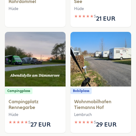
Rohrdommel
See
Hüde
Hüde
★
★
★
★
★
5
21 EUR
Campingplass
Bobilplass
Campingplatz
Wohnmobilhafen
Rennegarbe
Tiemanns Hof
Hüde
Lembruch
★
★
★
★
★
5
★
★
★
★
★
5
27 EUR
29 EUR