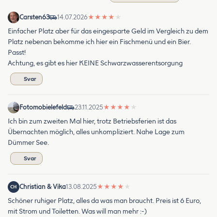
Carsten63
14.07.2026
★
★
★
★
★
Einfacher Platz aber für das eingesparte Geld im Vergleich zu dem
Platz nebenan bekomme ich hier ein Fischmenü und ein Bier.
Passt!
Achtung, es gibt es hier KEINE Schwarzwasserentsorgung
Svar
Fotomobielefeld
23.11.2025
★
★
★
★
★
Ich bin zum zweiten Mal hier, trotz Betriebsferien ist das
Übernachten möglich, alles unkompliziert. Nahe Lage zum
Dümmer See.
Svar
Christian & Vika
13.08.2025
★
★
★
★
★
CH
Schöner ruhiger Platz, alles da was man braucht. Preis ist 6 Euro,
mit Strom und Toiletten. Was will man mehr :-)