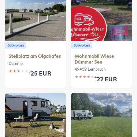
Bobilplass
Bobilplass
Stellplatz am Olgahafen
Wohnmobil Wiese
Dümmer See
Damme
49459 Lembruch
★
★
★
★
★
3
25 EUR
★
★
★
★
★
4
22 EUR