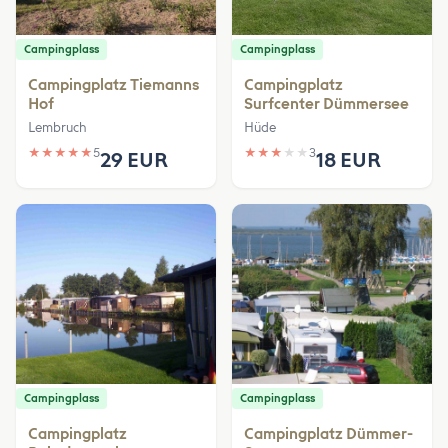
Campingplass
Campingplass
Campingplatz Tiemanns
Campingplatz
Hof
Surfcenter Dümmersee
Lembruch
Hüde
★
★
★
★
★
5
★
★
★
★
★
3
29 EUR
18 EUR
Campingplass
Campingplass
Campingplatz
Campingplatz Dümmer-