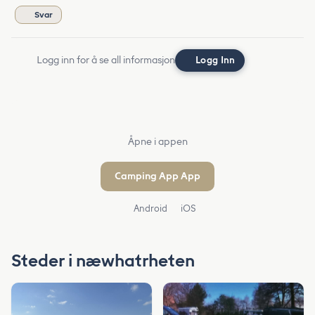
Svar
Logg inn for å se all informasjon
Logg Inn
Åpne i appen
Camping App App
Android
iOS
Steder i næwhatrheten