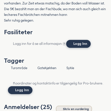
vorhanden. Zur Zeit etwas matschig, da der Boden voll Wasser ist.
Die 5€ bezahlt man an der Fischbude, wo man sich auch gleich ein
leckeres Fischbrötchen mitnehmen kann
Sehr ruhig gelegen.
Fasiliteter
Logg inn for å se all informasjon
Logg Inn
?
Tagger
Turområde
Gatekjøkken
Sykle
Koordinater og kontaktinfo er tilgjengelig for Pro-brukere.
Logg Inn
Anmeldelser (25)
Skriv en vurdering