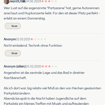
JeanDLX
14.06.2024
★
★
★
★
★
Wer Lust auf die sogenannte "Partyszene" hat, gerne Autorennen
anschaut und Hupkonzerte liebt: Für den ist dieser Platz perfekt -
erlebt an einem Donnerstag.
Svar
Anonym
02.03.2021
★
★
★
★
★
Nicht einladend. Technik ohne Funktion.
Svar
Anonym (allein)
25.02.2020
★
★
★
★
★
Angenehm ist die zentrale Lage und das Bad in direkter
Nachbarschaft.
Als ich dort war, lag relativ viel Müll an den von Hecken gesäumten
Parkplatzrändern.
Abends bis spät in die Nacht haben Jugendliche auf dem
Parkplatz ein kleines Treffen mit Musik und aufheulenden