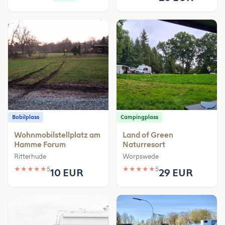
Bobilplass
Campingplass
Wohnmobilstellplatz am
Land of Green
Hamme Forum
Naturresort
Ritterhude
Worpswede
★
★
★
★
★
5
★
★
★
★
★
5
10 EUR
29 EUR