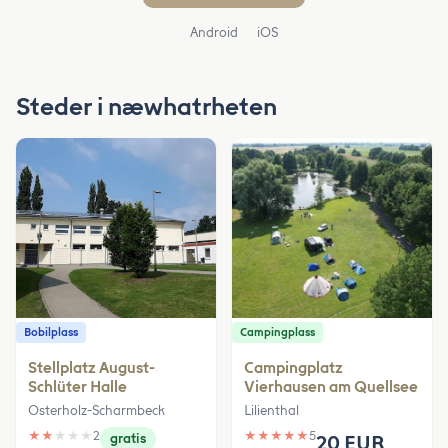
Android
iOS
Steder i næwhatrheten
Bobilplass
Campingplass
Stellplatz August-
Campingplatz
Schlüter Halle
Vierhausen am Quellsee
Osterholz-Scharmbeck
Lilienthal
★
★
★
★
★
2
★
★
★
★
★
5
gratis
20 EUR