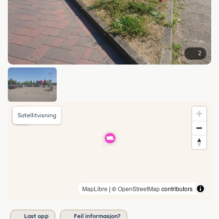
2
Satellitvisning
MapLibre
| ©
OpenStreetMap
contributors
Last opp
Feil informasjon?