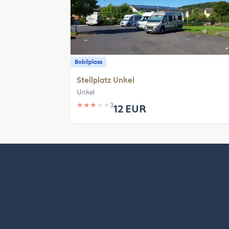
Bobilplass
Stellplatz Unkel
Unkel
★
★
★
★
★
3
12 EUR