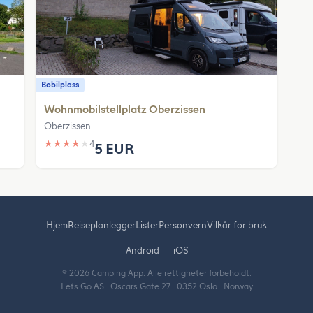
Bobilplass
Wohnmobilstellplatz Oberzissen
Oberzissen
★
★
★
★
★
4
5 EUR
Hjem
Reiseplanlegger
Lister
Personvern
Vilkår for bruk
Android
iOS
© 2026 Camping App. Alle rettigheter forbeholdt.
Lets Go AS · Oscars Gate 27 · 0352 Oslo · Norway