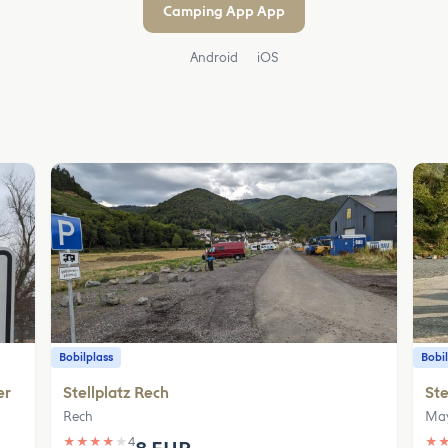
Camping App App
Android
iOS
Bobilplass
Bobil
er
Stellplatz Rech
Ste
Rech
Ma
★
★
★
★
★
4
★