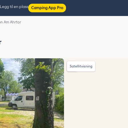
Legg til en plass
Camping App Pro
en Am Ahrtor
r
Satellitvisning