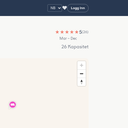
♥
Logg Inn
★
★
★
★
★
5
(26)
Mar – Dec
26 Kapasitet