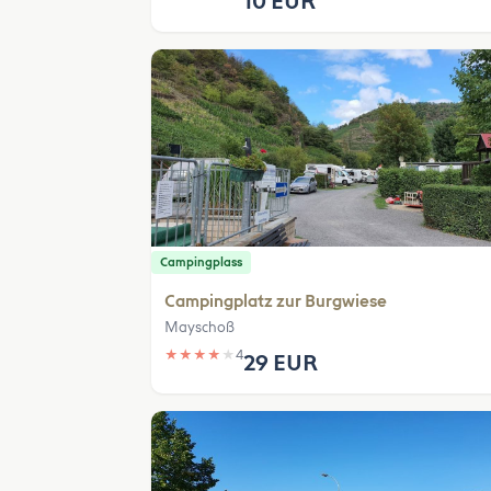
10 EUR
Campingplass
Campingplatz zur Burgwiese
Mayschoß
★
★
★
★
★
4
29 EUR