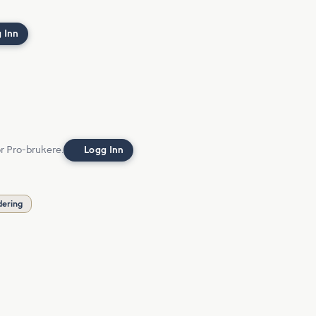
 Inn
or Pro-brukere.
Logg Inn
dering