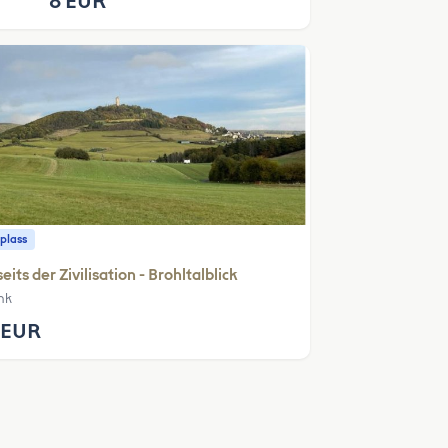
8 EUR
plass
eits der Zivilisation - Brohltalblick
nk
 EUR