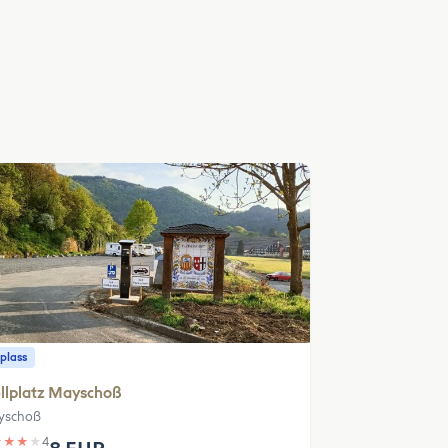
plass
llplatz Mayschoß
yschoß
★
★
★
★
4