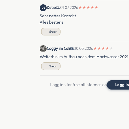
Detie
01.07.2026
★
★
★
★
★
DE
Sehr netter Kontakt
Alles bestens
Svar
Coggy im Cali
10.05.2026
★
★
★
★
★
Weiterhin im Aufbau nach dem Hochwasser 2021. 
Svar
Logg inn for å se all informasjon
Logg I