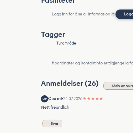
Fasiliteter
Logg inn for å se all informasjon
Logg
?
Tagger
Turområde
Koordinater og kontaktinfo er tilgjengelig f
Anmeldelser (26)
Skriv en vur
Opa mik
24.07.2026
★
★
★
★
★
OP
Nett freundlich
Svar