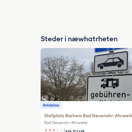
Steder i næwhatrheten
Bobilplass
Stellplatz Bachem Bad Neuenahr-Ahrweil
Bad Neuenahr-Ahrweiler
★
★
★
★
★
3