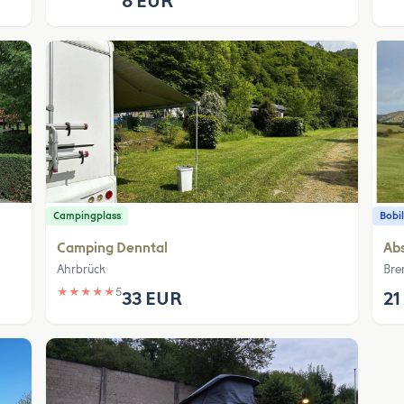
8 EUR
Campingplass
Bobil
Camping Denntal
Abs
Ahrbrück
Bre
★
★
★
★
★
5
33 EUR
21