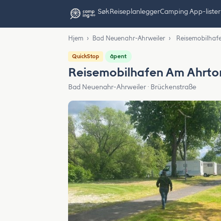
Søk
Reiseplanlegger
Camping App-lister
Hjem
›
Bad Neuenahr-Ahrweiler
›
Reisemobilhaf
åpent
QuickStop
Reisemobilhafen Am Ahrto
Bad Neuenahr-Ahrweiler · Brückenstraße