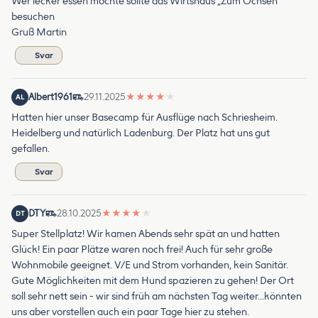
Wer lecker essen möchte sollte das Wirtshaus „Zum Ochsen“
besuchen
Gruß Martin
Svar
Albert1961
29.11.2025
★
★
★
★
★
AL
Hatten hier unser Basecamp für Ausflüge nach Schriesheim.
Heidelberg und natürlich Ladenburg. Der Platz hat uns gut
gefallen.
Svar
DTY
28.10.2025
★
★
★
★
★
DT
Super Stellplatz! Wir kamen Abends sehr spät an und hatten
Glück! Ein paar Plätze waren noch frei! Auch für sehr große
Wohnmobile geeignet. V/E und Strom vorhanden, kein Sanitär.
Gute Möglichkeiten mit dem Hund spazieren zu gehen! Der Ort
soll sehr nett sein - wir sind früh am nächsten Tag weiter…könnten
uns aber vorstellen auch ein paar Tage hier zu stehen.