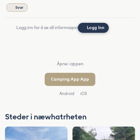
Svar
Logg inn for å se all informasjon
Logg Inn
Åpne i appen
Camping App App
Android
iOS
Steder i næwhatrheten