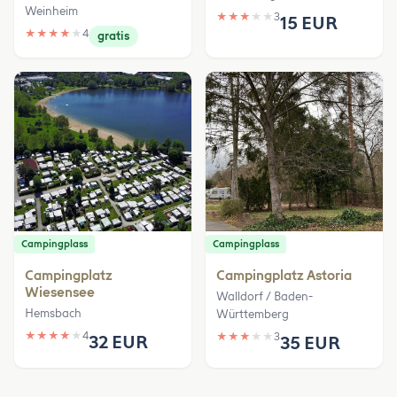
Weinheim
★
★
★
★
★
3
15 EUR
★
★
★
★
★
4
gratis
Campingplass
Campingplass
Campingplatz
Campingplatz Astoria
Wiesensee
Walldorf / Baden-
Hemsbach
Württemberg
★
★
★
★
★
4
★
★
★
★
★
3
32 EUR
35 EUR