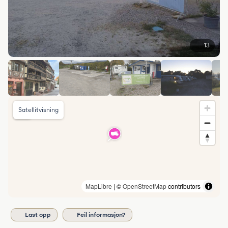
13
Satellitvisning
MapLibre
| ©
OpenStreetMap
contributors
Last opp
Feil informasjon?