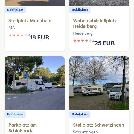
Bobilplass
Bobilplass
Stellplatz Mannheim
Wohnmobilstellplatz
Heidelberg
MA
Heidelberg
★
★
★
★
★
4
18 EUR
★
★
★
★
★
4
25 EUR
Bobilplass
Bobilplass
Parkplatz am
Stellplatz Schwetzingen
Schloßpark
Schwetzingen