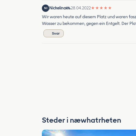
Nickelina
28.04.2022
★
★
★
★
★
NI
Wir waren heute auf diesem Platz und waren faszin
Wasser zu bekommen, gegen ein Entgelt. Der Platz
Svar
Steder i næwhatrheten