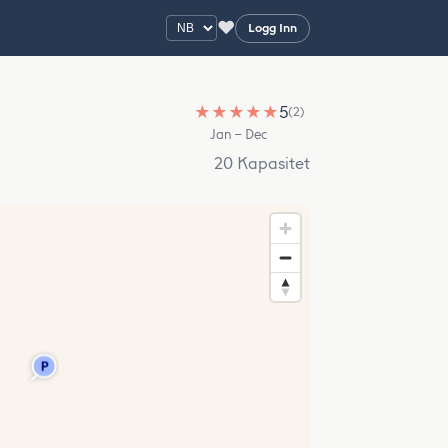
♥
Logg Inn
★
★
★
★
★
5
(2)
Jan – Dec
20 Kapasitet