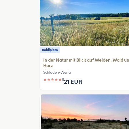
Bobilplass
In der Natur mit Blick auf Weiden, Wald u
Harz
Schladen-Werla
★
★
★
★
★
5
21 EUR