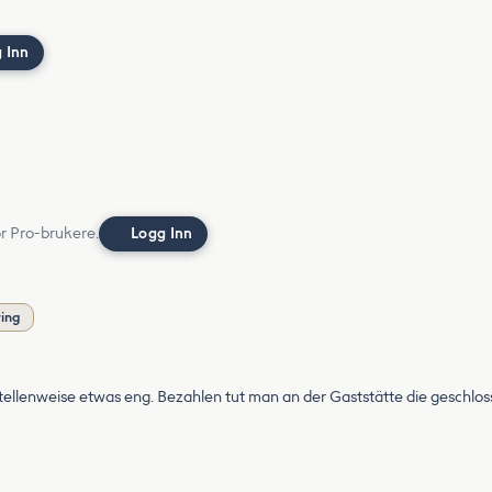
 Inn
or Pro-brukere.
Logg Inn
ring
stellenweise etwas eng. Bezahlen tut man an der Gaststätte die geschlosse