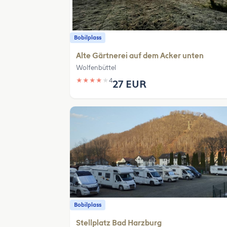
Bobilplass
Alte Gärtnerei auf dem Acker unten
Wolfenbüttel
★
★
★
★
★
4
27 EUR
Bobilplass
Stellplatz Bad Harzburg