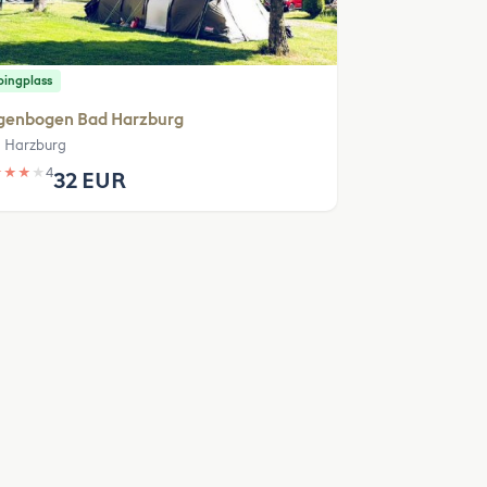
ingplass
genbogen Bad Harzburg
 Harzburg
★
★
★
★
4
32 EUR