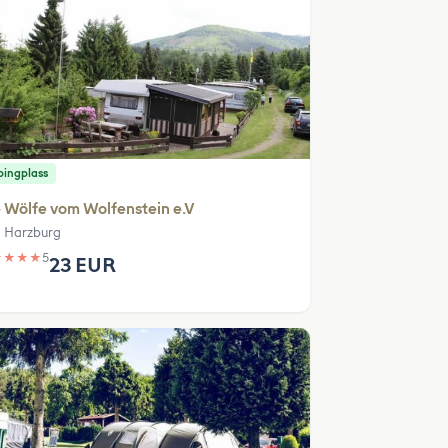
ingplass
 Wölfe vom Wolfenstein e.V
 Harzburg
★
★
★
★
5
23 EUR