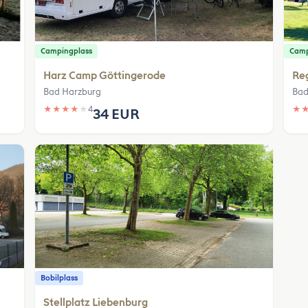
Campingplass
Camp
Harz Camp Göttingerode
Re
Bad Harzburg
Bad
★
★
★
★
★
4
★
34 EUR
Bobilplass
Stellplatz Liebenburg