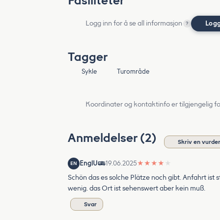
Fasiliteter
Logg inn for å se all informasjon
Logg
?
Tagger
Sykle
Turområde
Koordinater og kontaktinfo er tilgjengelig f
Anmeldelser (2)
Skriv en vurde
EnglU
19.06.2025
★
★
★
★
★
EN
Schön das es solche Plätze noch gibt. Anfahrt ist 
wenig. das Ort ist sehenswert aber kein muß.
Svar