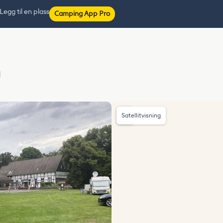
Legg til en plass
Camping App Pro
g
Satellitvisning