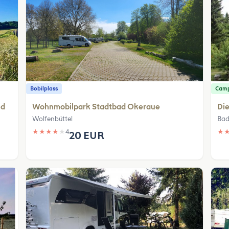
Bobilplass
Camp
nd
Wohnmobilpark Stadtbad Okeraue
Die
Wolfenbüttel
Bad
★
★
★
★
★
4
★
20 EUR