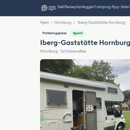
Søk
Reiseplanlegger
Camping App-lister
Hjem
›
Hornburg
›
Iberg-Gaststätte Hornburg
åpent
Parkeringsplass
Iberg-Gaststätte Hornbur
Hornburg · Schützenallee