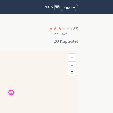
♥
Logg Inn
★
★
★
★
★
3
(10)
Jan – Dec
20 Kapasitet