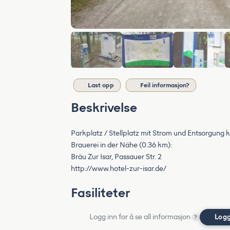
Last opp
Feil informasjon?
Beskrivelse
Parkplatz / Stellplatz mit Strom und Entsorgung
Brauerei in der Nähe (0.36 km):
Bräu Zur Isar, Passauer Str. 2
http://www.hotel-zur-isar.de/
Fasiliteter
Logg inn for å se all informasjon
Logg
?