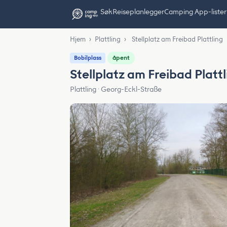
Søk
Reiseplanlegger
Camping App-lister
Hjem
›
Plattling
›
Stellplatz am Freibad Plattling
åpent
Bobilplass
Stellplatz am Freibad Plattl
Plattling · Georg-Eckl-Straße