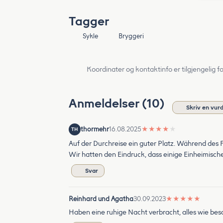
Tagger
Sykle
Bryggeri
Koordinater og kontaktinfo er tilgjengelig f
Anmeldelser (10)
Skriv en vur
thormehr
16.08.2025
★
★
★
★
★
TH
Auf der Durchreise ein guter Platz. Während des F
Wir hatten den Eindruck, dass einige Einheimisch
Svar
Reinhard und Agatha
30.09.2023
★
★
★
★
★
Haben eine ruhige Nacht verbracht, alles wie be