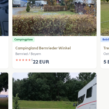
Campingplass
Bobil
Campingland Bernrieder Winkel
Tre
Bernried / Bayern
Ost
★
★
★
★
★
5
22 EUR
5 