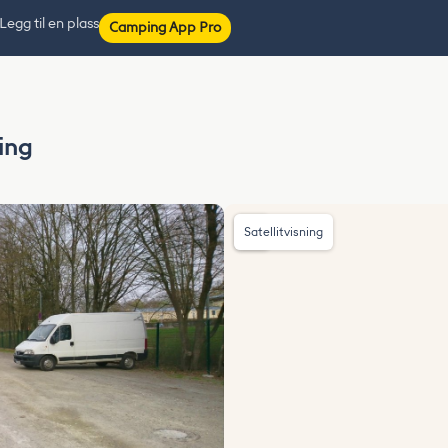
Legg til en plass
Camping App Pro
ing
Satellitvisning