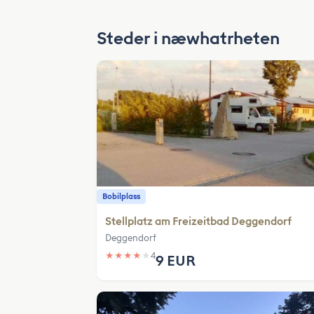
Steder i næwhatrheten
Bobilplass
Stellplatz am Freizeitbad Deggendorf
Deggendorf
★
★
★
★
★
4
9 EUR