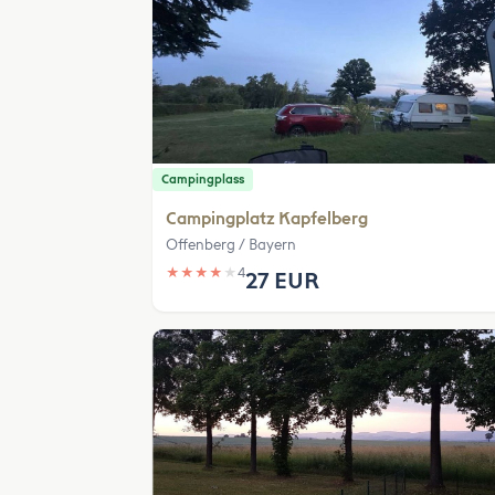
Campingplass
Campingplatz Kapfelberg
Offenberg / Bayern
★
★
★
★
★
4
27 EUR