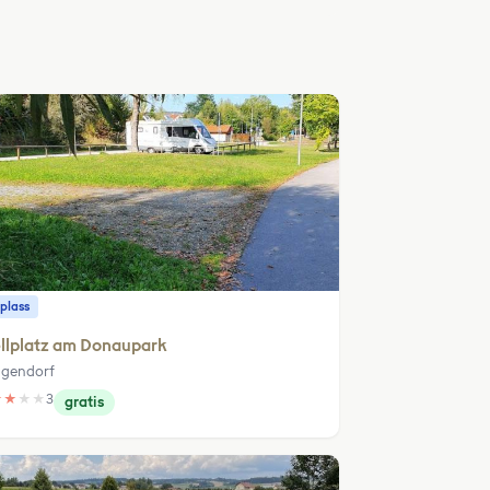
plass
llplatz am Donaupark
gendorf
★
★
★
★
3
gratis