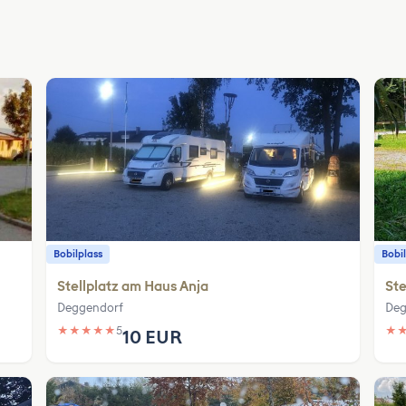
Bobilplass
Bobil
Stellplatz am Haus Anja
Ste
Deggendorf
Deg
★
★
★
★
★
5
★
10 EUR