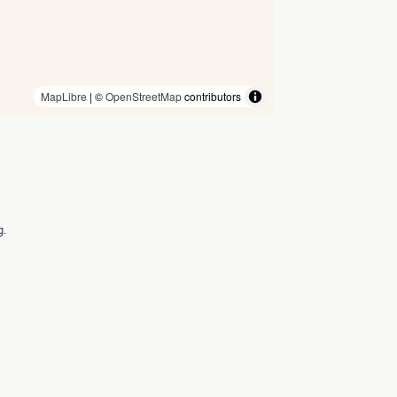
MapLibre
| ©
OpenStreetMap
contributors
g.