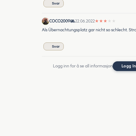
Svar
COCO2009
22.06.2022
★
★
★
★
★
Als Übernachtungsplatz gar nicht so schlecht. Str
Svar
Logg inn for å se all informasjon
Logg I