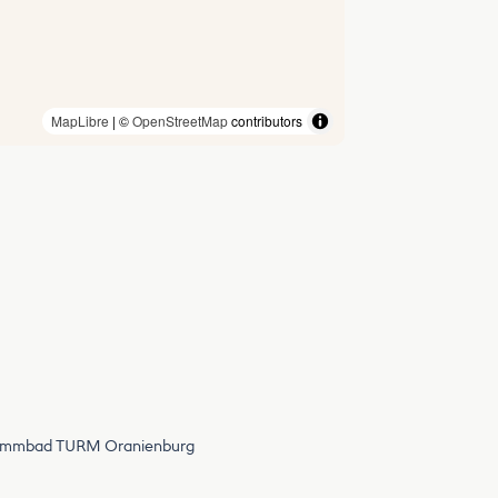
MapLibre
| ©
OpenStreetMap
contributors
chwimmbad TURM Oranienburg