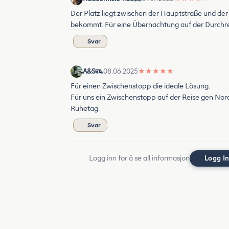
Der Platz liegt zwischen der Hauptstraße und der 
bekommt. Für eine Übernachtung auf der Durchr
Svar
A&S
08.06.2025
★
★
★
★
★
Für einen Zwischenstopp die ideale Lösung.
Für uns ein Zwischenstopp auf der Reise gen No
Ruhetag.
Svar
Logg inn for å se all informasjon
Logg I