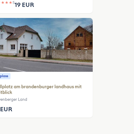
★
★
★
★
5
19 EUR
plass
llplatz am brandenburger landhaus mit
tblick
enberger Land
 EUR