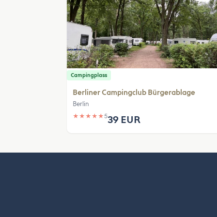
Campingplass
Berliner Campingclub Bürgerablage
Berlin
★
★
★
★
★
5
39 EUR