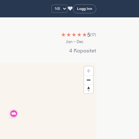
♥
Logg Inn
★
★
★
★
★
5
(17)
Jan – Dec
4 Kapasitet