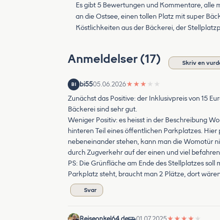
Es gibt 5 Bewertungen und Kommentare, alle mi
an die Ostsee, einen tollen Platz mit super Bäck
Köstlichkeiten aus der Bäckerei, der Stellplatzp
Anmeldelser (17)
Skriv en vurd
bi55
05.06.2026
★
★
★
★
★
BI
Zunächst das Positive: der Inklusivpreis von 15 E
Bäckerei sind sehr gut.
Weniger Positiv: es heisst in der Beschreibung Wo
hinteren Teil eines öffentlichen Parkplatzes. Hi
nebeneinander stehen, kann man die Womotür nicht 
durch Zugverkehr auf der einen und viel befahren
PS: Die Grünfläche am Ende des Stellplatzes soll
Parkplatz steht, braucht man 2 Plätze, dort wären
Svar
Reiseonkel64.de
01.07.2025
★
★
★
★
★