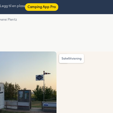
Legg til en plass
Camping App Pro
kerei Plentz
Satellitvisning