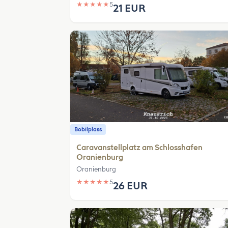
★
★
★
★
★
5
21 EUR
Bobilplass
Caravanstellplatz am Schlosshafen
Oranienburg
Oranienburg
★
★
★
★
★
5
26 EUR