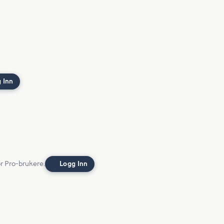
 Inn
or Pro-brukere.
Logg Inn