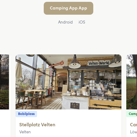
Camping App App
Android
iOS
Bobilplass
Camp
Stellplatz Velten
Cam
Velten
Löw