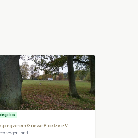
ingplass
pingverein Grosse Ploetze e.V.
enberger Land