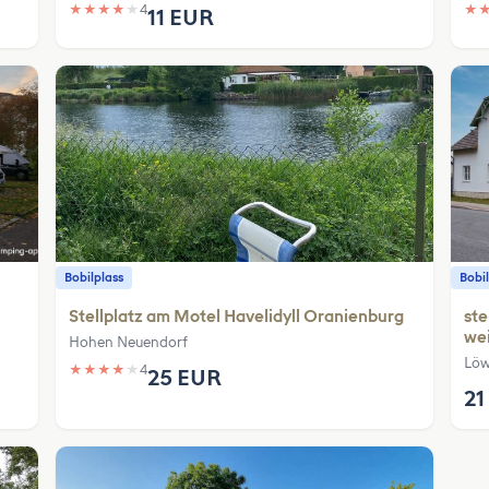
★
★
★
★
★
4
★
11 EUR
Bobilplass
Bobil
Stellplatz am Motel Havelidyll Oranienburg
ste
wei
Hohen Neuendorf
Löw
★
★
★
★
★
4
25 EUR
21