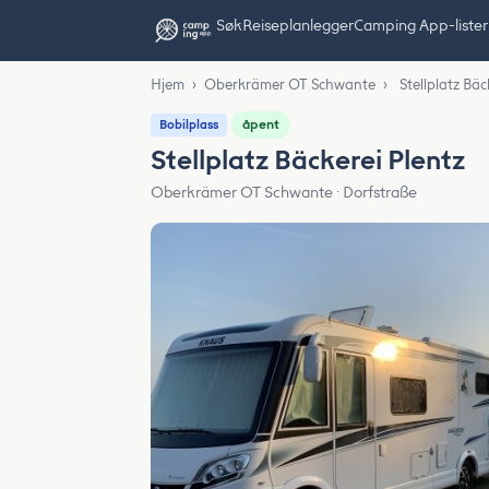
Søk
Reiseplanlegger
Camping App-lister
Hjem
›
Oberkrämer OT Schwante
›
Stellplatz Bäc
åpent
Bobilplass
Stellplatz Bäckerei Plentz
Oberkrämer OT Schwante · Dorfstraße