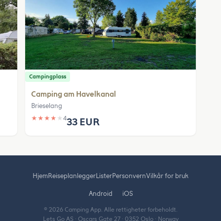
Campingplass
Camping am Havelkanal
Brieselang
★
★
★
★
★
4
33 EUR
Hjem
Reiseplanlegger
Lister
Personvern
Vilkår for bruk
Android
iOS
© 2026 Camping App. Alle rettigheter forbeholdt.
Lets Go AS · Oscars Gate 27 · 0352 Oslo · Norway