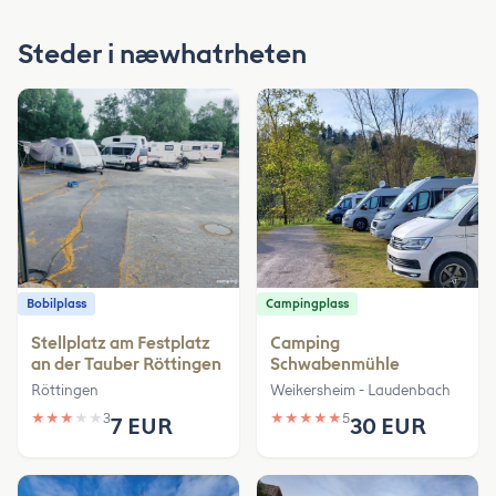
Steder i næwhatrheten
Bobilplass
Campingplass
Stellplatz am Festplatz
Camping
an der Tauber Röttingen
Schwabenmühle
Röttingen
Weikersheim - Laudenbach
★
★
★
★
★
3
★
★
★
★
★
5
7 EUR
30 EUR