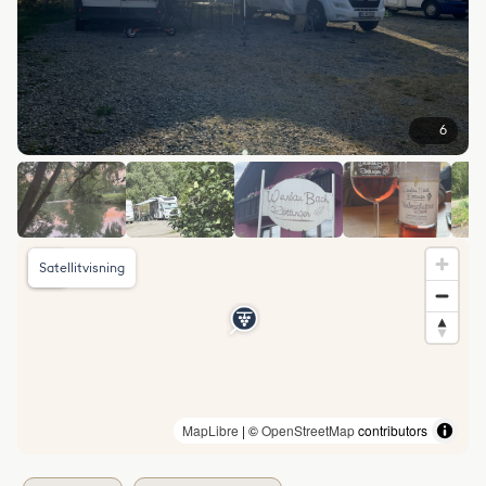
6
Satellitvisning
MapLibre
| ©
OpenStreetMap
contributors