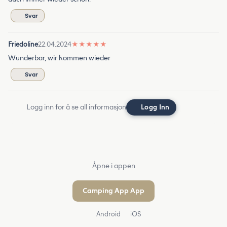
Svar
Friedoline
22.04.2024
★
★
★
★
★
Wunderbar, wir kommen wieder
Svar
Logg inn for å se all informasjon
Logg Inn
Åpne i appen
Camping App App
Android
iOS