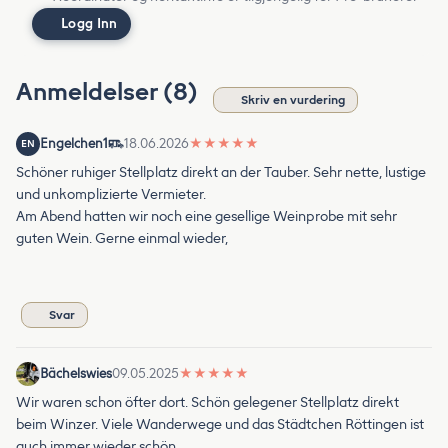
Logg Inn
Anmeldelser (8)
Skriv en vurdering
Engelchen1
18.06.2026
★
★
★
★
★
EN
Schöner ruhiger Stellplatz direkt an der Tauber. Sehr nette, lustige
und unkomplizierte Vermieter.
Am Abend hatten wir noch eine gesellige Weinprobe mit sehr
guten Wein. Gerne einmal wieder,
Svar
Bächelswies
09.05.2025
★
★
★
★
★
Wir waren schon öfter dort. Schön gelegener Stellplatz direkt
beim Winzer. Viele Wanderwege und das Städtchen Röttingen ist
auch immer wieder schön.