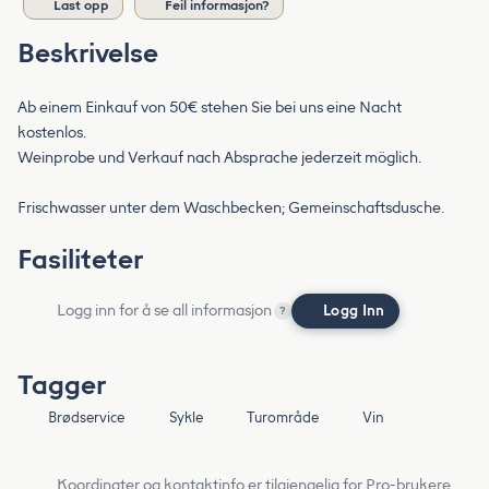
Last opp
Feil informasjon?
Beskrivelse
Ab einem Einkauf von 50€ stehen Sie bei uns eine Nacht
kostenlos.
Weinprobe und Verkauf nach Absprache jederzeit möglich.
Frischwasser unter dem Waschbecken; Gemeinschaftsdusche.
Fasiliteter
Logg inn for å se all informasjon
Logg Inn
?
Tagger
Brødservice
Sykle
Turområde
Vin
Koordinater og kontaktinfo er tilgjengelig for Pro-brukere.