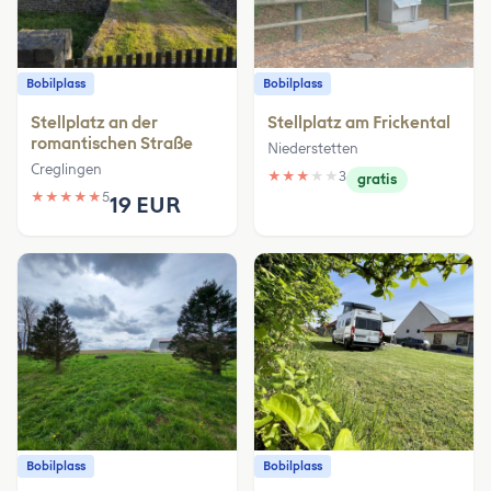
Bobilplass
Bobilplass
Stellplatz an der
Stellplatz am Frickental
romantischen Straße
Niederstetten
Creglingen
★
★
★
★
★
3
gratis
★
★
★
★
★
5
19 EUR
Bobilplass
Bobilplass