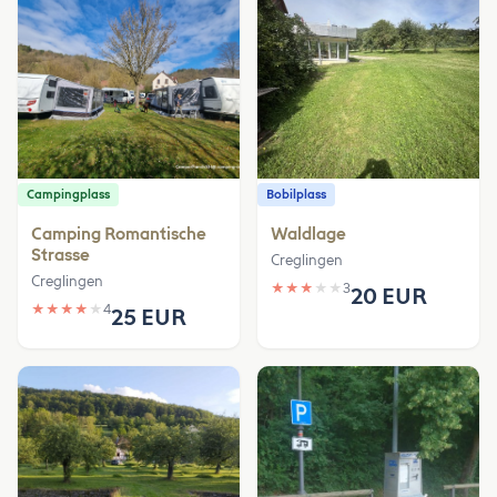
Campingplass
Bobilplass
Camping Romantische
Waldlage
Strasse
Creglingen
Creglingen
★
★
★
★
★
3
20 EUR
★
★
★
★
★
4
25 EUR