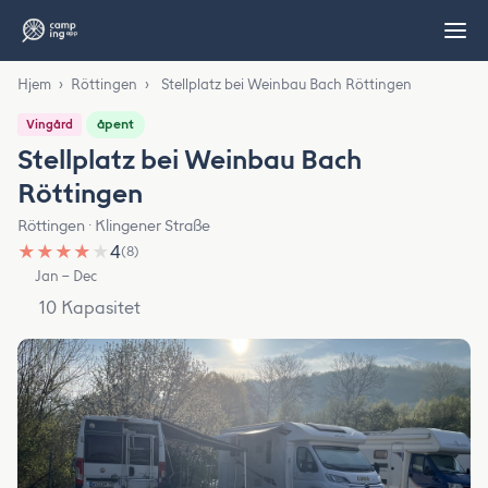
Hjem
›
Röttingen
›
Stellplatz bei Weinbau Bach Röttingen
åpent
Vingård
Stellplatz bei Weinbau Bach
Röttingen
Röttingen · Klingener Straße
★
★
★
★
★
4
(8)
Jan – Dec
10 Kapasitet