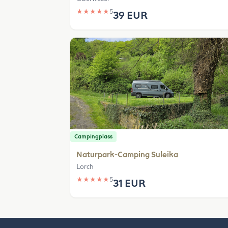
★
★
★
★
★
5
39 EUR
Campingplass
Naturpark-Camping Suleika
Lorch
★
★
★
★
★
5
31 EUR