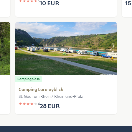
★
★
★
★
★
5
10 EUR
15
Campingplass
Camping Loreleyblick
St. Goar am Rhein / Rheinland-Pfalz
★
★
★
★
★
4
28 EUR