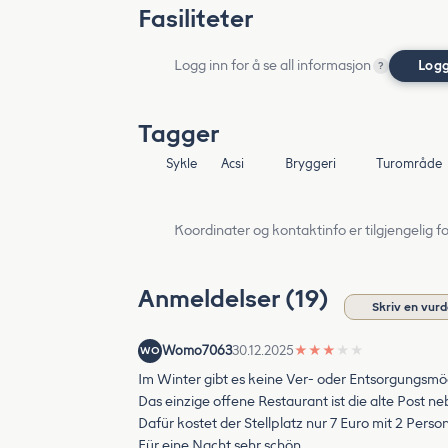
Fasiliteter
Logg inn for å se all informasjon
Logg
?
Tagger
Sykle
Acsi
Bryggeri
Turområde
Koordinater og kontaktinfo er tilgjengelig f
Anmeldelser (19)
Skriv en vurd
Womo7063
30.12.2025
★
★
★
★
★
WO
Im Winter gibt es keine Ver- oder Entsorgungsmögl
Das einzige offene Restaurant ist die alte Post ne
Dafür kostet der Stellplatz nur 7 Euro mit 2 Perso
Für eine Nacht sehr schön. . .