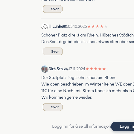
Svar
H.Lunke
05.10.2025
★
★
★
★
★
Schöner Platz direkt am Rhein. Hübsches Städt
Das Sanitärgebäude ist schon etwas älter aber sa
Svar
Dirk Sch.
17.11.2024
★
★
★
★
★
Der Stellplatz liegt sehr schön am Rhein.
Wie oben beschrieben im Winter keine V/E aber 
11€ für eine Nacht mit Strom finde ich mehr als i
Wir kommen gerne wieder.
Svar
Logg inn for å se all informasjon
Logg I