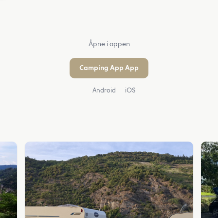
Åpne i appen
Camping App App
Android
iOS