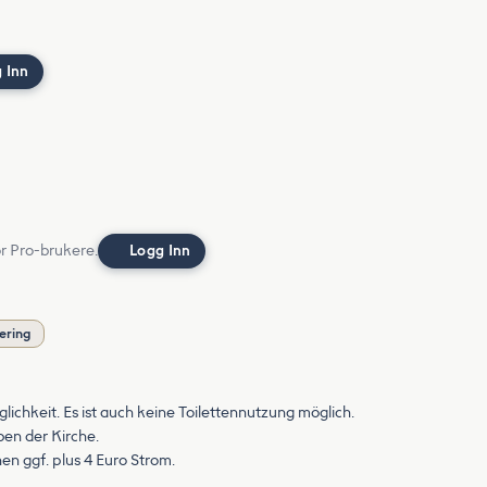
 Inn
or Pro-brukere.
Logg Inn
ering
ichkeit. Es ist auch keine Toilettennutzung möglich.
ben der Kirche.
nen ggf. plus 4 Euro Strom.