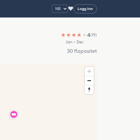
♥
Logg Inn
★
★
★
★
★
4
(19)
Jan – Dec
30 Kapasitet