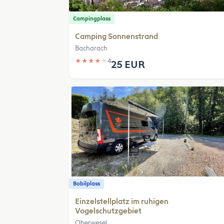
Campingplass
Camping Sonnenstrand
Bacharach
★
★
★
★
★
4
25 EUR
Bobilplass
Einzelstellplatz im ruhigen
Vogelschutzgebiet
Oberwesel