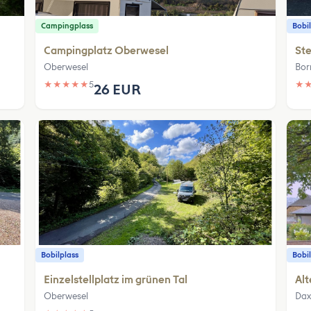
Campingplass
Bobil
Campingplatz Oberwesel
Ste
Oberwesel
Bor
★
★
★
★
★
5
★
26 EUR
Bobilplass
Bobil
Einzelstellplatz im grünen Tal
Alt
Oberwesel
Dax