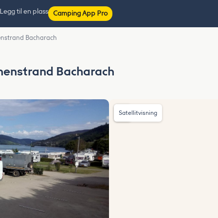
Legg til en plass
Camping App Pro
enstrand Bacharach
nenstrand Bacharach
Satellitvisning