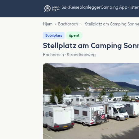
Søk
Reiseplanlegger
Camping App-lister
Hjem
›
Bacharach
›
Stellplatz am Camping Sonn
åpent
Bobilplass
Stellplatz am Camping Son
Bacharach · Strandbadweg