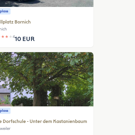
plass
llplatz Bornich
nich
★
★
★
★
4
10 EUR
plass
e Dorfschule - Unter dem Kastanienbaum
weiler