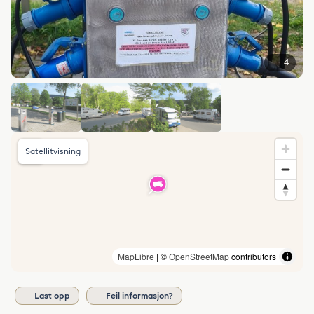
4
Satellitvisning
MapLibre
| ©
OpenStreetMap
contributors
Last opp
Feil informasjon?