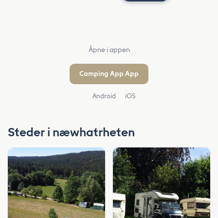
Åpne i appen
Camping App App
Android
iOS
Steder i næwhatrheten