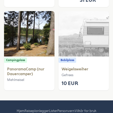
Campingplass
Bobilplass
PanoramaCamp (nur
Weigelsweiher
Dauercamper)
Gefrees
Mehlmeisel
10 EUR
Hjem
Reiseplanlegger
Lister
Personvern
Vilkår for bruk