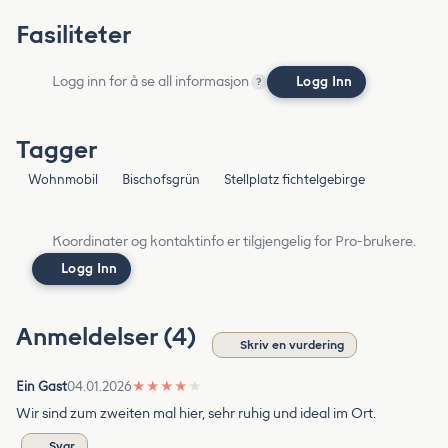
Fasiliteter
Logg inn for å se all informasjon
Logg Inn
?
Tagger
Wohnmobil
Bischofsgrün
Stellplatz fichtelgebirge
Koordinater og kontaktinfo er tilgjengelig for Pro-brukere.
Logg Inn
Anmeldelser (4)
Skriv en vurdering
Ein Gast
04.01.2026
★
★
★
★
★
Wir sind zum zweiten mal hier, sehr ruhig und ideal im Ort.
Svar