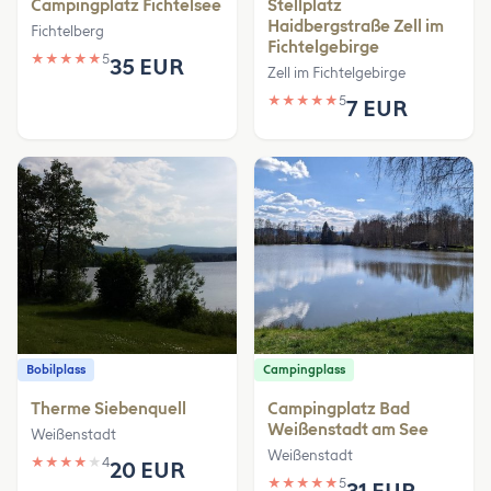
Campingplatz Fichtelsee
Stellplatz
Haidbergstraße Zell im
Fichtelberg
Fichtelgebirge
★
★
★
★
★
5
35 EUR
Zell im Fichtelgebirge
★
★
★
★
★
5
7 EUR
Bobilplass
Campingplass
Therme Siebenquell
Campingplatz Bad
Weißenstadt am See
Weißenstadt
Weißenstadt
★
★
★
★
★
4
20 EUR
★
★
★
★
★
5
31 EUR