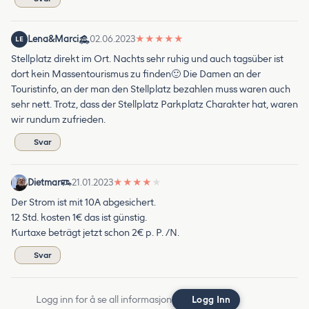
Lena&Marci
02.06.2023
★
★
★
★
★
LE
Stellplatz direkt im Ort. Nachts sehr ruhig und auch tagsüber ist
dort kein Massentourismus zu finden🙂 Die Damen an der
Touristinfo, an der man den Stellplatz bezahlen muss waren auch
sehr nett. Trotz, dass der Stellplatz Parkplatz Charakter hat, waren
wir rundum zufrieden.
Svar
Dietmar
21.01.2023
★
★
★
★
★
Der Strom ist mit 10A abgesichert.
12 Std. kosten 1€ das ist günstig.
Kurtaxe beträgt jetzt schon 2€ p. P. /N.
Svar
Logg inn for å se all informasjon
Logg Inn