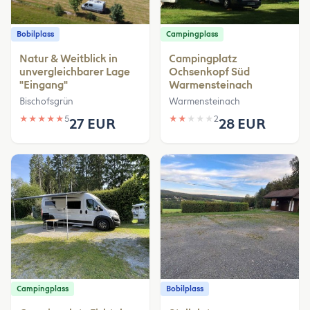
Bobilplass
Campingplass
Natur & Weitblick in
Campingplatz
unvergleichbarer Lage
Ochsenkopf Süd
"Eingang"
Warmensteinach
Bischofsgrün
Warmensteinach
★
★
★
★
★
5
★
★
★
★
★
2
27 EUR
28 EUR
Campingplass
Bobilplass