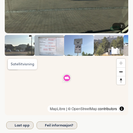
7
Satellitvisning
MapLibre
| ©
OpenStreetMap
contributors
Last opp
Feil informasjon?