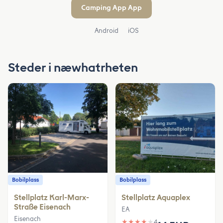
Camping App App
Android
iOS
Steder i næwhatrheten
Bobilplass
Bobilplass
Stellplatz Karl-Marx-
Stellplatz Aquaplex
Straße Eisenach
EA
Eisenach
★
★
★
★
★
4