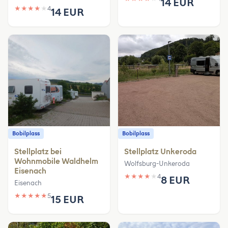
14 EUR
★
★
★
★
★
4
14 EUR
Bobilplass
Bobilplass
Stellplatz bei
Stellplatz Unkeroda
Wohnmobile Waldhelm
Wolfsburg-Unkeroda
Eisenach
★
★
★
★
★
4
8 EUR
Eisenach
★
★
★
★
★
5
15 EUR