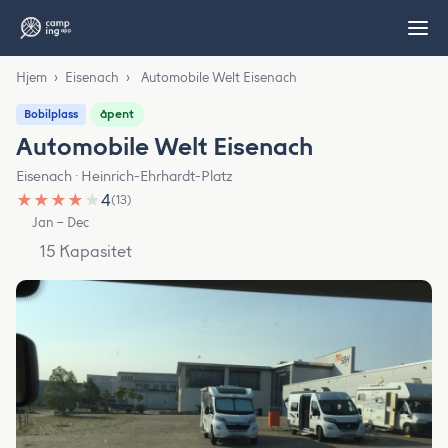
Hjem
›
Eisenach
›
Automobile Welt Eisenach
åpent
Bobilplass
Automobile Welt Eisenach
Eisenach · Heinrich-Ehrhardt-Platz
★
★
★
★
★
4
(13)
Jan – Dec
15 Kapasitet