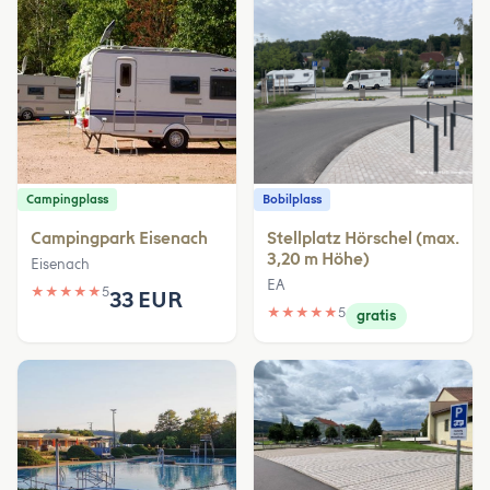
Campingplass
Bobilplass
Campingpark Eisenach
Stellplatz Hörschel (max.
3,20 m Höhe)
Eisenach
EA
★
★
★
★
★
5
33 EUR
★
★
★
★
★
5
gratis