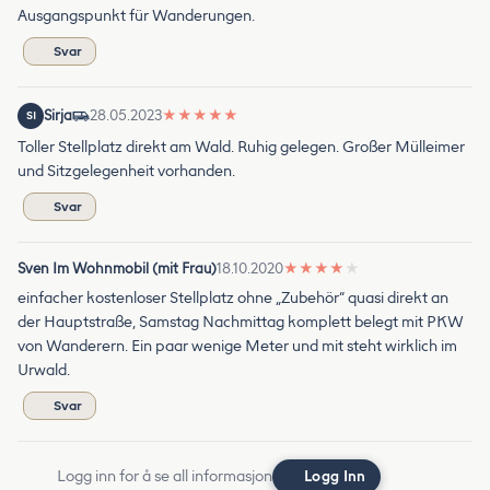
Ausgangspunkt für Wanderungen.
Svar
Sirja
28.05.2023
★
★
★
★
★
SI
Toller Stellplatz direkt am Wald. Ruhig gelegen. Großer Mülleimer
und Sitzgelegenheit vorhanden.
Svar
Sven Im Wohnmobil (mit Frau)
18.10.2020
★
★
★
★
★
einfacher kostenloser Stellplatz ohne „Zubehör“ quasi direkt an
der Hauptstraße, Samstag Nachmittag komplett belegt mit PKW
von Wanderern. Ein paar wenige Meter und mit steht wirklich im
Urwald.
Svar
Logg inn for å se all informasjon
Logg Inn