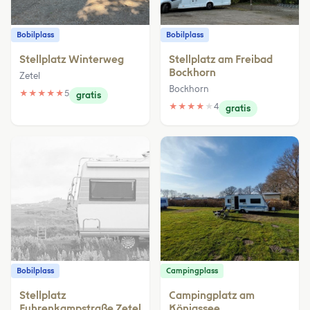
Bobilplass
Bobilplass
Stellplatz Winterweg
Stellplatz am Freibad
Bockhorn
Zetel
Bockhorn
★
★
★
★
★
5
gratis
★
★
★
★
★
4
gratis
Bobilplass
Campingplass
Stellplatz
Campingplatz am
Fuhrenkampstraße Zetel
Königssee