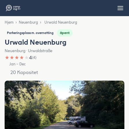
Hjem
›
Neuenburg
›
Urwald Neuenburg
åpent
Parkeringsplass m. overnatting
Urwald Neuenburg
Neuenburg · Urwaldstraße
★
★
★
★
★
4
(4)
Jan – Dec
20 Kapasitet