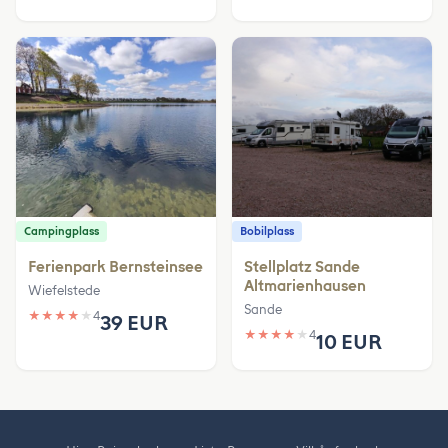
Campingplass
Bobilplass
Ferienpark Bernsteinsee
Stellplatz Sande
Altmarienhausen
Wiefelstede
Sande
★
★
★
★
★
4
39 EUR
★
★
★
★
★
4
10 EUR