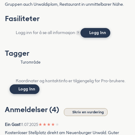
Gruppen auch Urwaldiplom, Restaurant in unmittelbarer Nähe.
Fasiliteter
Logg inn for å se all informasjon
Logg Inn
?
Tagger
Turområde
Koordinater og kontaktinfo er tilgjengelig for Pro-brukere.
Logg Inn
Anmeldelser (4)
Skriv en vurdering
Ein Gast
11.07.2025
★
★
★
★
★
Kostenloser Stellplatz direkt am Neuenburger Urwald. Guter