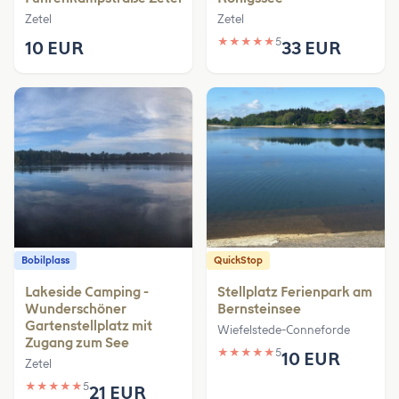
Zetel
Zetel
★
★
★
★
★
5
10 EUR
33 EUR
Bobilplass
QuickStop
Lakeside Camping -
Stellplatz Ferienpark am
Wunderschöner
Bernsteinsee
Gartenstellplatz mit
Wiefelstede-Conneforde
Zugang zum See
★
★
★
★
★
5
10 EUR
Zetel
★
★
★
★
★
5
21 EUR