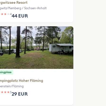
gwitzsee Resort
gwitz/Kemberg / Sachsen-Anhalt
★
★
★
★
4
44 EUR
ingplass
mpingplatz Hoher Fläming
enstein/Fläming
★
★
★
★
5
29 EUR