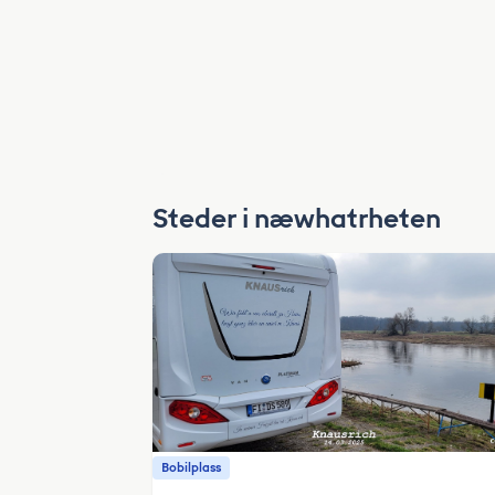
Steder i næwhatrheten
Bobilplass