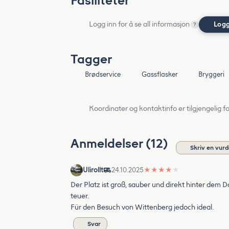
Fasiliteter
Logg inn for å se all informasjon
Logg
?
Tagger
Brødservice
Gassflasker
Bryggeri
Koordinater og kontaktinfo er tilgjengelig f
Anmeldelser (12)
Skriv en vurd
Ulirollt
24.10.2025
★
★
★
★
★
Der Platz ist groß, sauber und direkt hinter dem 
teuer.
Für den Besuch von Wittenberg jedoch ideal.
Svar