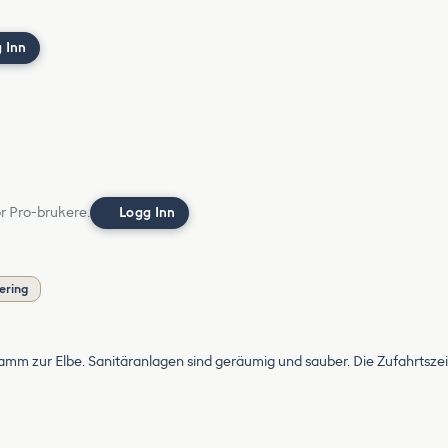
 Inn
or Pro-brukere.
Logg Inn
ering
Damm zur Elbe. Sanitäranlagen sind geräumig und sauber. Die Zufahrtszeit