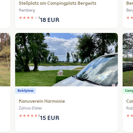
Stellplatz am Campingplatz Bergwitz
Ber
Kemberg
Ber
★
★
★
★
★
4
★
18 EUR
Bobilplass
Camp
Kanuverein Harmonie
Ca
Zahna-Elster
Rab
★
★
★
★
★
5
★
15 EUR