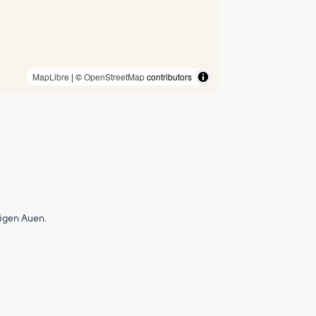
MapLibre
| ©
OpenStreetMap
contributors
figen Auen.