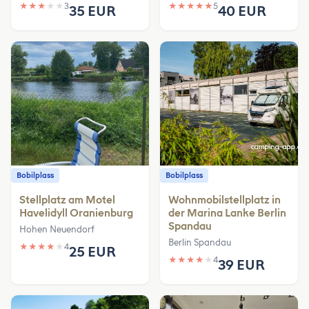
★
★
★
★
★
3
★
★
★
★
★
5
35 EUR
40 EUR
Bobilplass
Bobilplass
Stellplatz am Motel
Wohnmobilstellplatz in
Havelidyll Oranienburg
der Marina Lanke Berlin
Spandau
Hohen Neuendorf
Berlin Spandau
★
★
★
★
★
4
25 EUR
★
★
★
★
★
4
39 EUR