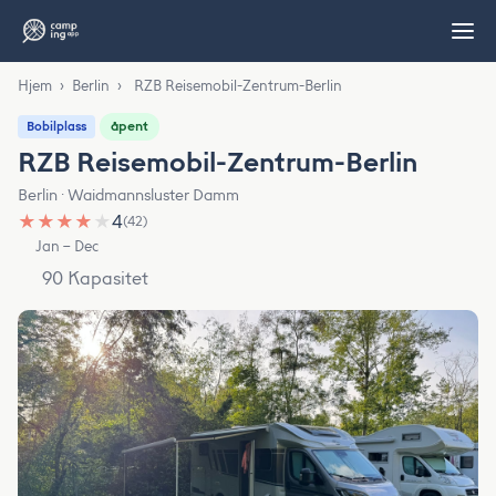
Hjem
›
Berlin
›
RZB Reisemobil-Zentrum-Berlin
åpent
Bobilplass
RZB Reisemobil-Zentrum-Berlin
Berlin · Waidmannsluster Damm
★
★
★
★
★
4
(42)
Jan – Dec
90 Kapasitet