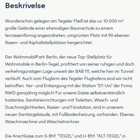
Beskrivelse
Wunderschön gelegen am Tegeler Fließ ist das ca. 10.000 m²
große Gelände einer ehemaligen Baumschule zu einem
terrassenförmig angeordneten, umgrünten Platz mit 90 ebenen
Rasen- und Asphaltstellplätzen hergerichtet.
Der WohnmobilPark Berlin, der neue Top-Stellplatz für
Wohnmobile in Berlin-Tegel, profitiert von seiner ruhigen und doch
verkehrsgünstigen Lage unweit der BAB 111, welche hier im Tunnel
verläuft. Auch vom Fluglärm des Tegeler Flughafens sind wir nicht
betroffen. Ver- und Entsorgung mit der Station "ST-Uni" der Firma
RWD ganzjährig möglich! Für unsere Gäste selbstverständlich
kostenlos. Sanitäreinrichtungen mit Toiletten, Wasch- und
Duschmöglichkeiten, Rasier- und Fönstation, sind in unserem
neuen Sanitärgebäude, mit Fußbodenheizung, vorhanden. Ebenso
Waschmaschine und Wäschetrockner.
Die Anschlüsse zum S-Bhf. "TEGEL" und U-Bhf. "ALT-TEGEL" in