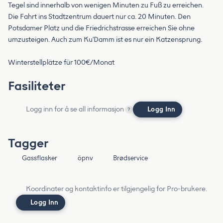
Tegel sind innerhalb von wenigen Minuten zu Fuß zu erreichen.
Die Fahrt ins Stadtzentrum dauert nur ca. 20 Minuten. Den
Potsdamer Platz und die Friedrichstrasse erreichen Sie ohne
umzusteigen. Auch zum Ku'Damm ist es nur ein Katzensprung.
Winterstellplätze für 100€/Monat
Fasiliteter
Logg inn for å se all informasjon
Logg Inn
?
Tagger
Gassflasker
öpnv
Brødservice
Koordinater og kontaktinfo er tilgjengelig for Pro-brukere.
Logg Inn