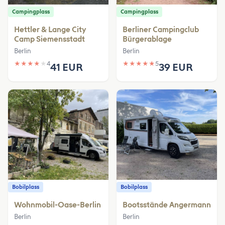
Campingplass
Campingplass
Hettler & Lange City
Berliner Campingclub
Camp Siemensstadt
Bürgerablage
Berlin
Berlin
★
★
★
★
★
4
★
★
★
★
★
5
41 EUR
39 EUR
Bobilplass
Bobilplass
Wohnmobil-Oase-Berlin
Bootsstände Angermann
Berlin
Berlin