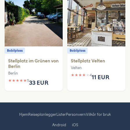
Bobilplass
Bobilplass
Stellplatz im Grünen von
Stellplatz Velten
Berlin
Velten
Berlin
★
★
★
★
★
4
11 EUR
★
★
★
★
★
5
33 EUR
Hjem
Reiseplanlegger
Lister
Personvern
Vilkår for bruk
Android
iOS