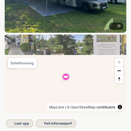
18
Satellitvisning
MapLibre
| ©
OpenStreetMap
contributors
Last opp
Feil informasjon?