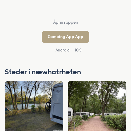
Åpne i appen
Camping App App
Android
iOS
Steder i næwhatrheten