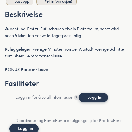
Last opp
Feil informasjon?
Beskrivelse
⚠️ Achtung: Erst zu Fuß schauen ob ein Platz frei ist, sonst wird
nach 5 Minuten der volle Tagespreis fällig
Ruhig gelegen, wenige Minuten von der Altstadt, wenige Schritte
zum Rhein. 14 Stromanschlüsse.
KONUS Karte inklusive.
Fasiliteter
Logg inn for å se all informasjon
Logg Inn
?
Koordinater og kontaktinfo er tilgjengelig for Pro-brukere.
Logg Inn