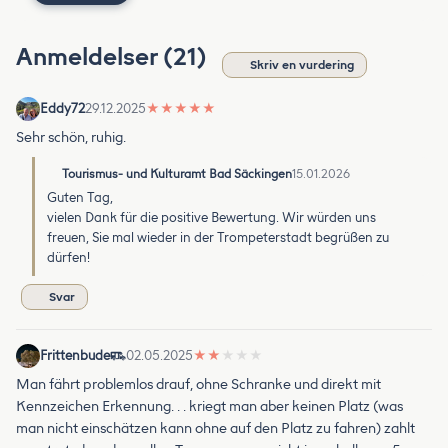
Anmeldelser (21)
Skriv en vurdering
Eddy72
29.12.2025
★
★
★
★
★
Sehr schön, ruhig.
Tourismus- und Kulturamt Bad Säckingen
15.01.2026
Guten Tag,
vielen Dank für die positive Bewertung. Wir würden uns
freuen, Sie mal wieder in der Trompeterstadt begrüßen zu
dürfen!
Svar
Frittenbude
02.05.2025
★
★
★
★
★
Man fährt problemlos drauf, ohne Schranke und direkt mit
Kennzeichen Erkennung. . . kriegt man aber keinen Platz (was
man nicht einschätzen kann ohne auf den Platz zu fahren) zahlt