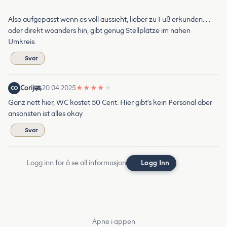
Also aufgepasst wenn es voll aussieht, lieber zu Fuß erkunden. . .
oder direkt woanders hin, gibt genug Stellplätze im nahen
Umkreis.
Svar
Corij
20.04.2025
★
★
★
★
★
CO
Ganz nett hier, WC kostet 50 Cent. Hier gibt's kein Personal aber
ansonsten ist alles okay
Svar
Logg inn for å se all informasjon
Logg Inn
Åpne i appen