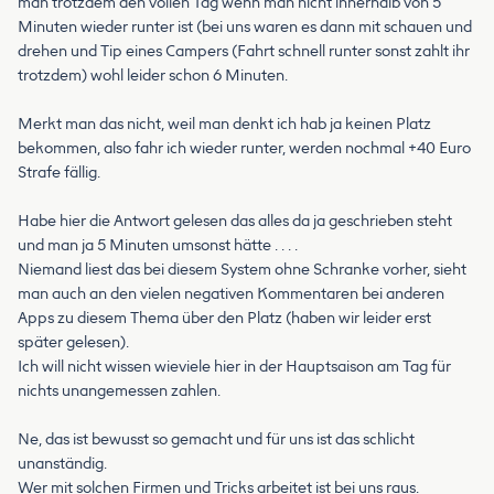
man trotzdem den vollen Tag wenn man nicht innerhalb von 5
Minuten wieder runter ist (bei uns waren es dann mit schauen und
drehen und Tip eines Campers (Fahrt schnell runter sonst zahlt ihr
trotzdem) wohl leider schon 6 Minuten.
Merkt man das nicht, weil man denkt ich hab ja keinen Platz
bekommen, also fahr ich wieder runter, werden nochmal +40 Euro
Strafe fällig.
Habe hier die Antwort gelesen das alles da ja geschrieben steht
und man ja 5 Minuten umsonst hätte . . . .
Niemand liest das bei diesem System ohne Schranke vorher, sieht
man auch an den vielen negativen Kommentaren bei anderen
Apps zu diesem Thema über den Platz (haben wir leider erst
später gelesen).
Ich will nicht wissen wieviele hier in der Hauptsaison am Tag für
nichts unangemessen zahlen.
Ne, das ist bewusst so gemacht und für uns ist das schlicht
unanständig.
Wer mit solchen Firmen und Tricks arbeitet ist bei uns raus.