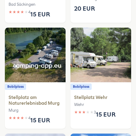
Bad Säckingen
20 EUR
★
★
★
★
★
4
15 EUR
Bobilplass
Bobilplass
Stellplatz am
Stellplatz Wehr
Naturerlebnisbad Murg
Wehr
Murg
★
★
★
★
★
3
15 EUR
★
★
★
★
★
4
15 EUR