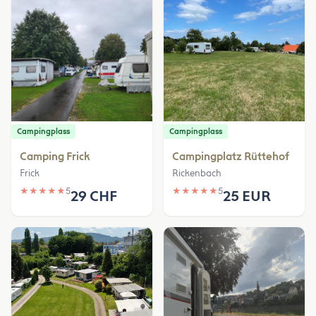
Campingplass
Campingplass
Camping Frick
Campingplatz Rüttehof
Frick
Rickenbach
★
★
★
★
★
5
★
★
★
★
★
5
29 CHF
25 EUR