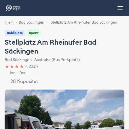
Hjem
›
Bad Säckingen
›
Stellplatz Am Rheinufer Bad Säckingen
åpent
Bobilplass
Stellplatz Am Rheinufer Bad
Säckingen
Bad Säckingen · Austraße (Bus Parkplatz)
★
★
★
★
★
4
(21)
Jan – Dec
28 Kapasitet