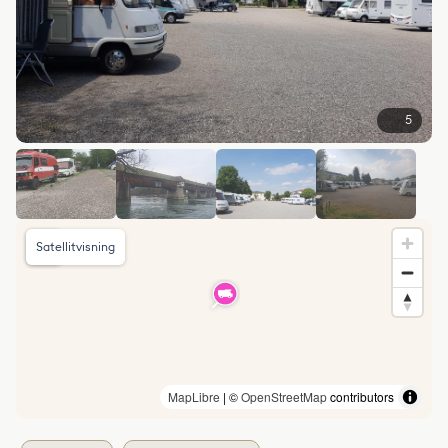
5
Satellitvisning
MapLibre
| ©
OpenStreetMap
contributors