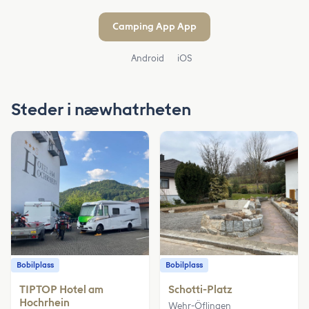
Camping App App
Android
iOS
Steder i næwhatrheten
Bobilplass
Bobilplass
TIPTOP Hotel am
Schotti-Platz
Hochrhein
Wehr-Öflingen