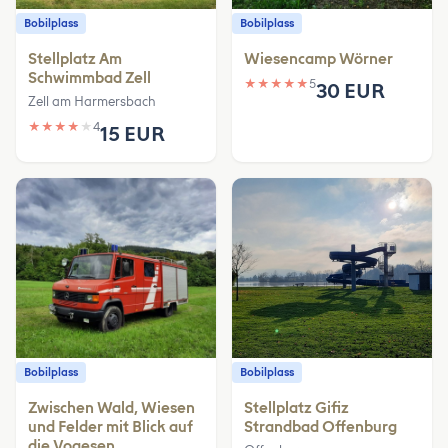
Bobilplass
Bobilplass
Stellplatz Am
Wiesencamp Wörner
Schwimmbad Zell
★
★
★
★
★
5
30 EUR
Zell am Harmersbach
★
★
★
★
★
4
15 EUR
Bobilplass
Bobilplass
Zwischen Wald, Wiesen
Stellplatz Gifiz
und Felder mit Blick auf
Strandbad Offenburg
die Vogesen