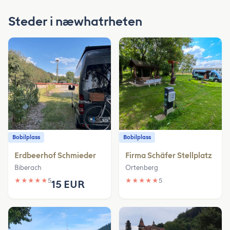
Steder i næwhatrheten
Bobilplass
Bobilplass
Erdbeerhof Schmieder
Firma Schäfer Stellplatz
Biberach
Ortenberg
★
★
★
★
★
5
★
★
★
★
★
5
15 EUR