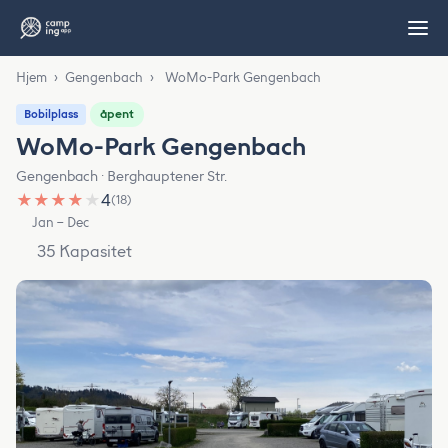
Hjem
›
Gengenbach
›
WoMo-Park Gengenbach
åpent
Bobilplass
WoMo-Park Gengenbach
Gengenbach · Berghauptener Str.
★
★
★
★
★
4
(18)
Jan – Dec
35 Kapasitet