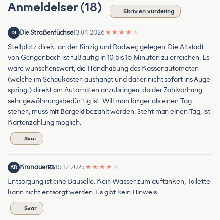
Anmeldelser (18)
Skriv en vurdering
Die Straßenfüchse
13.04.2026
★
★
★
★
★
DI
Stellplatz direkt an der Kinzig und Radweg gelegen. Die Altstadt
von Gengenbach ist fußläufig in 10 bis 15 Minuten zu erreichen. Es
wäre wünschenswert, die Handhabung des Kassenautomaten
(welche im Schaukasten aushängt und daher nicht sofort ins Auge
springt) direkt am Automaten anzubringen, da der Zahlvorhang
sehr gewöhnungsbedürftig ist. Will man länger als einen Tag
stehen, muss mit Bargeld bezahlt werden. Steht man einen Tag, ist
Kartenzahlung möglich.
Svar
Kronauer
15.12.2025
★
★
★
★
★
KR
Entsorgung ist eine Bauselle. Kein Wasser zum auftanken, Toilette
kann nicht entsorgt werden. Es gibt kein Hinweis.
Svar