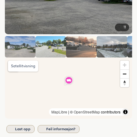
11
Satellitvisning
MapLibre
| ©
OpenStreetMap
contributors
Last opp
Feil informasjon?