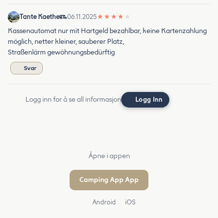
Tante Kaethe
06.11.2025
★
★
★
★
★
Kassenautomat nur mit Hartgeld bezahlbar, keine Kartenzahlung
möglich, netter kleiner, sauberer Platz,
Straßenlärm gewöhnungsbedürftig
Svar
Logg inn for å se all informasjon
Logg Inn
Åpne i appen
Camping App App
Android
iOS