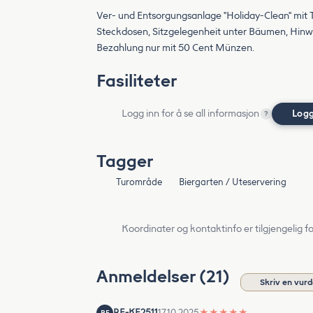
Ver- und Entsorgungsanlage "Holiday-Clean" mit 
Steckdosen, Sitzgelegenheit unter Bäumen, Hinw
Bezahlung nur mit 50 Cent Münzen.
Fasiliteter
Logg inn for å se all informasjon
Logg
?
Tagger
Turområde
Biergarten / Uteservering
Koordinater og kontaktinfo er tilgjengelig f
Anmeldelser (21)
Skriv en vurd
RE-KE2511
17.10.2025
★
★
★
★
★
RE