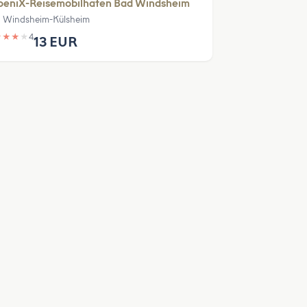
oeniX-Reisemobilhafen Bad Windsheim
 Windsheim-Külsheim
★
★
★
★
4
13 EUR