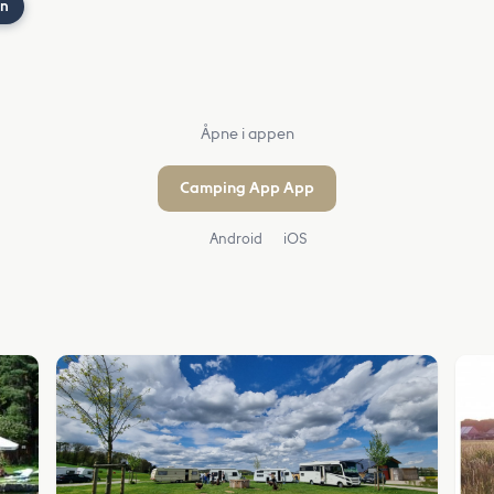
nn
Åpne i appen
Camping App App
Android
iOS