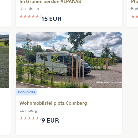
Im Grünen bei den ALPAKAS
Ph
Ulsenheim
Bad
★
★
★
★
★
5
★
15 EUR
Bobilplass
m
Wohnmobilstellplatz Colmberg
Colmberg
★
★
★
★
★
5
9 EUR