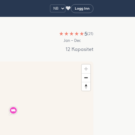
♥
Logg Inn
★
★
★
★
★
5
(21)
Jan – Dec
12 Kapasitet