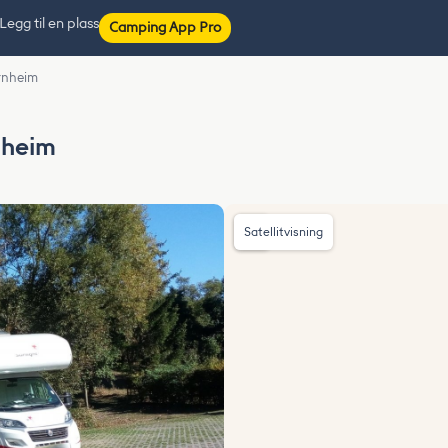
Legg til en plass
Camping App Pro
ernheim
nheim
Satellitvisning