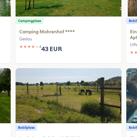
Campingplass
Bobil
Camping Mohrenhof ****
Ein
Ap
Geslau
Uff
★
★
★
★
★
4
43 EUR
★
Bobilplass
Bobil