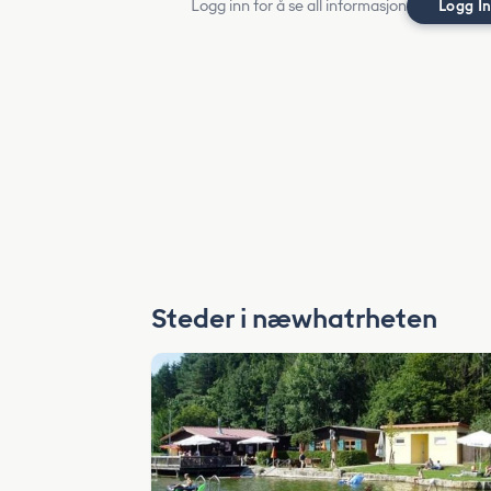
Logg inn for å se all informasjon
Logg I
Steder i næwhatrheten