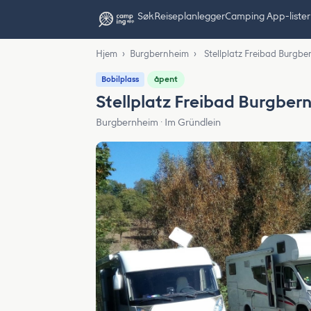
Søk
Reiseplanlegger
Camping App-lister
Hjem
›
Burgbernheim
›
Stellplatz Freibad Burgb
åpent
Bobilplass
Stellplatz Freibad Burgber
Burgbernheim · Im Gründlein