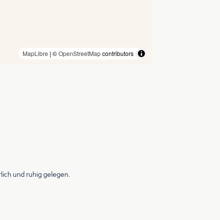
MapLibre
| ©
OpenStreetMap
contributors
ich und ruhig gelegen.