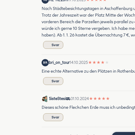
Nach Städtebesichtungstagen in Aschaffenburg un
Trotz der Jahreszeit war der Platz Mitte der Wo
vorderen Bereich die Parzellen jeweils parallel 
würde ich gerne 10 Sterne vergeben. Ich habe me
haben). Ab 1. 1. 26 kostet die Übernachtung 7 €, 
Svar
bri_on_tour
14.10.2025
★
★
★
★
★
BR
Eine echte Alternative zu den Plätzen in Rothenb
Svar
SisteStesi
01.10.2024
★
★
★
★
★
Dieses schöne Fleckchen Erde muss ich unbedingt no
Svar