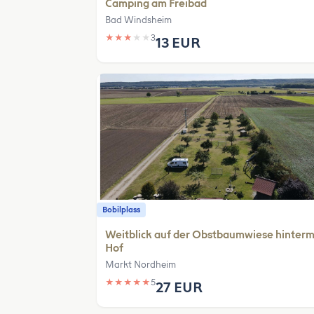
Camping am Freibad
Bad Windsheim
★
★
★
★
★
3
13 EUR
Bobilplass
Weitblick auf der Obstbaumwiese hinter
Hof
Markt Nordheim
★
★
★
★
★
5
27 EUR