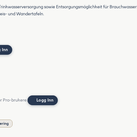
Trinkwasserversorgung sowie Entsorgungsmöglichkeit für Brauchwasser u
eis- und Wandertafeln.
 Inn
or Pro-brukere.
Logg Inn
ering