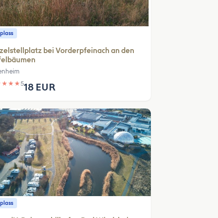
plass
zelstellplatz bei Vorderpfeinach an den
felbäumen
enheim
★
★
★
★
5
18 EUR
plass