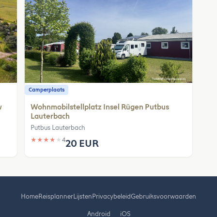
Camperplaats
w
Wohnmobilstellplatz Insel Rügen Putbus
Lauterbach
Putbus Lauterbach
★
★
★
★
★
4
20 EUR
Home
Reisplanner
Lijsten
Privacybeleid
Gebruiksvoorwaarden
Android
iOS