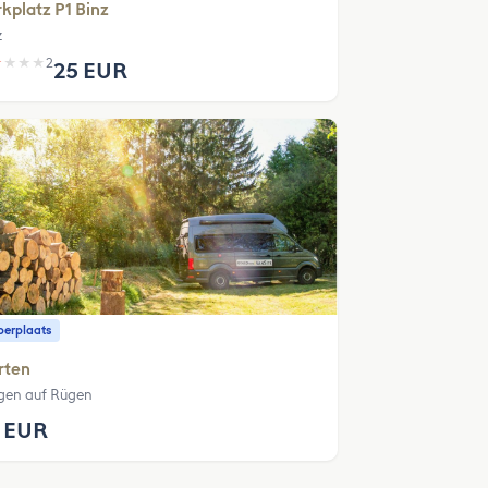
kplatz P1 Binz
z
★
★
★
★
2
25 EUR
erplaats
rten
gen auf Rügen
 EUR