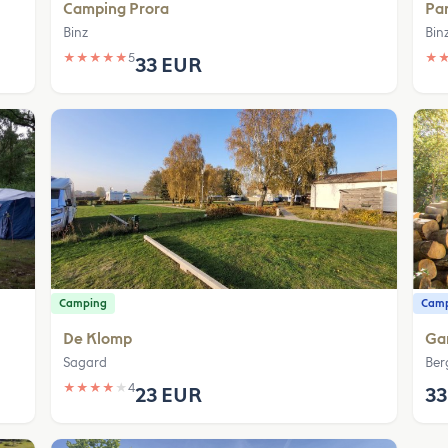
Camping Prora
Par
Binz
Bin
★
★
★
★
★
5
★
33 EUR
Camping
Camp
De Klomp
Ga
Sagard
Ber
★
★
★
★
★
4
23 EUR
33