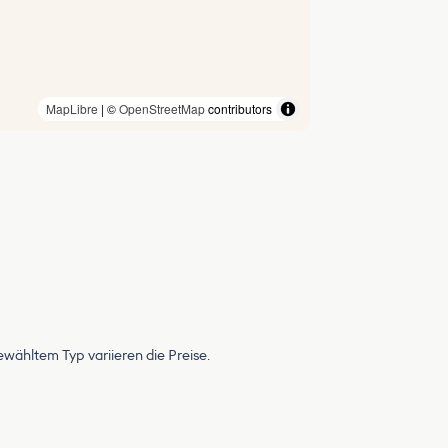
MapLibre
| ©
OpenStreetMap
contributors
wähltem Typ variieren die Preise.