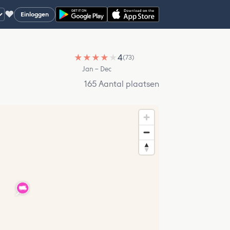
♥
Einloggen
★
★
★
★
★
4
(73)
Jan – Dec
165 Aantal plaatsen