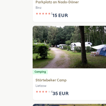
Parkplatz an Nado-Döner
Binz
★
★
★
★
★
5
15 EUR
Camping
Störtebeker Camp
Lietzow
★
★
★
★
★
4
35 EUR