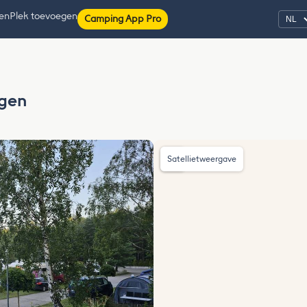
ten
Plek toevoegen
Camping App Pro
gen
Satellietweergave