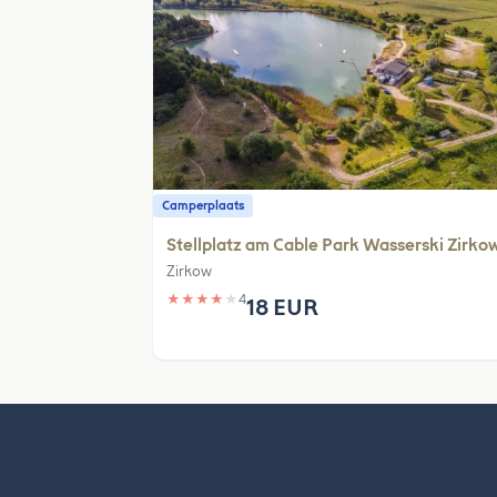
Camperplaats
Stellplatz am Cable Park Wasserski Zirko
Zirkow
★
★
★
★
★
4
18 EUR