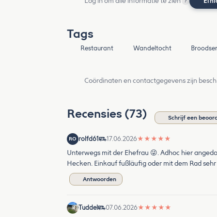
Log in om alle informatie te zien
Ein
?
Tags
Restaurant
Wandeltocht
Broodser
Coördinaten en contactgegevens zijn besch
Recensies (73)
Schrijf een beoor
rolfd61
17.06.2026
★
★
★
★
★
RO
Unterwegs mit der Ehefrau 😜. Adhoc hier angedo
Hecken. Einkauf fußläufig oder mit dem Rad sehr 
Antwoorden
Tuddel
07.06.2026
★
★
★
★
★