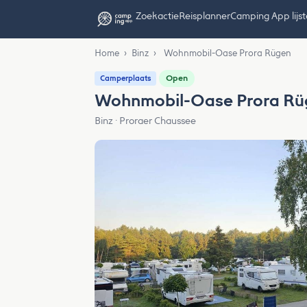
Zoekactie
Reisplanner
Camping App lijs
Home
›
Binz
›
Wohnmobil-Oase Prora Rügen
Open
Camperplaats
Wohnmobil-Oase Prora Rü
Binz · Proraer Chaussee