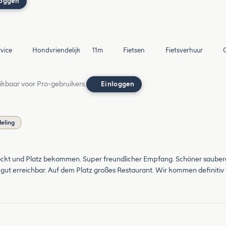
loggen
vice
Hondvriendelijk
11m
Fietsen
Fietsverhuur
ikbaar voor Pro-gebruikers.
Einloggen
deling
ckt und Platz bekommen. Super freundlicher Empfang. Schöner sauberer
gut erreichbar. Auf dem Platz großes Restaurant. Wir kommen definitiv