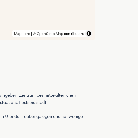
MapLibre
| ©
OpenStreetMap
contributors
 umgeben. Zentrum des mittelalterlichen
tadt und Festspielstadt.
h am Ufer der Tauber gelegen und nur wenige