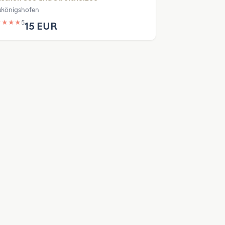
königshofen
★
★
★
★
5
15 EUR