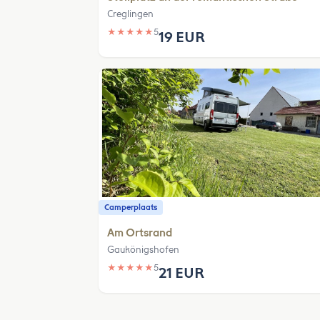
Creglingen
★
★
★
★
★
5
19 EUR
Camperplaats
Am Ortsrand
Gaukönigshofen
★
★
★
★
★
5
21 EUR