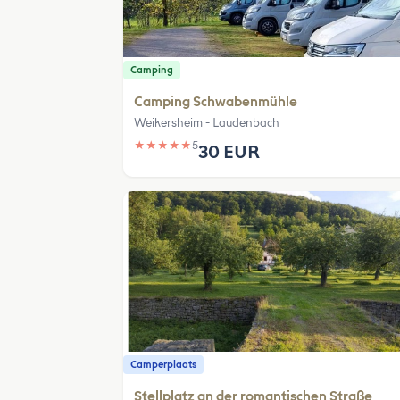
Camping
Camping Schwabenmühle
Weikersheim - Laudenbach
★
★
★
★
★
5
30 EUR
Camperplaats
Stellplatz an der romantischen Straße