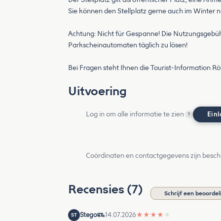
Sie können den Stellplatz gerne auch im Winter 
Achtung: Nicht für Gespanne! Die Nutzungsgebühr
Parkscheinautomaten täglich zu lösen!
Bei Fragen steht Ihnen die Tourist-Information R
Uitvoering
Log in om alle informatie te zien
Ein
?
Coördinaten en contactgegevens zijn besch
Recensies (7)
Schrijf een beoordel
Stego
14.07.2026
★
★
★
★
★
ST