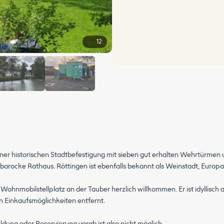
12
+6
iner historischen Stadtbefestigung mit sieben gut erhalten Wehrtürmen
arocke Rathaus. Röttingen ist ebenfalls bekannt als Weinstadt, Europas
 Wohnmobilstellplatz an der Tauber herzlich willkommen. Er ist idyllisc
 Einkaufsmöglichkeiten entfernt.
meldung oder Reservierung vorab ist also nicht möglich.