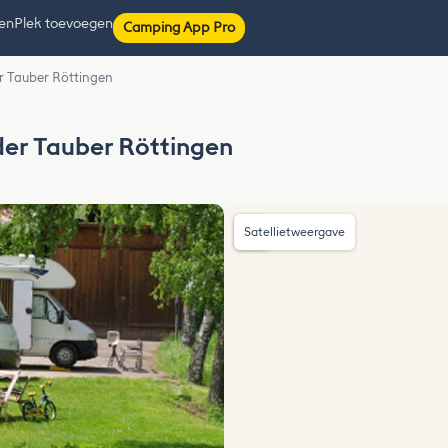
ten
Plek toevoegen
Camping App Pro
er Tauber Röttingen
 der Tauber Röttingen
Satellietweergave