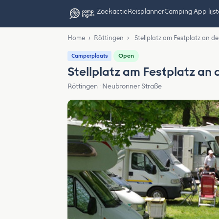
Zoekactie
Reisplanner
Camping App lijs
Home
›
Röttingen
›
Stellplatz am Festplatz an d
Open
Camperplaats
Stellplatz am Festplatz an
Röttingen · Neubronner Straße