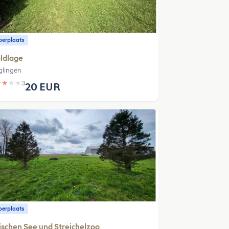
erplaats
ldlage
glingen
★
★
★
★
3
20 EUR
erplaats
schen See und Streichelzoo