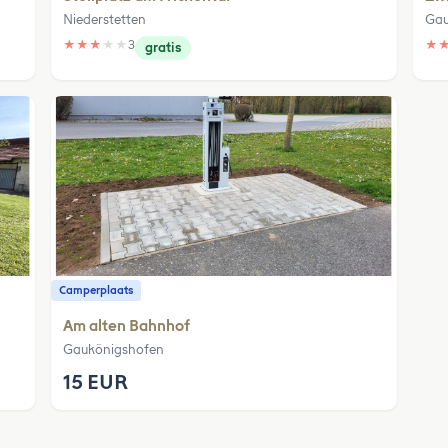
Niederstetten
Gau
★
★
★
★
★
3
★
gratis
Camperplaats
Am alten Bahnhof
Gaukönigshofen
15 EUR