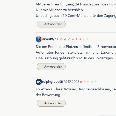
Aktueller Preis für (neu) 24 h nach Lösen des Ticke
Nur mit Münzen zu bezahlen.
Unbedingt auch 20 Cent-Münzen für den Zugang z
Antwoorden
arwa
23.06.2025
★
★
★
★
★
Die am Rande des Platzes befindliche Stromversor
Automaten für den Stellplatz nimmt nur Euromün
Eine Buchung geht nur bis 12:00 des Folgetages.
Antwoorden
ralphgrube
25.12.2023
★
★
★
★
★
RA
Toiletten zu, kein Wasser, Dusche geschlossen, ke
der Bewertung.
Antwoorden