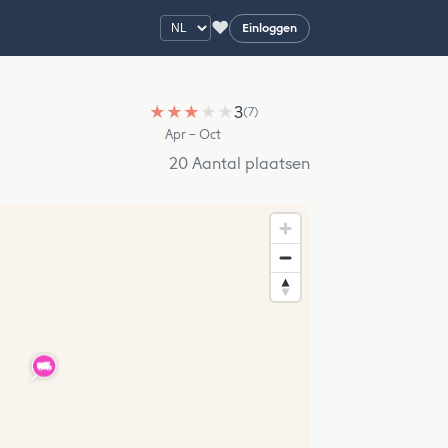
♥
Einloggen
★
★
★
★
★
3
(7)
Apr – Oct
20 Aantal plaatsen