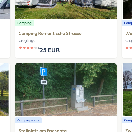
Camping
Camp
Camping Romantische Strasse
Wa
Creglingen
Cre
★
★
★
★
★
4
★
25 EUR
Camperplaats
Camp
Stellplatz am Frickental
Zwi