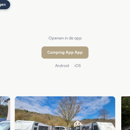
gen
Openen in de app
Camping App App
Android
iOS