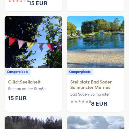
★
★
★
★
★
4
15 EUR
Camperplaats
Camperplaats
GlückSeeligkeit
Stellplatz Bad Soden
Salmünster Mernes
Steinau an der Straße
Bad Soden-Salmünster
15 EUR
★
★
★
★
★
5
8 EUR