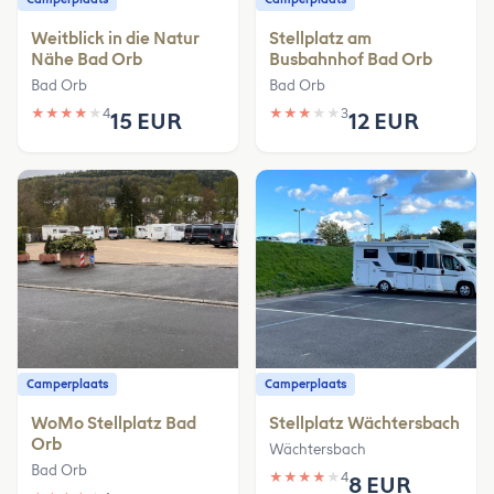
Weitblick in die Natur
Stellplatz am
Nähe Bad Orb
Busbahnhof Bad Orb
Bad Orb
Bad Orb
★
★
★
★
★
4
★
★
★
★
★
3
15 EUR
12 EUR
Camperplaats
Camperplaats
WoMo Stellplatz Bad
Stellplatz Wächtersbach
Orb
Wächtersbach
Bad Orb
★
★
★
★
★
4
8 EUR