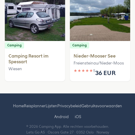
Camping
Camping
Camping Resort im
Nieder-Mooser See
Spessart
Freiensteinau/Nieder-Moos
Wiesen
★
★
★
★
★
5
36 EUR
Home
Reisplanner
Lijsten
Privacybeleid
Gebruiksvoorwaarden
Android
iOS
© 2026 Camping App. Alle rechten voorbehouden.
Lets Go AS · Oscars Gate 27 · 0352 Oslo · Norway