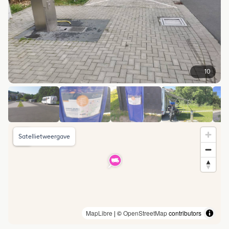
10
Satellietweergave
MapLibre
| ©
OpenStreetMap
contributors