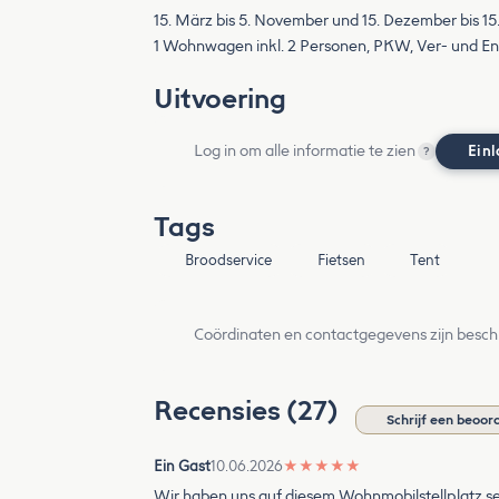
15. März bis 5. November und 15. Dezember bis 15
1 Wohnwagen inkl. 2 Personen, PKW, Ver- und En
Uitvoering
Log in om alle informatie te zien
Ein
?
Tags
Broodservice
Fietsen
Tent
Coördinaten en contactgegevens zijn besch
Recensies (27)
Schrijf een beoor
Ein Gast
10.06.2026
★
★
★
★
★
Wir haben uns auf diesem Wohnmobilstellplatz se