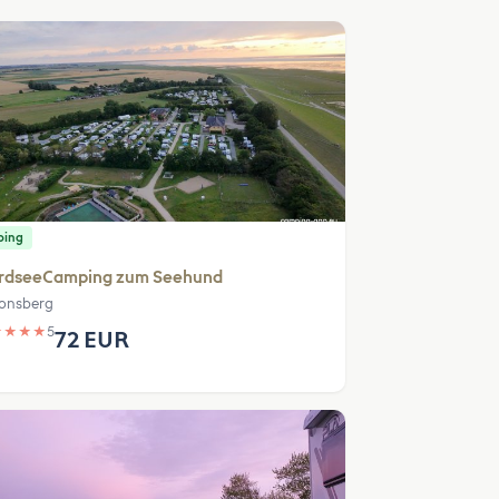
ping
rdseeCamping zum Seehund
onsberg
★
★
★
★
5
72 EUR