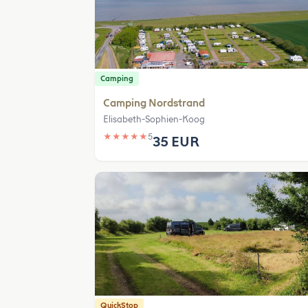
Camping
Camping Nordstrand
Elisabeth-Sophien-Koog
★
★
★
★
★
5
35 EUR
QuickStop