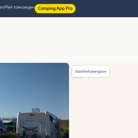
ten
Plek toevoegen
Camping App Pro
Satellietweergave