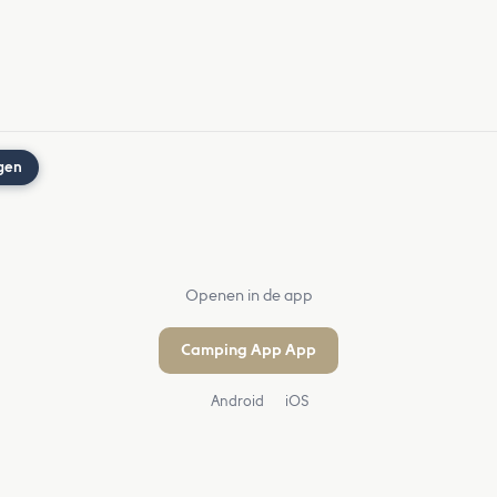
gen
Openen in de app
Camping App App
Android
iOS