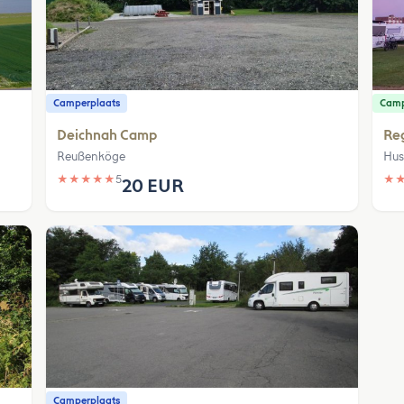
Camperplaats
Cam
Deichnah Camp
Re
Reußenköge
Hu
★
★
★
★
★
5
★
20 EUR
Camperplaats