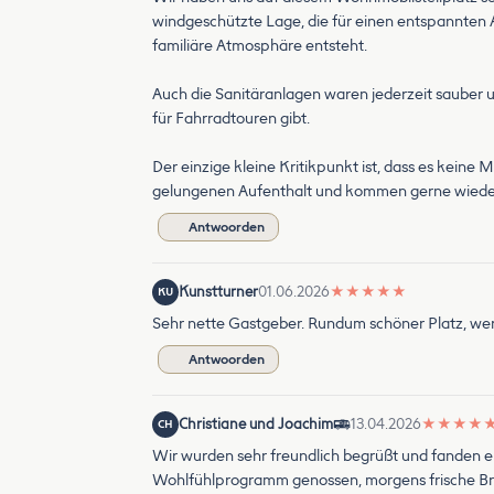
windgeschützte Lage, die für einen entspannten A
familiäre Atmosphäre entsteht.
Auch die Sanitäranlagen waren jederzeit sauber u
für Fahrradtouren gibt.
Der einzige kleine Kritikpunkt ist, dass es keine
gelungenen Aufenthalt und kommen gerne wiede
Antwoorden
Kunstturner
01.06.2026
★
★
★
★
★
KU
Sehr nette Gastgeber. Rundum schöner Platz, wer 
Antwoorden
Christiane und Joachim
13.04.2026
★
★
★
★
CH
Wir wurden sehr freundlich begrüßt und fanden ei
Wohlfühlprogramm genossen, morgens frische Bröt