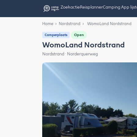
Zoekactie
Reisplanner
Camping App lijs
Home
›
Nordstrand
›
WomoLand Nordstrand
Open
Camperplaats
WomoLand Nordstrand
Nordstrand · Norderquerweg