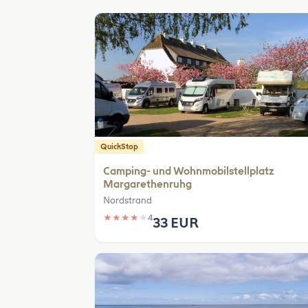
QuickStop
Camping- und Wohnmobilstellplatz
Margarethenruhg
Nordstrand
★
★
★
★
★
4
33 EUR