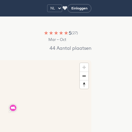
♥
Einloggen
★
★
★
★
★
5
(27)
Mar – Oct
44 Aantal plaatsen