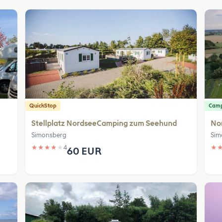
QuickStop
Cam
Stellplatz NordseeCamping zum Seehund
No
Simonsberg
Sim
★
★
★
★
★
4
★
60 EUR