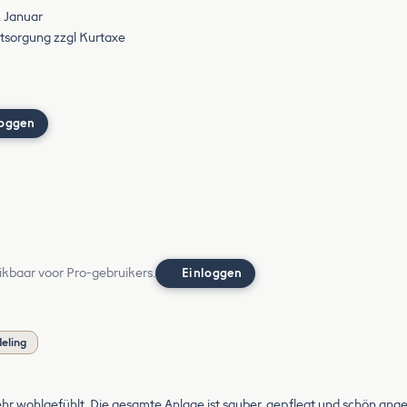
. Januar
tsorgung zzgl Kurtaxe
loggen
ikbaar voor Pro-gebruikers.
Einloggen
deling
hr wohlgefühlt. Die gesamte Anlage ist sauber, gepflegt und schön ang