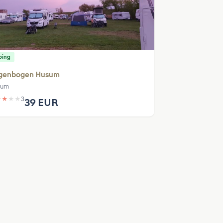
ping
genbogen Husum
sum
★
★
★
★
3
39 EUR