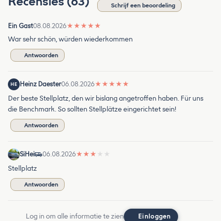
Recensies (63)
Schrijf een beoordeling
Ein Gast
08.08.2026
★
★
★
★
★
War sehr schön, würden wiederkommen
Antwoorden
Heinz Daester
06.08.2026
★
★
★
★
★
HE
Der beste Stellplatz, den wir bislang angetroffen haben. Für uns
die Benchmark. So sollten Stellplätze eingerichtet sein!
Antwoorden
SiHei
06.08.2026
★
★
★
★
★
Stellplatz
Antwoorden
Log in om alle informatie te zien
Einloggen