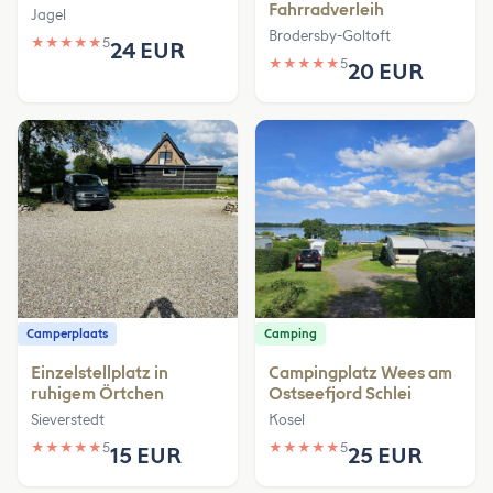
Fahrradverleih
Jagel
Brodersby-Goltoft
★
★
★
★
★
5
24 EUR
★
★
★
★
★
5
20 EUR
Camperplaats
Camping
Einzelstellplatz in
Campingplatz Wees am
ruhigem Örtchen
Ostseefjord Schlei
Sieverstedt
Kosel
★
★
★
★
★
5
★
★
★
★
★
5
15 EUR
25 EUR