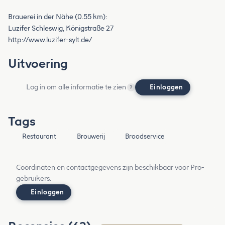
Brauerei in der Nähe (0.55 km):
Luzifer Schleswig, Königstraße 27
http://www.luzifer-sylt.de/
Uitvoering
Log in om alle informatie te zien
Einloggen
?
Tags
Restaurant
Brouwerij
Broodservice
Coördinaten en contactgegevens zijn beschikbaar voor Pro-
gebruikers.
Einloggen