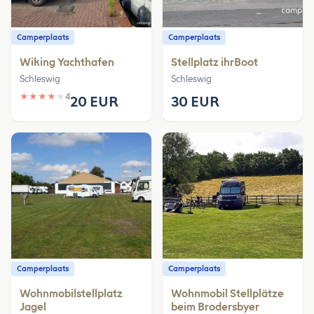
Camperplaats
Camperplaats
Wiking Yachthafen
Stellplatz ihrBoot
Schleswig
Schleswig
★
★
★
★
★
4
20 EUR
30 EUR
Camperplaats
Camperplaats
Wohnmobilstellplatz
Wohnmobil Stellplätze
Jagel
beim Brodersbyer