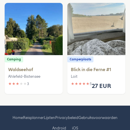
Camping
Camperplaats
Waldseehof
Blick in die Ferne #1
Ahlefeld-Bistensee
Loit
★
★
★
★
★
3
★
★
★
★
★
5
27 EUR
Home
Reisplanner
Lijsten
Privacybeleid
Gebruiksvoorwaarden
Android
iOS