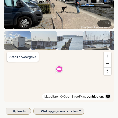
38
Satellietweergave
MapLibre
| ©
OpenStreetMap
contributors
Uploaden
Wat opgegeven is, is fout?