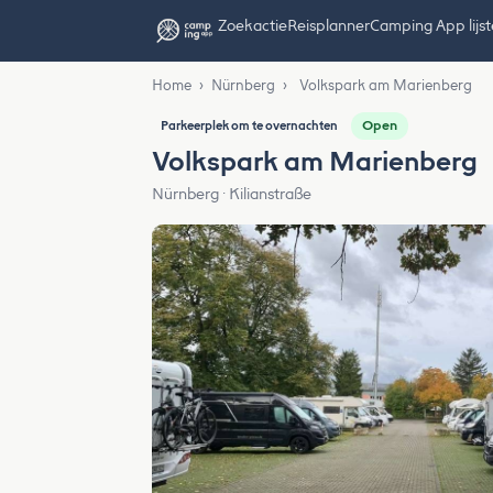
Zoekactie
Reisplanner
Camping App lijs
Home
›
Nürnberg
›
Volkspark am Marienberg
Open
Parkeerplek om te overnachten
Volkspark am Marienberg
Nürnberg · Kilianstraße