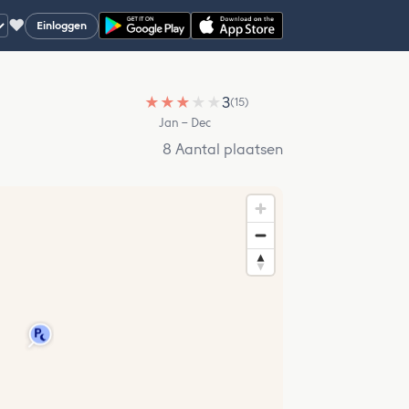
♥
Einloggen
★
★
★
★
★
3
(15)
Jan – Dec
8 Aantal plaatsen