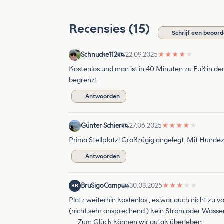
Recensies (15)
Schrijf een beoord
Schnucke112
22.09.2025
★
★
★
★
★
Kostenlos und man ist in 40 Minuten zu Fuß in de
begrenzt.
Antwoorden
Günter Schier
27.06.2025
★
★
★
★
★
Prima Stellplatz! Großzügig angelegt. Mit Hundezo
Antwoorden
BruSigoCamp
30.03.2025
★
★
★
★
★
BR
Platz weiterhin kostenlos , es war auch nicht zu v
(nicht sehr ansprechend ) kein Strom oder Wasser 
. . . Zum Glück können wir autak überleben .