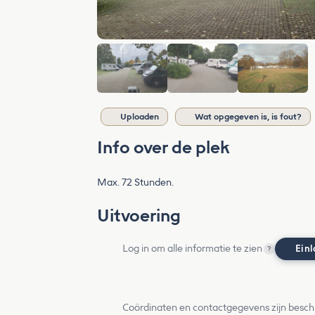
Uploaden
Wat opgegeven is, is fout?
Info over de plek
Max. 72 Stunden.
Uitvoering
Log in om alle informatie te zien
Ein
?
Coördinaten en contactgegevens zijn besch