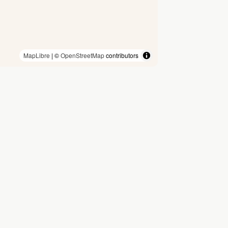
MapLibre
| ©
OpenStreetMap
contributors