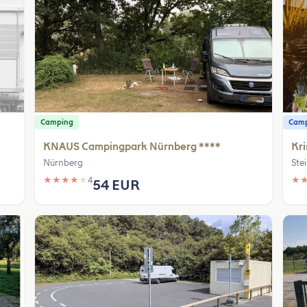
Camping
Camp
KNAUS Campingpark Nürnberg ****
Kri
Nürnberg
Ste
★
★
★
★
★
4
★
54 EUR