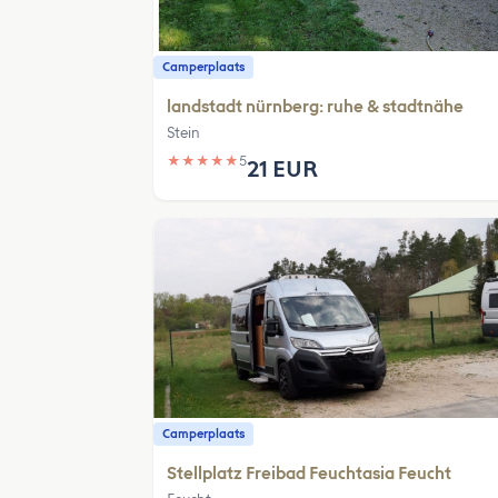
Camperplaats
landstadt nürnberg: ruhe & stadtnähe
Stein
★
★
★
★
★
5
21 EUR
Camperplaats
Stellplatz Freibad Feuchtasia Feucht