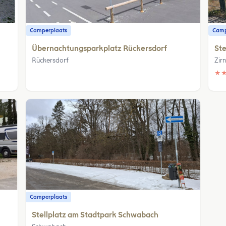
Camperplaats
Camp
Übernachtungsparkplatz Rückersdorf
Ste
Rückersdorf
Zir
★
Camperplaats
Stellplatz am Stadtpark Schwabach