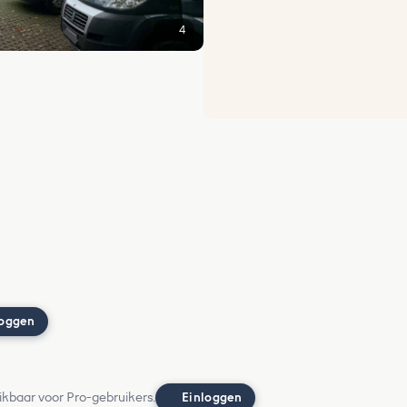
4
loggen
ikbaar voor Pro-gebruikers.
Einloggen