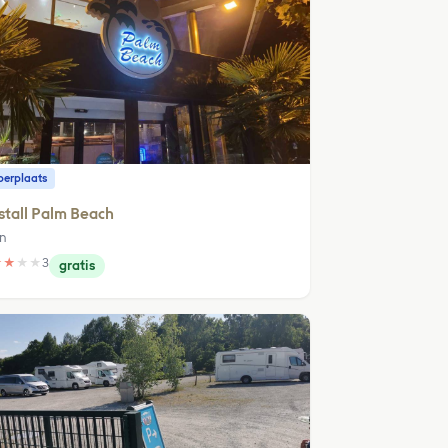
erplaats
stall Palm Beach
in
★
★
★
★
3
gratis