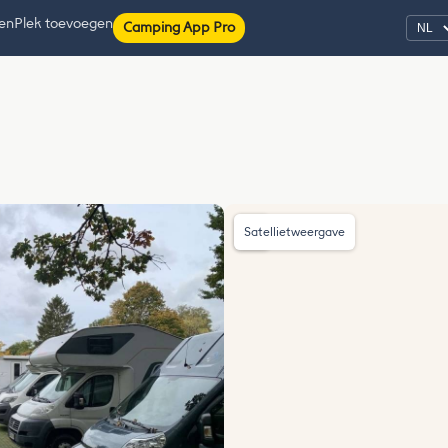
ten
Plek toevoegen
Camping App Pro
Satellietweergave