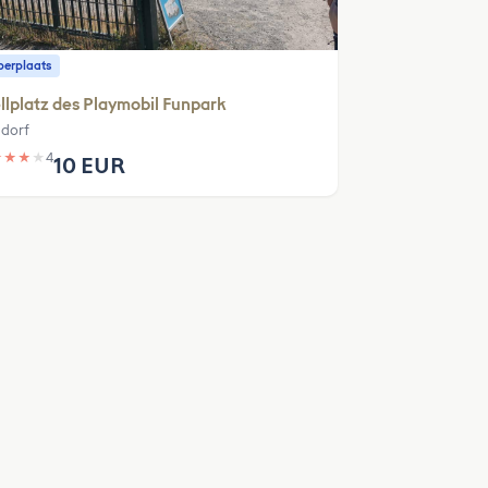
erplaats
llplatz des Playmobil Funpark
ndorf
★
★
★
★
4
10 EUR