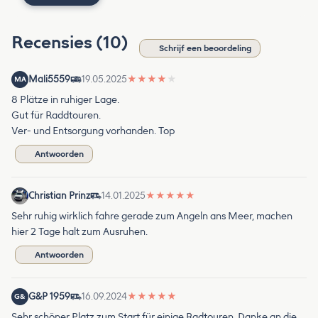
Recensies (10)
Schrijf een beoordeling
Mali5559
19.05.2025
★
★
★
★
★
MA
8 Plätze in ruhiger Lage.
Gut für Raddtouren.
Ver- und Entsorgung vorhanden. Top
Antwoorden
Christian Prinz
14.01.2025
★
★
★
★
★
Sehr ruhig wirklich fahre gerade zum Angeln ans Meer, machen
hier 2 Tage halt zum Ausruhen.
Antwoorden
G&P 1959
16.09.2024
★
★
★
★
★
G&
Sehr schöner Platz zum Start für einige Radtouren. Danke an die