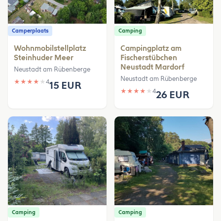
Camperplaats
Camping
Wohnmobilstellplatz
Campingplatz am
Steinhuder Meer
Fischerstübchen
Neustadt Mardorf
Neustadt am Rübenberge
Neustadt am Rübenberge
★
★
★
★
★
4
15 EUR
★
★
★
★
★
4
26 EUR
Camping
Camping