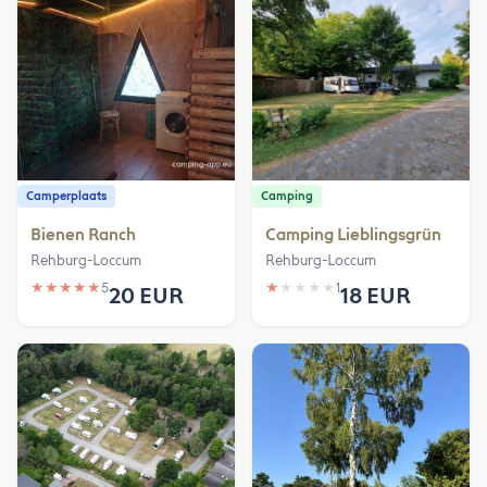
Camperplaats
Camping
Bienen Ranch
Camping Lieblingsgrün
Rehburg-Loccum
Rehburg-Loccum
★
★
★
★
★
5
★
★
★
★
★
1
20 EUR
18 EUR