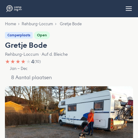
Home
›
Rehburg-Loccum
›
Gretje Bode
Open
Camperplaats
Gretje Bode
Rehburg-Loccum · Auf d. Bleiche
★
★
★
★
★
4
(10)
Jan – Dec
8 Aantal plaatsen