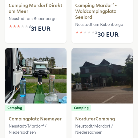
Camping Mardorf Direkt
Camping Mardorf -
am Meer
Waldcampingplatz
Seelord
Neustadt am Rübenberge
Neustadt am Rübenberge
★
★
★
★
★
3
31 EUR
★
★
★
★
★
2
30 EUR
Camping
Camping
Campingplatz Niemeyer
NorduferCamping
Neustadt/Mardorf /
Neustadt/Mardorf /
Niedersachsen
Niedersachsen