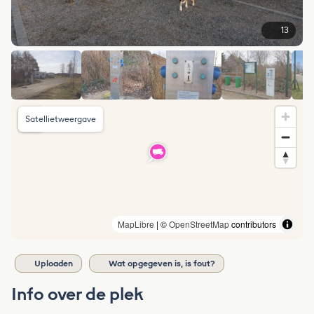
13
Satellietweergave
MapLibre
| ©
OpenStreetMap
contributors
Uploaden
Wat opgegeven is, is fout?
Info over de plek