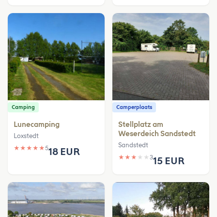
Camping
Camperplaats
Lunecamping
Stellplatz am
Weserdeich Sandstedt
Loxstedt
Sandstedt
★
★
★
★
★
5
18 EUR
★
★
★
★
★
3
15 EUR