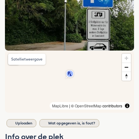
Satellietweergave
MapLibre
| ©
OpenStreetMap
contributors
Uploaden
Wat opgegeven is, is fout?
Info over de plek