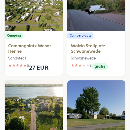
Camping
Camperplaats
Campingplatz Weser
WoMo Stellplatz
Henne
Schwanewede
Sandstedt
Schwanewede
★
★
★
★
★
5
★
★
★
★
★
3
27 EUR
gratis