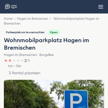
Home
›
Hagen im Bremischen
›
Wohnmobilparkplatz Hagen im
Bremischen
Open
Parkeerplek om te overnachten
Wohnmobilparkplatz Hagen im
Bremischen
Hagen im Bremischen · Burgallee
★
★
★
★
★
2
(1)
Jan – Dec
3 Aantal plaatsen