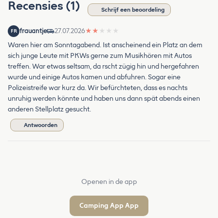
Recensies (1)
Schrijf een beoordeling
frauantje
27.07.2026
★
★
★
★
★
FR
Waren hier am Sonntagabend. Ist anscheinend ein Platz an dem
sich junge Leute mit PKWs gerne zum Musikhören mit Autos
treffen. War etwas seltsam, da rscht zügig hin und hergefahren
wurde und einige Autos kamen und abfuhren. Sogar eine
Polizeistreife war kurz da. Wir befürchteten, dass es nachts
unruhig werden könnte und haben uns dann spät abends einen
anderen Stellplatz gesucht.
Antwoorden
Openen in de app
Camping App App