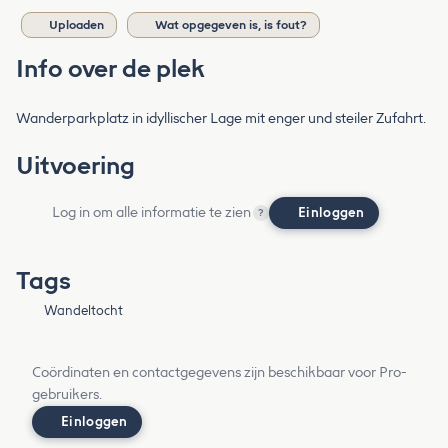
Uploaden
Wat opgegeven is, is fout?
Info over de plek
Wanderparkplatz in idyllischer Lage mit enger und steiler Zufahrt.
Uitvoering
Log in om alle informatie te zien
Einloggen
?
Tags
Wandeltocht
Coördinaten en contactgegevens zijn beschikbaar voor Pro-
gebruikers.
Einloggen