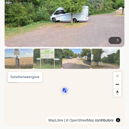
5
Satellietweergave
MapLibre
| ©
OpenStreetMap
contributors