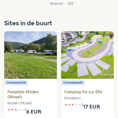
Android
iOS
Sites in de buurt
Camperplaats
Camperplaats
Festplatz Müden
Camping Tor zur Eltz
(Mosel)
Moselkern
Müden (Mosel)
★
★
★
★
★
3
17 EUR
★
★
★
★
★
3
6 EUR