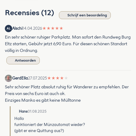
Recensies (12)
Schrijf een beoordeling
Alschi
14.04.2026
★
★
★
★
★
AL
Ein sehr schöner ruhiger Parkplatz. Man sofort den Rundweg Burg
Eltz starten, Gebühr jetzt 6,90 Euro. Für diesen schönen Standort
völlig in Ordnung.
Antwoorden
GerdElla
27.07.2025
★
★
★
★
★
Sehr schöner Platz absolut ruhig für Wanderer zu empfehlen. Der
Preis von sechs Euro ist auch ok.
Einziges Manko es gibt keine Mülltonne
Hans
01.08.2025
Hallo
funktioniert der Münzautomat wieder?
(gibt er eine Quittung aus?)