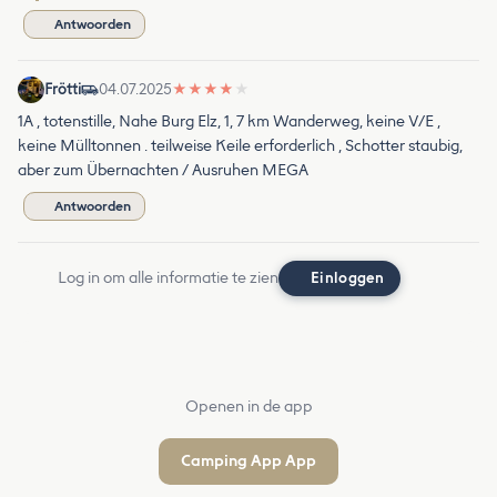
Antwoorden
Frötti
04.07.2025
★
★
★
★
★
1A , totenstille, Nahe Burg Elz, 1, 7 km Wanderweg, keine V/E ,
keine Mülltonnen . teilweise Keile erforderlich , Schotter staubig,
aber zum Übernachten / Ausruhen MEGA
Antwoorden
Log in om alle informatie te zien
Einloggen
Openen in de app
Camping App App