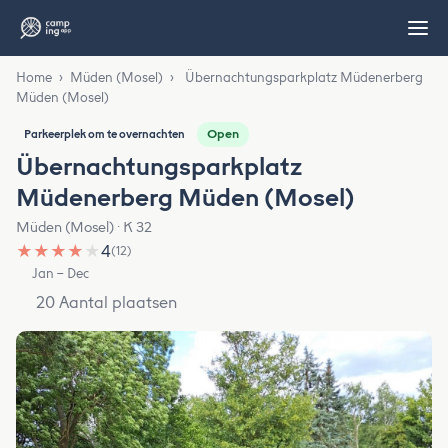
Home
›
Müden (Mosel)
›
Übernachtungsparkplatz Müdenerberg
Müden (Mosel)
Open
Parkeerplek om te overnachten
Übernachtungsparkplatz
Müdenerberg Müden (Mosel)
Müden (Mosel) · K 32
★
★
★
★
★
4
(12)
Jan – Dec
20 Aantal plaatsen