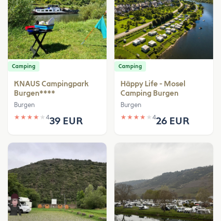
Camping
Camping
KNAUS Campingpark
Häppy Life - Mosel
Burgen****
Camping Burgen
Burgen
Burgen
★
★
★
★
★
4
★
★
★
★
★
4
39 EUR
26 EUR