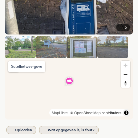
5
Satellietweergave
MapLibre
| ©
OpenStreetMap
contributors
Uploaden
Wat opgegeven is, is fout?