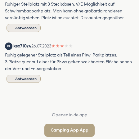
Ruhiger Stellplatz mit 3 Steckdosen, V/E Möglichkeit auf
Schwimmbadparkplatz. Man kann ohne großartig rangieren
vernünftig stehen. Platz ist beleuchtet. Discounter gegenüber.
Antwoorden
Ixeo710
26.07.2023
★
★
★
★
★
IX
Ruhig gelegener Stellplatz als Teil eines Pkw-Parkplatzes.
3 Plätze quer auf einer für Pkws gekennzeichneten Fläche neben
der Ver- und Entsorgestation.
Antwoorden
Openen in de app
Camping App App