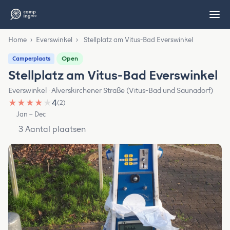
Home
›
Everswinkel
›
Stellplatz am Vitus-Bad Everswinkel
Open
Camperplaats
Stellplatz am Vitus-Bad Everswinkel
Everswinkel · Alverskirchener Straße (Vitus-Bad und Saunadorf)
★
★
★
★
★
4
(2)
Jan – Dec
3 Aantal plaatsen