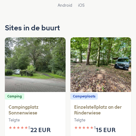
Android
iOS
Sites in de buurt
Camping
Camperplaats
Campingplatz
Einzelstellplatz an der
Sonnenwiese
Rinderwiese
Telgte
Telgte
★
★
★
★
★
5
★
★
★
★
★
5
22 EUR
15 EUR