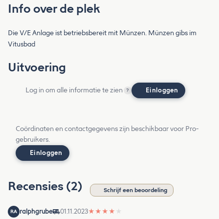
Info over de plek
Die V/E Anlage ist betriebsbereit mit Münzen. Münzen gibs im
Vitusbad
Uitvoering
Log in om alle informatie te zien
Einloggen
?
Coördinaten en contactgegevens zijn beschikbaar voor Pro-
gebruikers.
Einloggen
Recensies (2)
Schrijf een beoordeling
ralphgrube
01.11.2023
★
★
★
★
★
RA