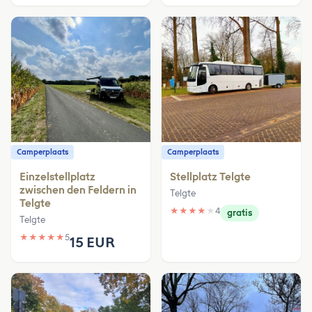
Camperplaats
Camperplaats
Einzelstellplatz
Stellplatz Telgte
zwischen den Feldern in
Telgte
Telgte
★
★
★
★
★
4
gratis
Telgte
★
★
★
★
★
5
15 EUR