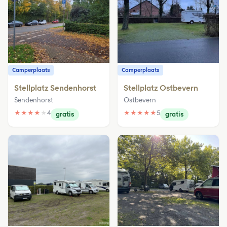
Camperplaats
Camperplaats
Stellplatz Sendenhorst
Stellplatz Ostbevern
Sendenhorst
Ostbevern
★
★
★
★
★
4
★
★
★
★
★
5
gratis
gratis