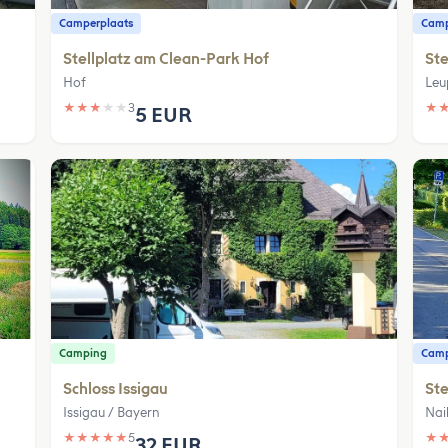
Camperplaats
Camp
Stellplatz am Clean-Park Hof
Ste
Hof
Leu
★
★
★
★
★
3
★
5 EUR
Camping
Camp
Schloss Issigau
Ste
Issigau / Bayern
Nai
★
★
★
★
★
5
★
32 EUR