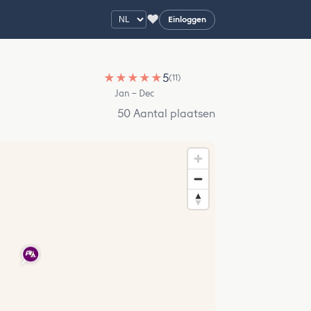
♥
Einloggen
★
★
★
★
★
5
(11)
Jan – Dec
50 Aantal plaatsen