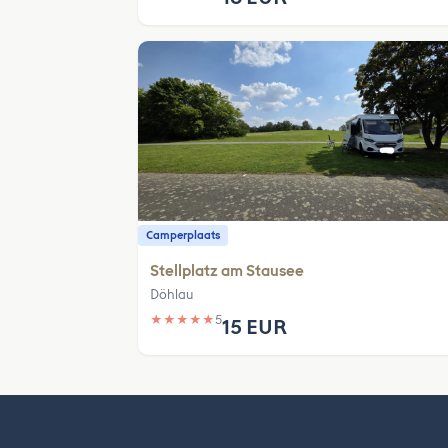
Camperplaats
Stellplatz am Stausee
Döhlau
★
★
★
★
★
5
15 EUR