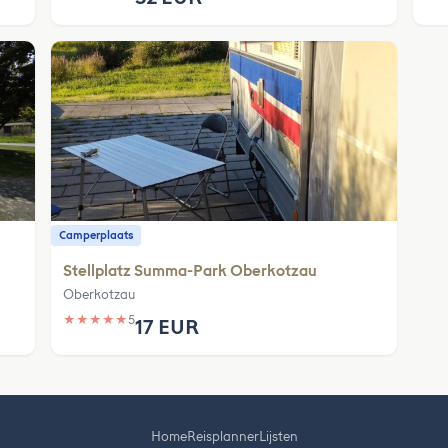
Camperplaats
Stellplatz Summa-Park Oberkotzau
Oberkotzau
★
★
★
★
★
5
17 EUR
Home
Reisplanner
Lijsten