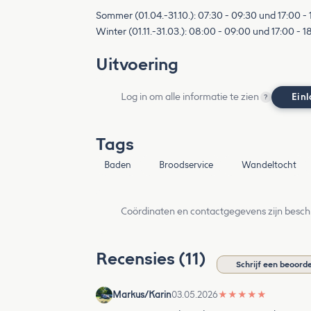
Sommer (01.04.-31.10.): 07:30 - 09:30 und 17:00 -
Winter (01.11.-31.03.): 08:00 - 09:00 und 17:00 - 
Uitvoering
Log in om alle informatie te zien
Ein
?
Tags
Baden
Broodservice
Wandeltocht
Coördinaten en contactgegevens zijn besch
Recensies (11)
Schrijf een beoorde
Markus/Karin
03.05.2026
★
★
★
★
★