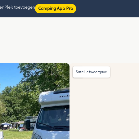
ten
Plek toevoegen
Camping App Pro
Satellietweergave