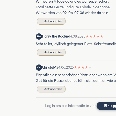
Wir waren 4 Tage da und es war super schön.
Total nette Leute und gute Lokale in der nähe.
Wir werden von 02. 06-07. 06 wieder da sein.
Antwoorden
Harry the Rookie
14.08.2025
★
★
★
★
★
HA
Sehr toller, idyllisch gelegener Platz. Sehr freund
Antwoorden
ChristaM
24.06.2025
★
★
★
★
★
CH
Eigentlich ein sehr schöner Platz, aber wenn am W
Gut für die Kasse, aber es fühlt sich dann an wie a
Antwoorden
Log in om alle informatie te zien
Einlog