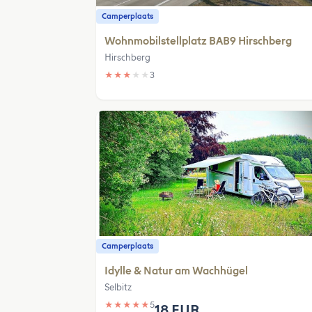
Camperplaats
Wohnmobilstellplatz BAB9 Hirschberg
Hirschberg
★
★
★
★
★
3
Camperplaats
Idylle & Natur am Wachhügel
Selbitz
★
★
★
★
★
5
18 EUR