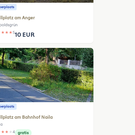
erplaats
llplatz am Anger
poldsgrün
★
★
★
★
5
10 EUR
erplaats
llplatz am Bahnhof Naila
la
★
★
★
★
4
gratis