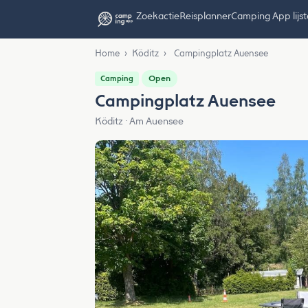
Zoekactie
Reisplanner
Camping App lijs
Home
›
Köditz
›
Campingplatz Auensee
Open
Camping
Campingplatz Auensee
Köditz · Am Auensee