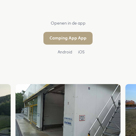
Openen in de app
Camping App App
Android
iOS