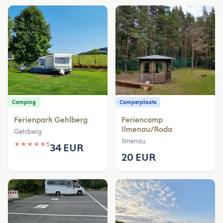
Camping
Camperplaats
Ferienpark Gehlberg
Feriencamp
Ilmenau/Roda
Gehlberg
Ilmenau
★
★
★
★
★
5
34 EUR
20 EUR