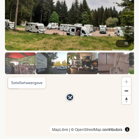
18
Satellietweergave
MapLibre
| ©
OpenStreetMap
contributors