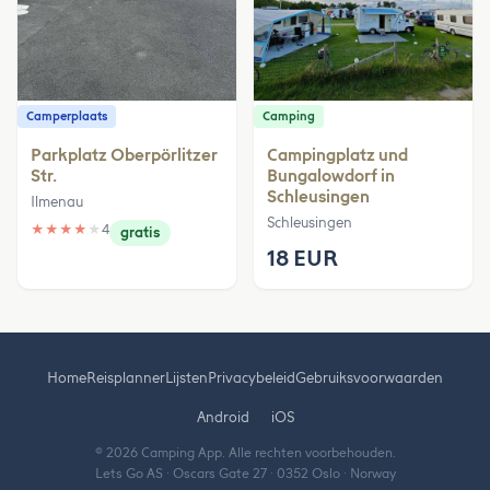
Camperplaats
Camping
Parkplatz Oberpörlitzer
Campingplatz und
Str.
Bungalowdorf in
Schleusingen
Ilmenau
Schleusingen
★
★
★
★
★
4
gratis
18 EUR
Home
Reisplanner
Lijsten
Privacybeleid
Gebruiksvoorwaarden
Android
iOS
© 2026 Camping App. Alle rechten voorbehouden.
Lets Go AS · Oscars Gate 27 · 0352 Oslo · Norway