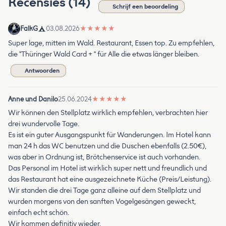
Recensies (14)
Schrijf een beoordeling
FalkG
03.08.2026
★
★
★
★
★
Super lage, mitten im Wald. Restaurant, Essen top. Zu empfehlen,
die "Thüringer Wald Card + " für Alle die etwas länger bleiben.
Antwoorden
Anne und Danilo
25.06.2024
★
★
★
★
★
Wir können den Stellplatz wirklich empfehlen, verbrachten hier
drei wundervolle Tage.
Es ist ein guter Ausgangspunkt für Wanderungen. Im Hotel kann
man 24 h das WC benutzen und die Duschen ebenfalls (2.50€),
was aber in Ordnung ist, Brötchenservice ist auch vorhanden.
Das Personal im Hotel ist wirklich super nett und freundlich und
das Restaurant hat eine ausgezeichnete Küche (Preis/Leistung).
Wir standen die drei Tage ganz alleine auf dem Stellplatz und
wurden morgens von den sanften Vogelgesängen geweckt,
einfach echt schön.
Wir kommen definitiv wieder.