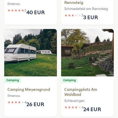
Rennsteig
Ilmenau
Schmiedefeld am Rennsteig
★
★
★
★
★
5
40 EUR
★
★
★
★
★
3
3 EUR
Camping
Camping
Camping Meyersgrund
Campingplatz Am
Waldbad
Ilmenau
Schleusingen
★
★
★
★
★
4
26 EUR
★
★
★
★
★
4
24 EUR