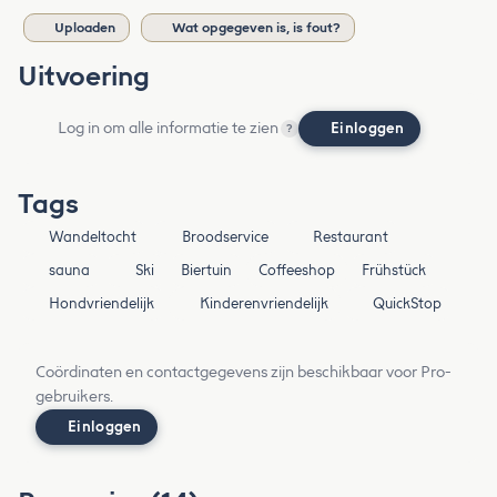
Uploaden
Wat opgegeven is, is fout?
Uitvoering
Log in om alle informatie te zien
Einloggen
?
Tags
Wandeltocht
Broodservice
Restaurant
sauna
Ski
Biertuin
Coffeeshop
Frühstück
Hondvriendelijk
Kinderenvriendelijk
QuickStop
Coördinaten en contactgegevens zijn beschikbaar voor Pro-
gebruikers.
Einloggen