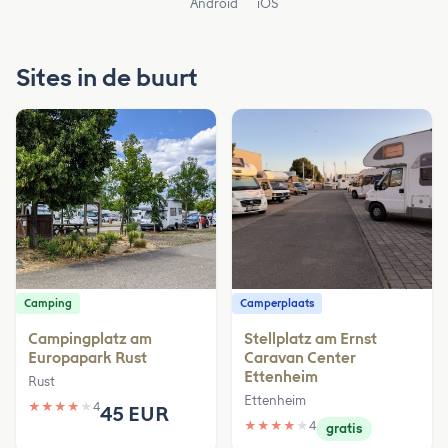
Android
iOS
Sites in de buurt
Camping
Camperplaats
Campingplatz am
Stellplatz am Ernst
Europapark Rust
Caravan Center
Ettenheim
Rust
Ettenheim
★
★
★
★
★
4
45 EUR
★
★
★
★
★
4
gratis