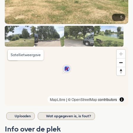
5
Satellietweergave
MapLibre
| ©
OpenStreetMap
contributors
Uploaden
Wat opgegeven is, is fout?
Info over de plek