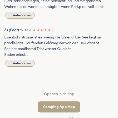
Platz sehr abgelegen, keine Beleuchtung und mit größeren
Wohnmobilen wenden unmöglich, wenn Parkplatz voll steht.
Antwoorden
As (Paar)
25.02.2020
★
★
★
★
★
Eisenbahnstrasse ist ein wenig irreführend. Der See liegt am
parallel dazu laufenden Feldweg der von der L104 abgeht.
See hat annähernd Trinkwasser Qualität.
Baden erlaubt.
Antwoorden
Openen in de app
Camping App App