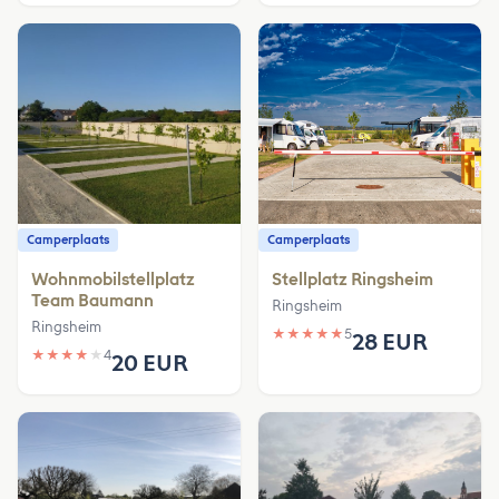
Camperplaats
Camperplaats
Wohnmobilstellplatz
Stellplatz Ringsheim
Team Baumann
Ringsheim
Ringsheim
★
★
★
★
★
5
28 EUR
★
★
★
★
★
4
20 EUR