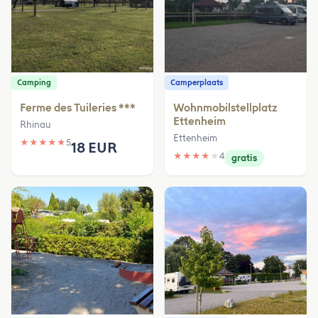
Camping
Camperplaats
Ferme des Tuileries ***
Wohnmobilstellplatz
Ettenheim
Rhinau
Ettenheim
★
★
★
★
★
5
18 EUR
★
★
★
★
★
4
gratis