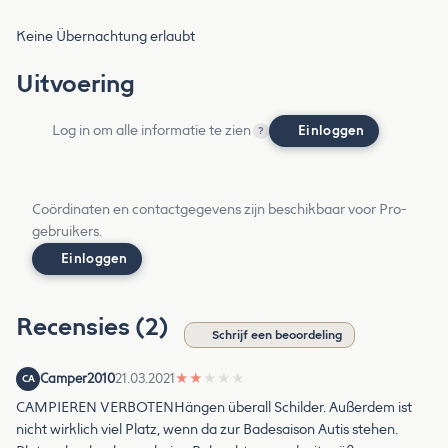
Keine Übernachtung erlaubt
Uitvoering
Log in om alle informatie te zien
Einloggen
?
Coördinaten en contactgegevens zijn beschikbaar voor Pro-
gebruikers.
Einloggen
Recensies (2)
Schrijf een beoordeling
Camper2010
21.03.2021
★
★
★
★
★
CA
CAMPIEREN VERBOTENHängen überall Schilder. Außerdem ist
nicht wirklich viel Platz, wenn da zur Badesaison Autis stehen.