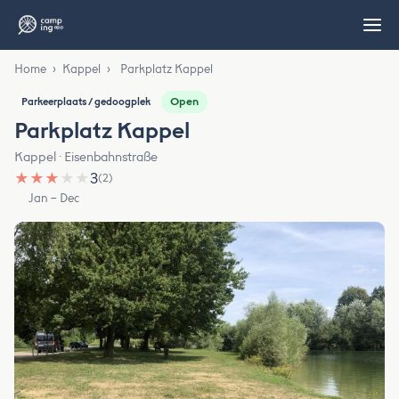
Home
›
Kappel
›
Parkplatz Kappel
Open
Parkeerplaats / gedoogplek
Parkplatz Kappel
Kappel · Eisenbahnstraße
★
★
★
★
★
3
(2)
Jan – Dec