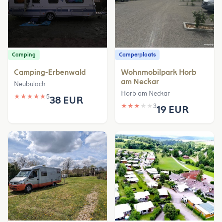
Camping
Camperplaats
Camping-Erbenwald
Wohnmobilpark Horb
am Neckar
Neubulach
Horb am Neckar
★
★
★
★
★
5
38 EUR
★
★
★
★
★
3
19 EUR