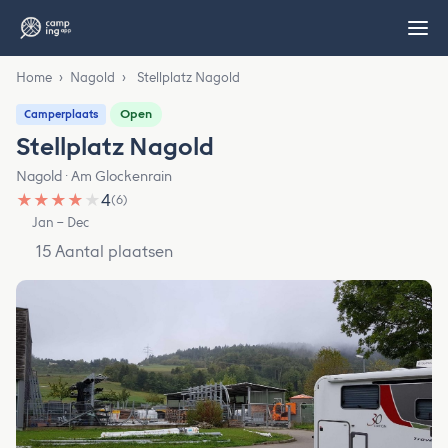
Home
›
Nagold
›
Stellplatz Nagold
Open
Camperplaats
Stellplatz Nagold
Nagold · Am Glockenrain
★
★
★
★
★
4
(6)
Jan – Dec
15 Aantal plaatsen