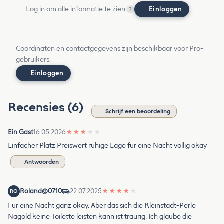
Log in om alle informatie te zien
Einloggen
?
Coördinaten en contactgegevens zijn beschikbaar voor Pro-
gebruikers.
Einloggen
Recensies (6)
Schrijf een beoordeling
Ein Gast
16.05.2026
★
★
★
★
★
Einfacher Platz Preiswert ruhige Lage für eine Nacht völlig okay
Antwoorden
Roland@0710
22.07.2025
★
★
★
★
★
RO
Für eine Nacht ganz okay. Aber das sich die Kleinstadt-Perle
Nagold keine Toilette leisten kann ist traurig. Ich glaube die