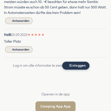
meisten würden auch 10. -€ bezahlen für etwas mehr Sanitär.
Strom müsste es schon ab 50 Cent geben, dann halt nur 500 Watt.
In Automatenzeiten dürfte das kein Problem sein!
Antwoorden
HaBi
20.09.2023
★
★
★
★
★
Toller Platz
Antwoorden
Log in om alle informatie te zien
Einloggen
Openen in de app
Camping App App