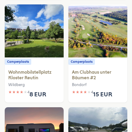
Camperplaats
Camperplaats
Wohnmobilstellplatz
Am Clubhaus unter
Kloster Reutin
Bäumen #2
Wildberg
Bondorf
★
★
★
★
★
4
★
★
★
★
★
4
8 EUR
15 EUR