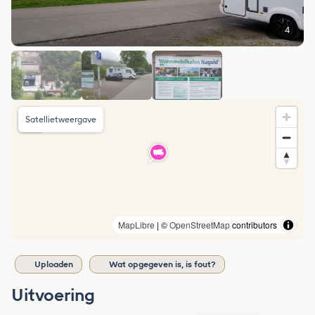
4
Satellietweergave
MapLibre
| ©
OpenStreetMap
contributors
Uploaden
Wat opgegeven is, is fout?
Uitvoering