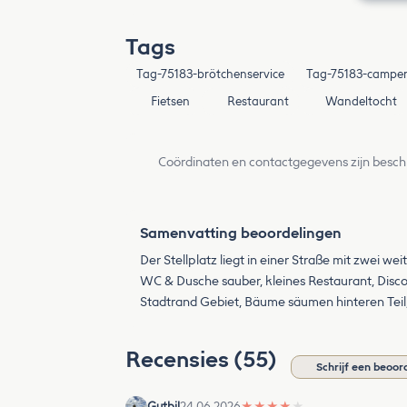
Tags
Tag-75183-brötchenservice
Tag-75183-camper
Fietsen
Restaurant
Wandeltocht
Coördinaten en contactgegevens zijn besch
Samenvatting beoordelingen
Der Stellplatz liegt in einer Straße mit zwei 
WC & Dusche sauber, kleines Restaurant, Disc
Stadtrand Gebiet, Bäume säumen hinteren Teil
Recensies (55)
Schrijf een beoor
Gutbil
24.06.2026
★
★
★
★
★