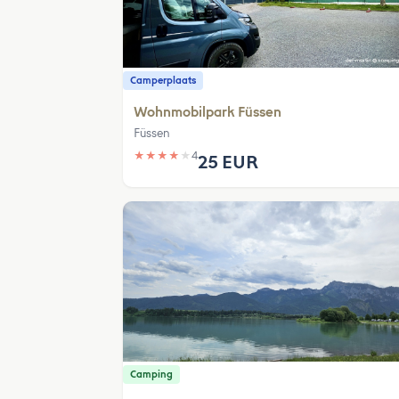
Camperplaats
Wohnmobilpark Füssen
Füssen
★
★
★
★
★
4
25 EUR
Camping