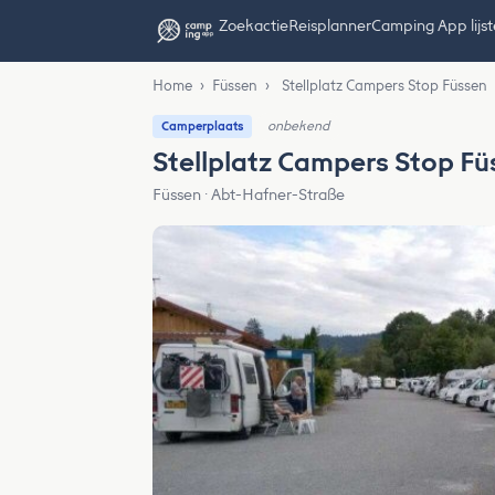
Zoekactie
Reisplanner
Camping App lijs
Home
›
Füssen
›
Stellplatz Campers Stop Füssen
onbekend
Camperplaats
Stellplatz Campers Stop Fü
Füssen · Abt-Hafner-Straße