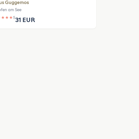
us Guggemos
fen am See
★
★
★
★
5
31 EUR