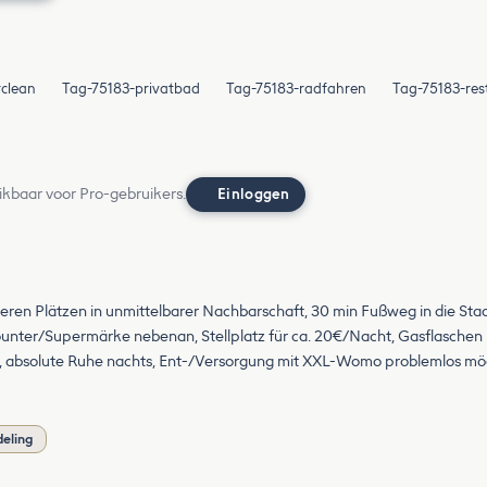
clean
Tag-75183-privatbad
Tag-75183-radfahren
Tag-75183-res
ikbaar voor Pro-gebruikers.
Einloggen
weiteren Plätzen in unmittelbarer Nachbarschaft, 30 min Fußweg in die S
ounter/Supermärke nebenan, Stellplatz für ca. 20€/Nacht, Gasflaschen 
, absolute Ruhe nachts, Ent-/Versorgung mit XXL-Womo problemlos mögl
deling