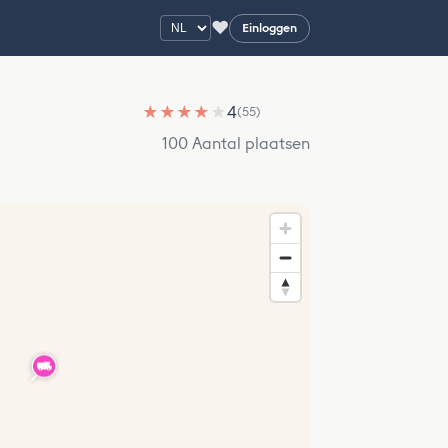
♥
Einloggen
★
★
★
★
★
4
(55)
100 Aantal plaatsen