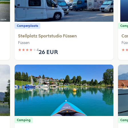
Camperplaats
Cam
Stellplatz Sportstudio Füssen
Ca
Füssen
Füs
★
★
★
★
★
4
★
26 EUR
Camping
Cam