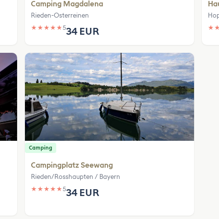
Camping Magdalena
Ha
Rieden-Osterreinen
Hop
★
★
★
★
★
5
★
34 EUR
Camping
Campingplatz Seewang
Rieden/Rosshaupten / Bayern
★
★
★
★
★
5
34 EUR