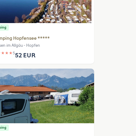
ping
mping Hopfensee *****
sen im Allgäu - Hopfen
★
★
★
★
5
52 EUR
ping