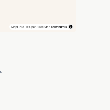
MapLibre
| ©
OpenStreetMap
contributors
r.