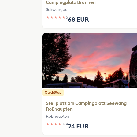
Campingplatz Brunnen
Schwangau
★
★
★
★
★
5
68 EUR
QuickStop
Stellplatz am Campingplatz Seewang
Roßhaupten
Roßhaupten
★
★
★
★
★
4
24 EUR