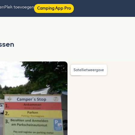
ten
Plek toevoegen
Camping App Pro
ssen
Satellietweergave