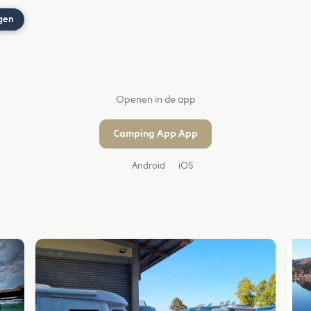
gen
Openen in de app
Camping App App
Android
iOS